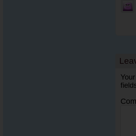
Lea
Your
fiel
Com