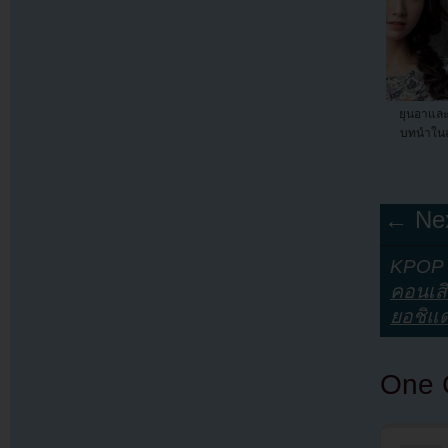
ยุนอาและ
บทนำในละ
← Nex
KPOP Y
คอนเสิ
ยอชิแ
One 