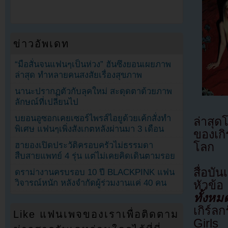
ข่าวอัพเดท
“มือสั่นจนแฟนๆเป็นห่วง” ฮันซึงยอนเผยภาพ
ล่าสุด ทำหลายคนสงสัยเรื่องสุขภาพ
นานะปรากฏตัวกับลุคใหม่ สะดุดตาด้วยภาพ
ลักษณ์ที่เปลี่ยนไป
บยอนอูซอกเคยเซอร์ไพรส์ไอยูด้วยเค้กสั่งทำ
ล่าสุด
พิเศษ แฟนๆเพิ่งสังเกตหลังผ่านมา 3 เดือน
ของเกิ
โลก
ฮายองเปิดประวัติครอบครัวไม่ธรรมดา
สืบสายแพทย์ 4 รุ่น แต่ไม่เคยคิดเดินตามรอย
สื่อบ
ดราม่างานครบรอบ 10 ปี BLACKPINK แฟน
วิจารณ์หนัก หลังจำกัดผู้ร่วมงานแค่ 40 คน
หัวข้อ
ทั้งหม
เกิร์ล
Like แฟนเพจของเราเพื่อติดตาม
Girls