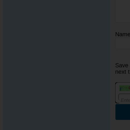
Nam
Save 
next 