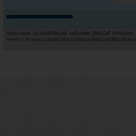
หน้าแรก youzab
รวมวันเกิดศิลปินเกาหลี
เรตติ้ง (Rating) : ซีรี่ย์/วาไรตี้
MV/PV/Teaser
Copyright © 2011
Kpop ข่าวบันเทิงเกาหลี ดาราไอดอล และศิลปินเกาหลี ซีรี่ย์เกาหลี MV เ