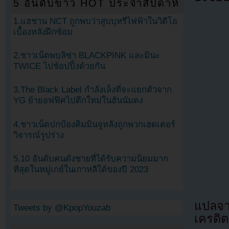
5 อันดับข่าว HOT ประจำสัปดาห์
1.แฮชาน NCT ถูกพบว่าสูบบุหรี่ไฟฟ้าในวิดีโอ
เบื้องหลังฝึกซ้อม
2.ชาวเน็ตพบลิซ่า BLACKPINK และมินะ
TWICE ไปช้อปปิ้งด้วยกัน
3.The Black Label กำลังเล็งที่จะแยกตัวจาก
YG ย้ายอฟฟิศไปตึกใหม่ในฮันนัมดง
4.ชาวเน็ตปกป้องคิมมินจูหลังถูกพวกเฮดเตอร์
วิจารณ์รูปร่าง
5.10 อันดับคนดังชายที่ได้รับความนิยมมาก
ที่สุดในหมู่เกย์ในเกาหลีใต้ของปี 2023
แปลจา
Tweets by @KpopYouzab
เครดิต