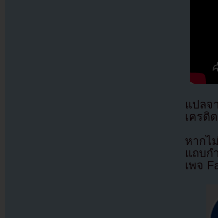
แปลจ
เครดิต
หากไม
แถบกำล
เพจ F