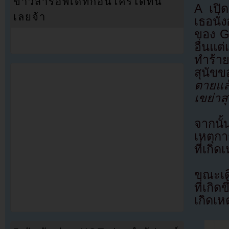
ข่าวสารอัพเดทก่อนใครได้ที่นี่
A เปิ
เลยจ้า
เธอนั่
ของ Gi
อื่นแต
ทำร้า
สุนัข
ตายแล
เขย่าส
จากนั
เหตุกา
ที่เกิ
ขณะเดี
ที่เกิ
เกิดเหต