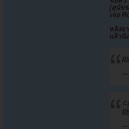
ข้อคว
[สุนั
เจอ R
หลังจา
แล้วน้
p
—
p
—