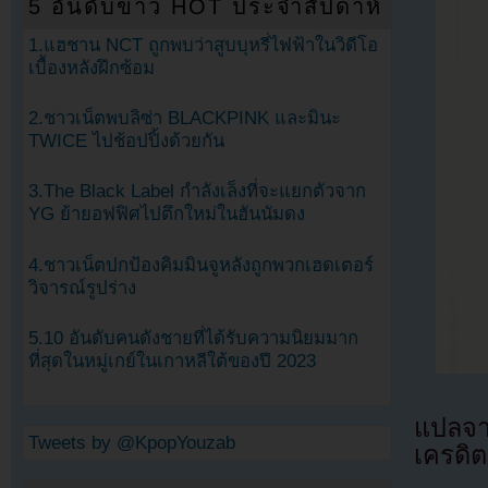
5 อันดับข่าว HOT ประจำสัปดาห์
1.แฮชาน NCT ถูกพบว่าสูบบุหรี่ไฟฟ้าในวิดีโอ
เบื้องหลังฝึกซ้อม
2.ชาวเน็ตพบลิซ่า BLACKPINK และมินะ
TWICE ไปช้อปปิ้งด้วยกัน
3.The Black Label กำลังเล็งที่จะแยกตัวจาก
YG ย้ายอฟฟิศไปตึกใหม่ในฮันนัมดง
4.ชาวเน็ตปกป้องคิมมินจูหลังถูกพวกเฮดเตอร์
วิจารณ์รูปร่าง
5.10 อันดับคนดังชายที่ได้รับความนิยมมาก
ที่สุดในหมู่เกย์ในเกาหลีใต้ของปี 2023
แปลจ
Tweets by @KpopYouzab
เครดิต