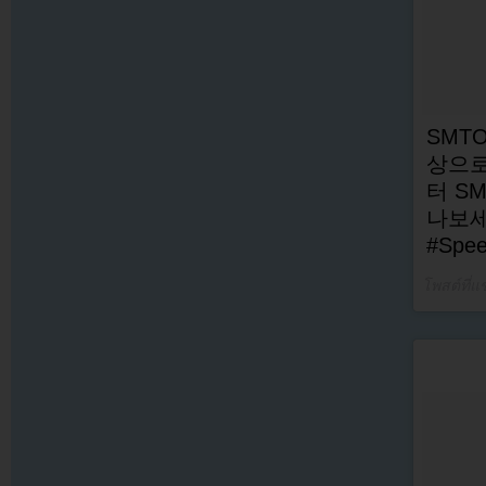
SMT
상으로
터 S
나보세
#Spee
โพสต์ที่