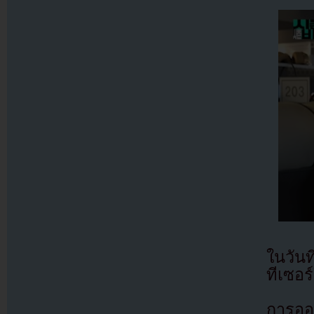
ในวันท
ทีเซอร
การออ