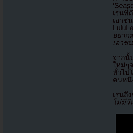
‘Seaso
เรนที่
เอาชนะ
LuluLa
อยากพ
เอาชน
จากนั้
ใหม่ๆ
ทั่วไป
คนหนึ
เรนถึง
ไม่มีวั