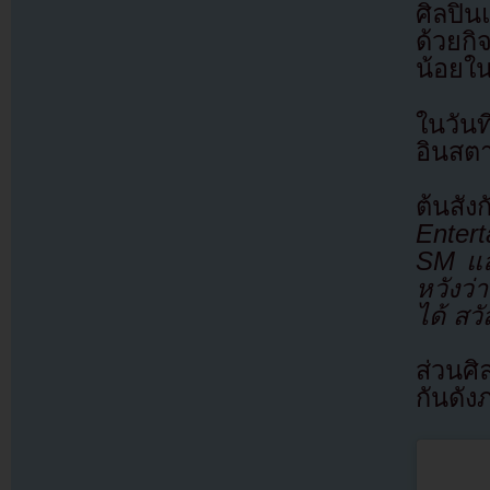
ศิลปิ
ด้วยกิ
น้อยใน
ในวัน
อินสต
ต้นสั
Entert
SM แล
หวังว่
ได้ สว
ส่วนศิ
กันดัง