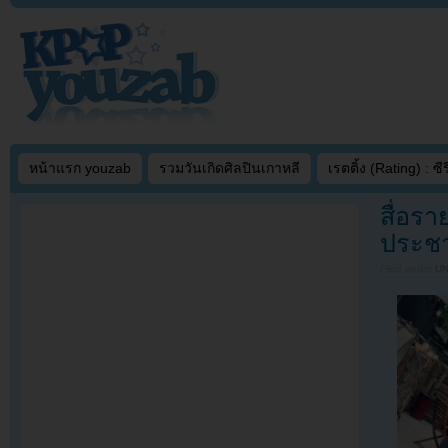
หน้าแรก youzab
รวมวันเกิดศิลปินเกาหลี
เรตติ้ง (Rating) : ซีรี
สื่อร
ประช
Filed under
U