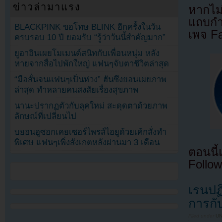
ข่าวล่ามาแรง
หากไม
แถบกำล
BLACKPINK ขอโทษ BLINK อีกครั้งในวัน
เพจ F
ครบรอบ 10 ปี ยอมรับ “รู้ว่าวันนี้สำคัญมาก”
ยูอาอินเผยโมเมนต์สนิทกับเพื่อนหนุ่ม หลัง
หายจากสื่อไปพักใหญ่ แฟนๆจับตาชีวิตล่าสุด
“มือสั่นจนแฟนๆเป็นห่วง” ฮันซึงยอนเผยภาพ
ล่าสุด ทำหลายคนสงสัยเรื่องสุขภาพ
นานะปรากฏตัวกับลุคใหม่ สะดุดตาด้วยภาพ
ลักษณ์ที่เปลี่ยนไป
บยอนอูซอกเคยเซอร์ไพรส์ไอยูด้วยเค้กสั่งทำ
พิเศษ แฟนๆเพิ่งสังเกตหลังผ่านมา 3 เดือน
ตอนนี
Follow
เรนปฏ
การกั
Filed under
U