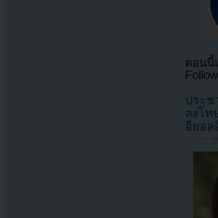
ตอนนี
Follow
ประชาช
ลงโทษ
อียอล
Filed under
U