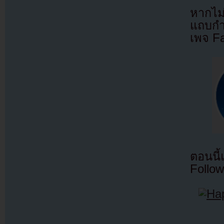
หากไม
แถบกำล
เพจ F
ตอนนี
Follow