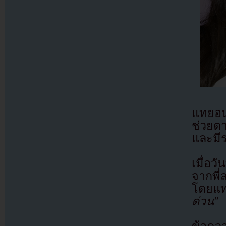
แทยอน
ช่วยต
และมี
เมื่อว
จากพี
โดยแท
ด่วน”