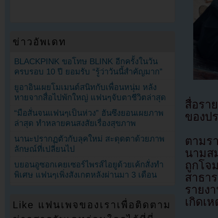
ข่าวอัพเดท
BLACKPINK ขอโทษ BLINK อีกครั้งในวัน
ครบรอบ 10 ปี ยอมรับ “รู้ว่าวันนี้สำคัญมาก”
ยูอาอินเผยโมเมนต์สนิทกับเพื่อนหนุ่ม หลัง
หายจากสื่อไปพักใหญ่ แฟนๆจับตาชีวิตล่าสุด
สื่อรา
“มือสั่นจนแฟนๆเป็นห่วง” ฮันซึงยอนเผยภาพ
ของปร
ล่าสุด ทำหลายคนสงสัยเรื่องสุขภาพ
นานะปรากฏตัวกับลุคใหม่ สะดุดตาด้วยภาพ
ตามรา
ลักษณ์ที่เปลี่ยนไป
นามสม
ถูกโจ
บยอนอูซอกเคยเซอร์ไพรส์ไอยูด้วยเค้กสั่งทำ
พิเศษ แฟนๆเพิ่งสังเกตหลังผ่านมา 3 เดือน
สาธาร
รายงาน
เกิดเหต
Like แฟนเพจของเราเพื่อติดตาม