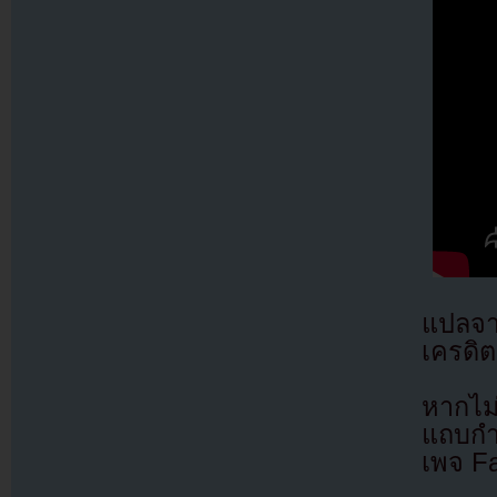
แปลจ
เครดิต
หากไม
แถบกำล
เพจ F