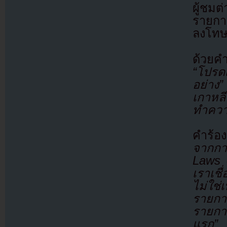
ผู้ชมต
รายการ
ลงโทษก
ด้วยคำ
“โปรด
อย่าง”
เกาหล
ทำควา
คำร้อ
จากกา
Laws 
เราเชื
ไม่ใช่
รายก
รายการ
แรก”