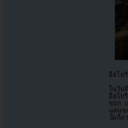
อีฮโย
ในวันท
อีฮโยร
ซอก แล
แต่แขก
ใดก็ตา