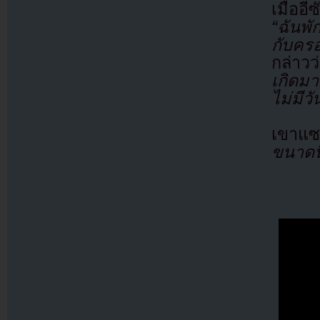
เมื่ออ
“ฉันพั
กับคร
กล่าวว
เกิดมา
ไม่มีวั
เขาแซ
ขนาดนี