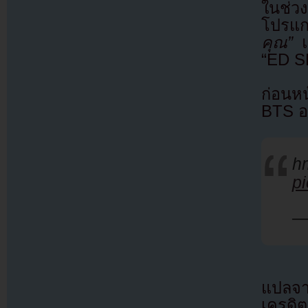
ในช่ว
โปรแก
คุณ”
แ
“ED 
ก่อนห
BTS อ
h
p
—
แปลจ
เครดิต