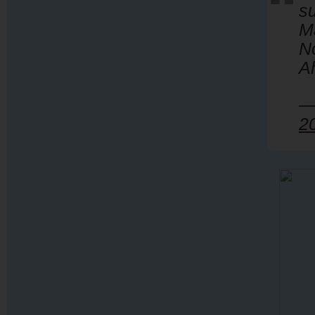
su
M
N
A
—
2