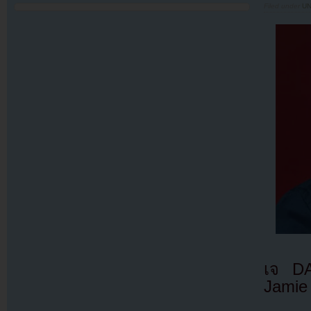
Filed under
U
เจ DA
Jamie 