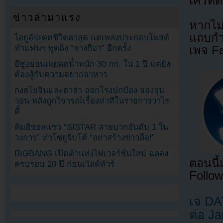
เครดิต
ข่าวล่ามาแรง
หากไม
แถบกำล
ไอยูอัปเดตชีวิตล่าสุด แต่เพลงประกอบโพสต์
ทำแฟนๆ พูดถึง “จางกีฮา” อีกครั้ง
เพจ F
อีซูฮยอนเผยลดน้ำหนัก 30 กก. ใน 1 ปี แต่ยัง
ต้องสู้กับความอยากอาหาร
กงฮโยจินและฮาฮ่า ออกโรงปกป้อง จองจุน
วอน หลังถูกวิจารณ์เรื่องท่าทีในรายการวาไร
ตี้
คิมฮีชอลแซว “SISTAR สายบวกอันดับ 1 ใน
วงการ” ทำโซยูรีบโต้ “อย่าสร้างข่าวลือ!”
BIGBANG เปิดตัวแท่งไฟเวอร์ชั่นใหม่ ฉลอง
ตอนนี
ครบรอบ 20 ปี ก่อนเวิลด์ทัวร์
Follow
เจ DA
ต่อ J