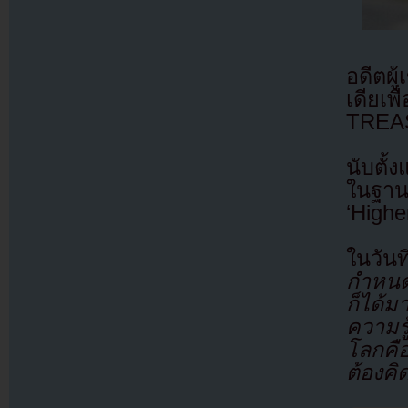
อดีตผู
เดียเพ
TREA
นับตั้
ในฐานะ
‘Higher
ในวันท
กำหนดแ
ก็ได้ม
ความรู
โลกคือ
ต้องคิ