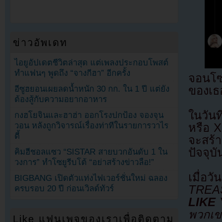
ข่าวอัพเดท
ไอยูอัปเดตชีวิตล่าสุด แต่เพลงประกอบโพสต์
ทำแฟนๆ พูดถึง “จางกีฮา” อีกครั้ง
จอนโซ
อีซูฮยอนเผยลดน้ำหนัก 30 กก. ใน 1 ปี แต่ยัง
ของเธ
ต้องสู้กับความอยากอาหาร
ในวัน
กงฮโยจินและฮาฮ่า ออกโรงปกป้อง จองจุน
วอน หลังถูกวิจารณ์เรื่องท่าทีในรายการวาไร
หรือ 
ตี้
จะสร้
ปัจจุบั
คิมฮีชอลแซว “SISTAR สายบวกอันดับ 1 ใน
วงการ” ทำโซยูรีบโต้ “อย่าสร้างข่าวลือ!”
เมื่อวั
BIGBANG เปิดตัวแท่งไฟเวอร์ชั่นใหม่ ฉลอง
TREA
ครบรอบ 20 ปี ก่อนเวิลด์ทัวร์
LIKE
พวกเข
Like แฟนเพจของเราเพื่อติดตาม