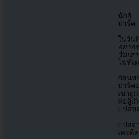
นักสู
ปาร์ค
ในวัน
อยากขอ
วันเสา
ไฟท์เ
ก่อนหน
ปาร์ค
เขาถูก
ต่อสู้
แปลขอ
แปลจ
เครดิต