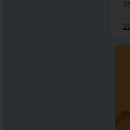
on
—
2