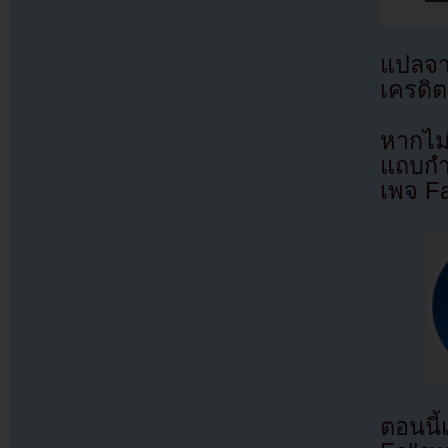
แปลจ
เครดิต
หากไม
แถบกำล
เพจ F
ตอนนี