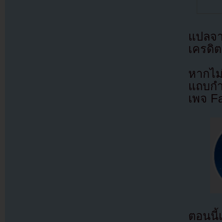
แปลจ
เครดิต
หากไม
แถบกำล
เพจ F
ตอนนี