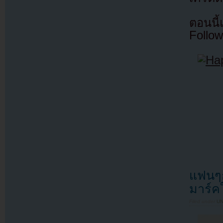
ตอนนี
Follow
แฟนๆก
มาร์
Filed under
U