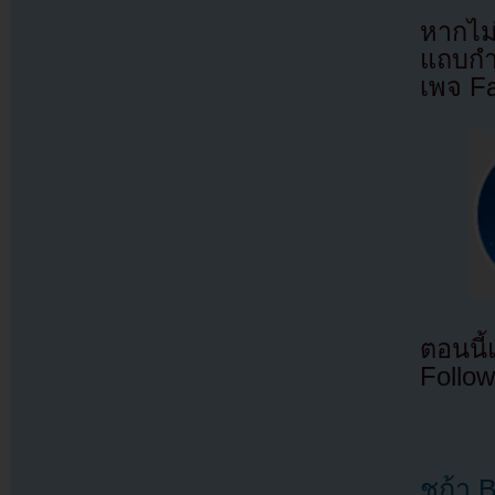
หากไม
แถบกำล
เพจ F
ตอนนี
Follow
ชูก้า 