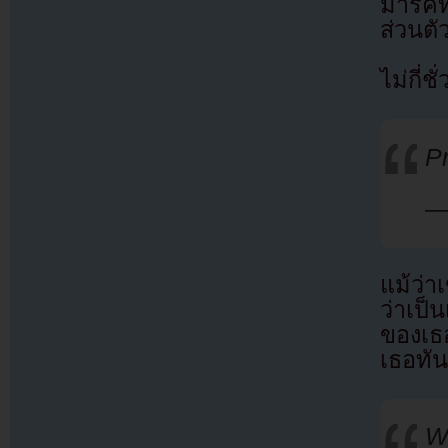
มาร์คท
ส่วนต
ไม่กี่
P
—
แม้ว่า
ว่าเป็
ของเธ
เธอทัน
W