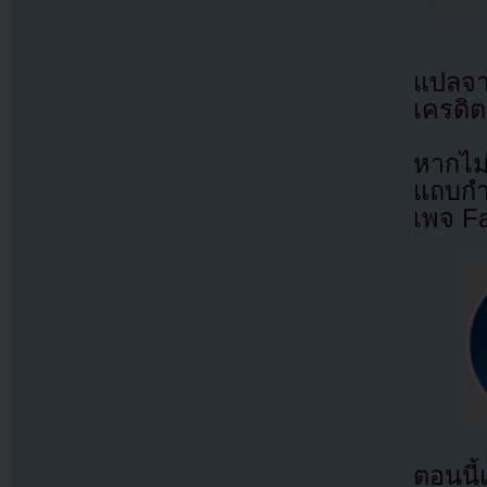
แปลจ
เครดิต
หากไม
แถบกำล
เพจ F
ตอนนี