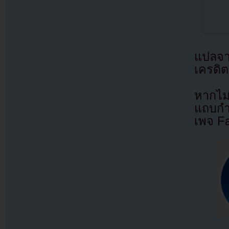
แปลจ
เครดิต
หากไม
แถบกำล
เพจ F