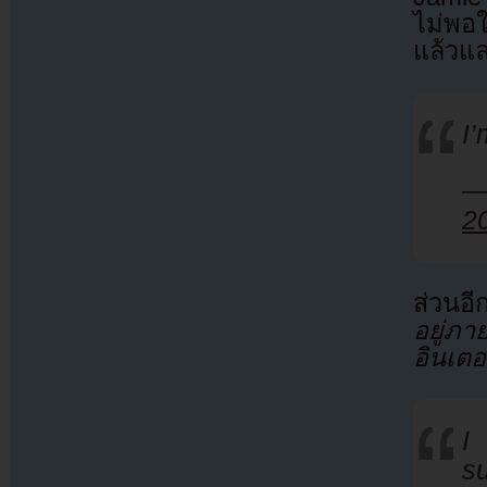
ไม่พอ
แล้วแ
I’
—
2
ส่วนอี
อยู่ภา
อินเตอ
I
s