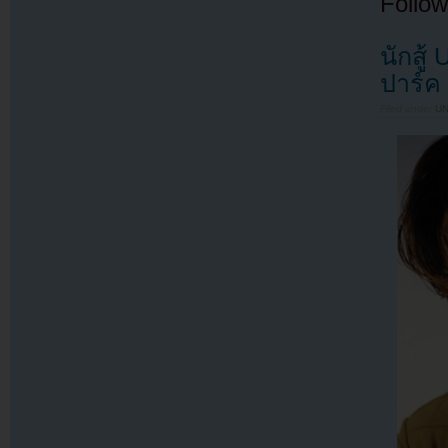
Follow
นักสู
ปาร์ค
Filed under
U