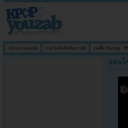
หน้าแรก youzab
รวมวันเกิดศิลปินเกาหลี
เรตติ้ง (Rating) : ซีรี
จอนโซ
Filed under
N