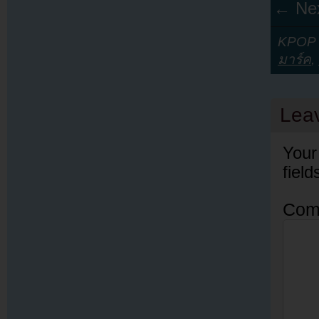
← Nex
KPOP Y
มาร์ค
,
Lea
Your
fiel
Com