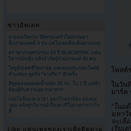
ข่าวอัพเดท
ฮายองเปิดประวัติครอบครัวไม่ธรรมดา
สืบสายแพทย์ 4 รุ่น แต่ไม่เคยคิดเดินตามรอย
ดราม่างานครบรอบ 10 ปี BLACKPINK แฟน
วิจารณ์หนัก หลังจำกัดผู้ร่วมงานแค่ 40 คน
ไอยูอัปเดตชีวิตล่าสุด แต่เพลงประกอบโพสต์
โพสต์
ทำแฟนๆ พูดถึง “จางกีฮา” อีกครั้ง
อีซูฮยอนเผยลดน้ำหนัก 30 กก. ใน 1 ปี แต่ยัง
ในวัน
ต้องสู้กับความอยากอาหาร
มาร์ค 
กงฮโยจินและฮาฮ่า ออกโรงปกป้อง จองจุน
วอน หลังถูกวิจารณ์เรื่องท่าทีในรายการวาไร
“ในอดี
ตี้
มหาวิท
จะเลือ
เริ่มเ
Like แฟนเพจของเราเพื่อติดตาม