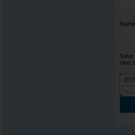
Nam
Save 
next 