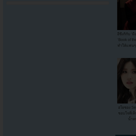
อีซึงกิกับ ‘
‘Book of th
ทำให้แฟนๆข
ฮโยซอง Se
ชอบใจที่เห็
น้ำหน