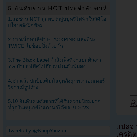
5 อันดับข่าว HOT ประจำสัปดาห์
1.แฮชาน NCT ถูกพบว่าสูบบุหรี่ไฟฟ้าในวิดีโอ
เบื้องหลังฝึกซ้อม
2.ชาวเน็ตพบลิซ่า BLACKPINK และมินะ
TWICE ไปช้อปปิ้งด้วยกัน
3.The Black Label กำลังเล็งที่จะแยกตัวจาก
YG ย้ายอฟฟิศไปตึกใหม่ในฮันนัมดง
4.ชาวเน็ตปกป้องคิมมินจูหลังถูกพวกเฮดเตอร์
วิจารณ์รูปร่าง
—
5.10 อันดับคนดังชายที่ได้รับความนิยมมาก
ส
ที่สุดในหมู่เกย์ในเกาหลีใต้ของปี 2023
แปลจ
Tweets by @KpopYouzab
เครดิต