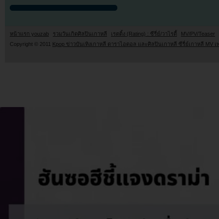
หน้าแรก youzab
รวมวันเกิดศิลปินเกาหลี
เรตติ้ง (Rating) : ซีรี่ย์/วาไรตี้
MV/PV/Teaser
Copyright © 2011
Kpop ข่าวบันเทิงเกาหลี ดาราไอดอล และศิลปินเกาหลี ซีรี่ย์เกาหลี MV เ