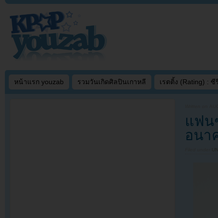
หน้าแรก youzab
รวมวันเกิดศิลปินเกาหลี
เรตติ้ง (Rating) : ซีรี
Written on
AUG
แฟนๆ
อนาค
Filed under
U