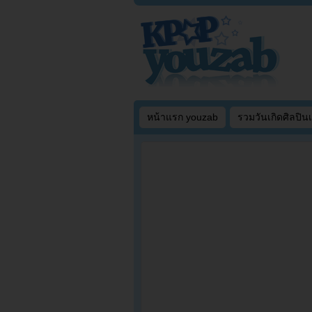
หน้าแรก youzab
รวมวันเกิดศิลปิน