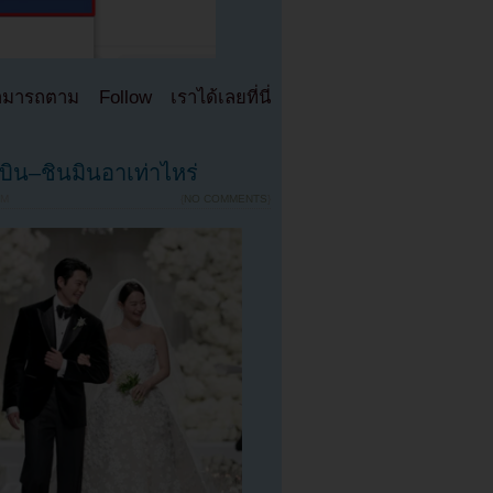
มารถตาม Follow เราได้เลยที่นี่
ิน–ชินมินอาเท่าไหร่
PM
{
NO COMMENTS
}