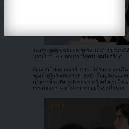
ระหว่างพูดคุย พัคมยองซูถาม D.O. ว่า “นายได้
นอามั้ย?” D.O. ตอบว่า “ไปครับ ผมไปจริงๆ”
ย้อนกลับไปก่อนหน้านี้ D.O. ได้รับความสนใ
ของทั้งคู่ในวันเดียวกับที่ EXO ขึ้นแสดงบนเ
เป็นการขึ้นเวทีงานประกาศรางวัลครั้งแรกในร
เขาแน่นมาก และไม่สามารถอยู่ในงานได้นาน