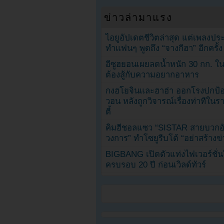
ข่าวล่ามาแรง
ไอยูอัปเดตชีวิตล่าสุด แต่เพลงป
ทำแฟนๆ พูดถึง “จางกีฮา” อีกครั้ง
อีซูฮยอนเผยลดน้ำหนัก 30 กก. ใน 
ต้องสู้กับความอยากอาหาร
กงฮโยจินและฮาฮ่า ออกโรงปกป้อ
วอน หลังถูกวิจารณ์เรื่องท่าทีใน
ตี้
คิมฮีชอลแซว “SISTAR สายบวกอั
วงการ” ทำโซยูรีบโต้ “อย่าสร้างข่
BIGBANG เปิดตัวแท่งไฟเวอร์ชั่
ครบรอบ 20 ปี ก่อนเวิลด์ทัวร์