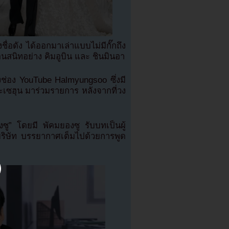
อดัง ได้ออกมาเล่าแบบไม่มีกั๊กถึง
อนสนิทอย่าง คิมอูบิน และ ชินมินอา
างช่อง YouTube Halmyungsoo ซึ่งมี
เซฮุน มาร่วมรายการ หลังจากที่วง
ซู” โดยมี พัคมยองซู รับบทเป็นผู้
ิษัท บรรยากาศเต็มไปด้วยการพูด