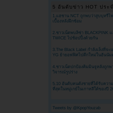
5 อันดับข่าว HOT ประจ
1.แฮชาน NCT ถูกพบว่าสูบบุหรี่ไฟ
เบื้องหลังฝึกซ้อม
2.ชาวเน็ตพบลิซ่า BLACKPINK แ
TWICE ไปช้อปปิ้งด้วยกัน
3.The Black Label กำลังเล็งที่จ
YG ย้ายอฟฟิศไปตึกใหม่ในฮันนัม
4.ชาวเน็ตปกป้องคิมมินจูหลังถูกพ
วิจารณ์รูปร่าง
5.10 อันดับคนดังชายที่ได้รับคว
ที่สุดในหมู่เกย์ในเกาหลีใต้ของปี 
Tweets by @KpopYouzab