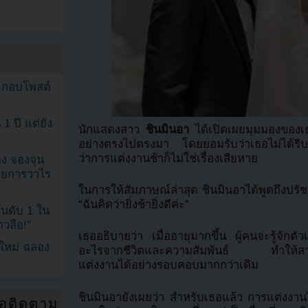
ระกอบโพสต์
1 ปี แต่ยัง
นักแสดงสาว
ชินมินอา
ได้เปิดเผยมุมมองของเธ
อย่างตรงไปตรงมา โดยยอมรับว่าเธอไม่ได้รีบร้
ว่าการแต่งงานช้าก็ไม่ใช่เรื่องเสียหาย
ง จองจุน
รายการวาไร
ในการให้สัมภาษณ์ล่าสุด ชินมินอาได้พูดถึงปร
“ฉันคิดว่ายิ่งช้ายิ่งดีค่ะ”
นดับ 1 ใน
าวลือ!”
เธออธิบายว่า เมื่ออายุมากขึ้น ผู้คนจะรู้จักตั
นใหม่ ฉลอง
อะไรจากชีวิตและความสัมพันธ์ ทำให้สามาร
แต่งงานได้อย่างรอบคอบมากกว่าเดิม
ชินมินอายังเผยว่า สำหรับเธอแล้ว การแต่งงานไม
่อติดตาม