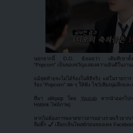
นอกจากนี้ D.O. ยังเผยว่า เดิมทีเขาตั้งใจ
“Popcorn” เป็นของขวัญแสดงความยินดีในงานแ
แม้สุดท้ายจะไม่ได้ร้องในพิธีจริง แต่ในรายกา
ร้อง “Popcorn” สด ๆ ให้ฟัง โชว์เสียงนุ่มลึก
ที่มา allkpop โดย
Youzab
หากนำออกไปกรุ
Hotlink ไฟล์ภาพ)
หากไม่ต้องการพลาดข่าวสารอย่างรวดเร็วจาก
ลืมติ๊ก
เลือกเห็นโพสต์ก่อนของเพจ Facebo