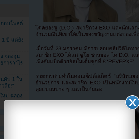
ระกอบโพสต์
โดคยองซู (D.O.) สมาชิกวง EXO และนักแสดงชื่
จำนวนเงินที่เขาให้เป็นของขวัญงานแต่งของเพื่
1 ปี แต่ยัง
เมื่อวันที่ 23 มกราคม มีการปล่อยคลิปวิดีโอท
สมาชิก EXO ได้แก่ ซูโฮ ชานยอล ไค D.O. และ
ง จองจุน
เพิ่งคัมแบ็กด้วยอัลบั้มเต็มชุดที่ 8 ‘REVERXE’
รายการวาไร
รายการถ่ายทำในคอนเซ็ปต์สเก็ตช์ “บริษัทมยอง
นดับ 1 ใน
อำนวยการ และสมาชิก EXO เป็นพนักงานในบร
าวลือ!”
คุยแบบสบาย ๆ และเป็นกันเอง
นใหม่ ฉลอง