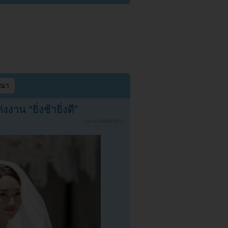
ษณา
าน “ยิ่งช้ายิ่งดี”
{
NO COMMENTS
}