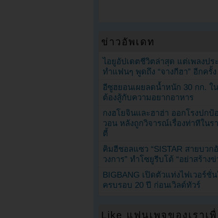
ข่าวอัพเดท
ไอยูอัปเดตชีวิตล่าสุด แต่เพลงป
ทำแฟนๆ พูดถึง “จางกีฮา” อีกครั้ง
อีซูฮยอนเผยลดน้ำหนัก 30 กก. ใน 
ต้องสู้กับความอยากอาหาร
กงฮโยจินและฮาฮ่า ออกโรงปกป้อ
วอน หลังถูกวิจารณ์เรื่องท่าทีใน
ตี้
คิมฮีชอลแซว “SISTAR สายบวกอั
วงการ” ทำโซยูรีบโต้ “อย่าสร้างข่
BIGBANG เปิดตัวแท่งไฟเวอร์ชั่
ครบรอบ 20 ปี ก่อนเวิลด์ทัวร์
Like แฟนเพจของเราเพื