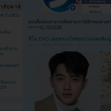
ำสัปดาห์
ฟ้าในวิดีโอ
ตอนนี้แฟนๆสามารถติดตามเราได้อีกช่องทางสา
==>>
IG YOUZAB
ละมินะ
ดีโอ EXO เผยตรงๆใส่ซองงานแต่งคิมอูบ
Filed under
NEWS
by
KPOP YOUZAB
on
JANUARY 24, 2026 AT 8:44 
ะแยกตัวจาก
ดง
วกเฮดเตอร์
ามนิยมมาก
2023