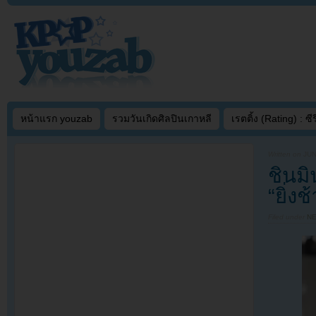
หน้าแรก youzab
รวมวันเกิดศิลปินเกาหลี
เรตติ้ง (Rating) : ซีรี
Written on
JUN
ชินม
“ยิ่งช้
Filed under
N