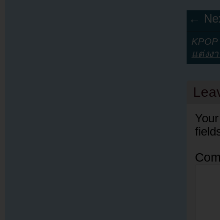
← Nex
KPOP Y
แต่งง
Lea
Your
fiel
Com