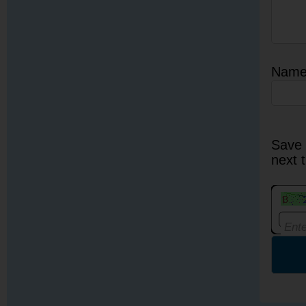
Nam
Save 
next 