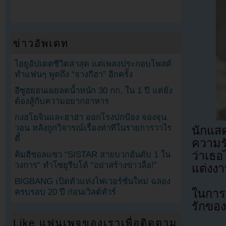
ข่าวอัพเดท
ไอยูอัปเดตชีวิตล่าสุด แต่เพลงประกอบโพสต์
ทำแฟนๆ พูดถึง “จางกีฮา” อีกครั้ง
อีซูฮยอนเผยลดน้ำหนัก 30 กก. ใน 1 ปี แต่ยัง
ต้องสู้กับความอยากอาหาร
กงฮโยจินและฮาฮ่า ออกโรงปกป้อง จองจุน
วอน หลังถูกวิจารณ์เรื่องท่าทีในรายการวาไร
นักแ
ตี้
ความร
ว่าเธอ
คิมฮีชอลแซว “SISTAR สายบวกอันดับ 1 ใน
วงการ” ทำโซยูรีบโต้ “อย่าสร้างข่าวลือ!”
แต่งงา
BIGBANG เปิดตัวแท่งไฟเวอร์ชั่นใหม่ ฉลอง
ครบรอบ 20 ปี ก่อนเวิลด์ทัวร์
ในการ
รักของต
Like แฟนเพจของเราเพื่อติดตาม