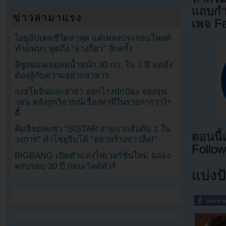
แถบกำล
ข่าวล่ามาแรง
เพจ F
ไอยูอัปเดตชีวิตล่าสุด แต่เพลงประกอบโพสต์
ทำแฟนๆ พูดถึง “จางกีฮา” อีกครั้ง
อีซูฮยอนเผยลดน้ำหนัก 30 กก. ใน 1 ปี แต่ยัง
ต้องสู้กับความอยากอาหาร
กงฮโยจินและฮาฮ่า ออกโรงปกป้อง จองจุน
วอน หลังถูกวิจารณ์เรื่องท่าทีในรายการวาไร
ตี้
คิมฮีชอลแซว “SISTAR สายบวกอันดับ 1 ใน
ตอนนี
วงการ” ทำโซยูรีบโต้ “อย่าสร้างข่าวลือ!”
Follow
BIGBANG เปิดตัวแท่งไฟเวอร์ชั่นใหม่ ฉลอง
ครบรอบ 20 ปี ก่อนเวิลด์ทัวร์
แบ่งปั