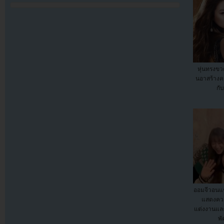
หุ่นทรงขว
นอาสร้างค
กั
ออมจีวอนแช
แสดงควา
แต่งงานและ
พั