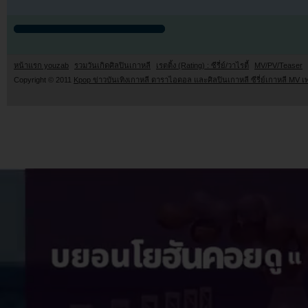
หน้าแรก youzab
รวมวันเกิดศิลปินเกาหลี
เรตติ้ง (Rating) : ซีรี่ย์/วาไรตี้
MV/PV/Teaser
Copyright © 2011
Kpop ข่าวบันเทิงเกาหลี ดาราไอดอล และศิลปินเกาหลี ซีรี่ย์เกาหลี MV เ