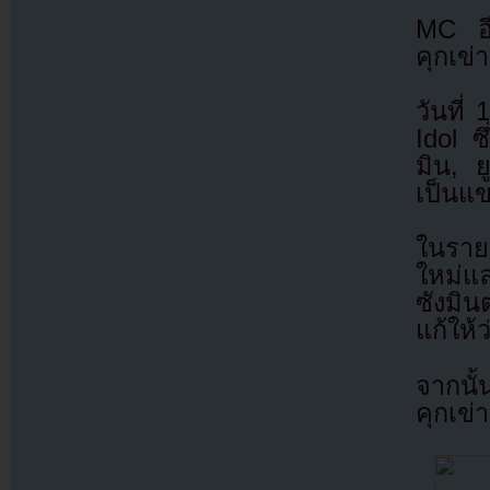
MC อี
คุกเข
วันที
Idol ซ
มิน, 
เป็นแข
ในราย
ใหม่แ
ซังมิ
แก้ให้
จากนั้
คุกเข่