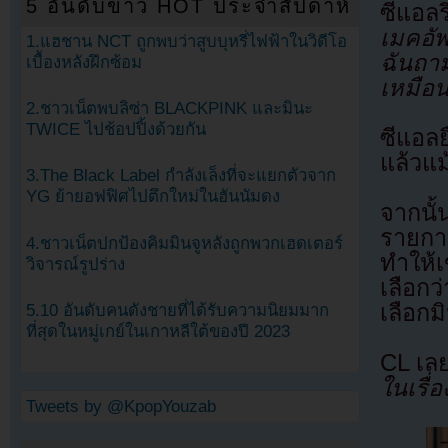
5 อันดับข่าว HOT ประจำสัปดาห์
ซีแอล
เมคอัพ
1.แฮชาน NCT ถูกพบว่าสูบบุหรี่ไฟฟ้าในวิดีโอ
ฉันถาม
เบื้องหลังฝึกซ้อม
เหมือน
2.ชาวเน็ตพบลิซ่า BLACKPINK และมินะ
TWICE ไปช้อปปิ้งด้วยกัน
ซีแอลย
แล้วแม
3.The Black Label กำลังเล็งที่จะแยกตัวจาก
YG ย้ายอฟฟิศไปตึกใหม่ในฮันนัมดง
จากนั้
รายการ
4.ชาวเน็ตปกป้องคิมมินจูหลังถูกพวกเฮดเตอร์
ทำให้
วิจารณ์รูปร่าง
เลือก
เลือกม
5.10 อันดับคนดังชายที่ได้รับความนิยมมาก
ที่สุดในหมู่เกย์ในเกาหลีใต้ของปี 2023
CL เลยพ
ในเรื่
Tweets by @KpopYouzab