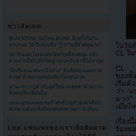
ข่าวอัพเดท
BLACKPINK ขอโทษ BLINK อีกครั้งในวัน
ในวัน
ครบรอบ 10 ปี ยอมรับ “รู้ว่าวันนี้สำคัญมาก”
CL ใน
ยูอาอินเผยโมเมนต์สนิทกับเพื่อนหนุ่ม หลัง
หายจากสื่อไปพักใหญ่ แฟนๆจับตาชีวิตล่าสุด
CL เป
“มือสั่นจนแฟนๆเป็นห่วง” ฮันซึงยอนเผยภาพ
ของทั
ล่าสุด ทำหลายคนสงสัยเรื่องสุขภาพ
เริ่มด
นานะปรากฏตัวกับลุคใหม่ สะดุดตาด้วยภาพ
ว่า ‘แ
ลักษณ์ที่เปลี่ยนไป
มาก'”
บยอนอูซอกเคยเซอร์ไพรส์ไอยูด้วยเค้กสั่งทำ
เมื่อไห
พิเศษ แฟนๆเพิ่งสังเกตหลังผ่านมา 3 เดือน
เรื่อง
Like แฟนเพจของเราเพื่อติดตาม
ร้องขอ