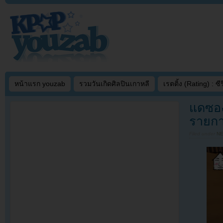
หน้าแรก youzab
รวมวันเกิดศิลปินเกาหลี
เรตติ้ง (Rating) : ซีรี
แดซอง
รายกา
Filed under
N