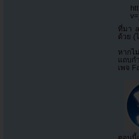
ht
v=
ที่มา
ด้วย (
หากไม
แถบกำล
เพจ F
ตอนนี