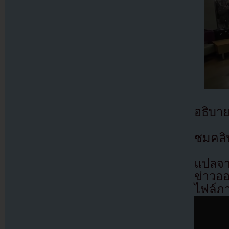
อธิบาย
ชมคลิ
แปลจา
ข่าวอ
ไฟล์ภ