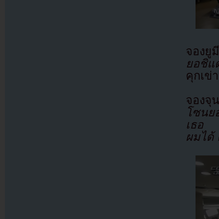
จองยูม
ยอชิแ
คุกเข่
จองจุ
โซนยอช
เธอ แ
ผมได้ 