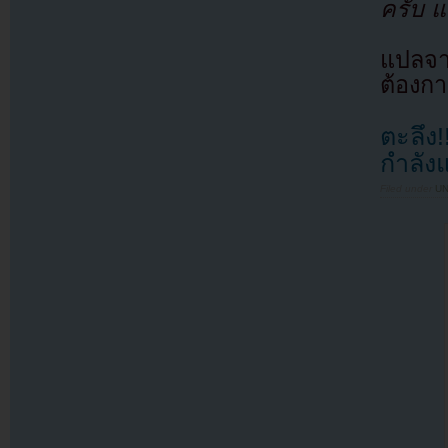
ครับ แ
แปลจ
ต้องก
ตะลึง!
กำลัง
Filed under
U