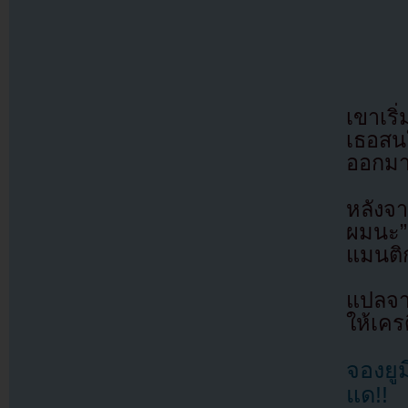
เขาเริ
เธอสน
ออกมา
หลังจา
ผมนะ”
แมนติ
แปลจ
ให้เคร
จองยู
แด!!