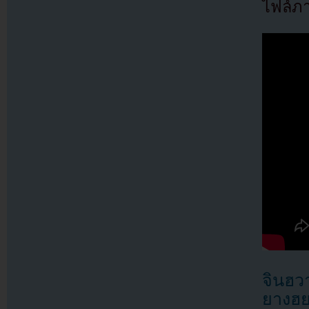
ไฟล์ภ
จินฮว
ยางฮย