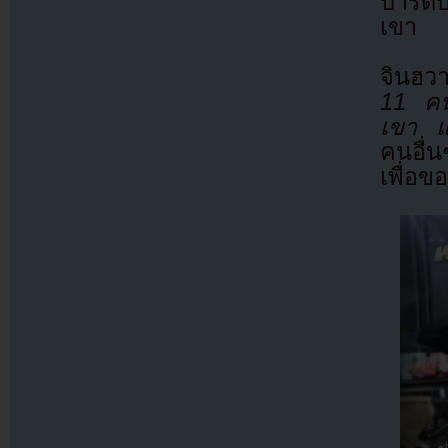
ปาร์ตี
เขา
จินฮว
11 คนเ
เขา แ
คนอื่
เพื่อ