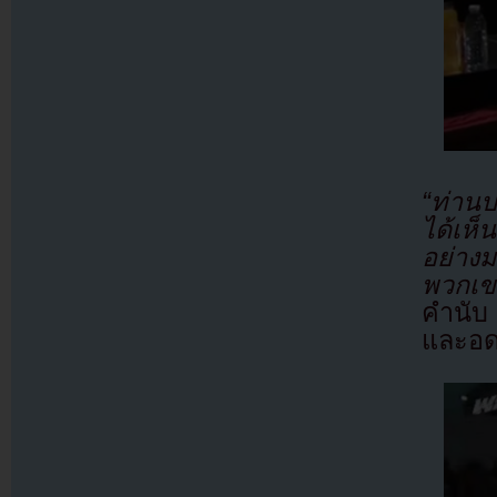
“ท่าน
ได้เห
อย่าง
พวกเขา
คำนับ
และอดห