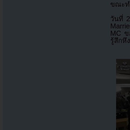
ขณะทำ
วันที
Marrie
MC ขอ
รู้สึกห