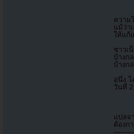
ความโด
แม้ว่า
ให้แก
ชาวเน็
บ้างกล
บ้างกล
อนึ่ง 
วันที่ 
แปลจ
ต้องก
——