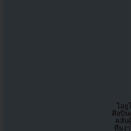
ไอยู
ศิลปิ
คลับผ
ทีมงา