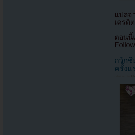
แปลจ
เครดิต
ตอนนี
Follow
กวักช
ครั้ง
Filed under
U