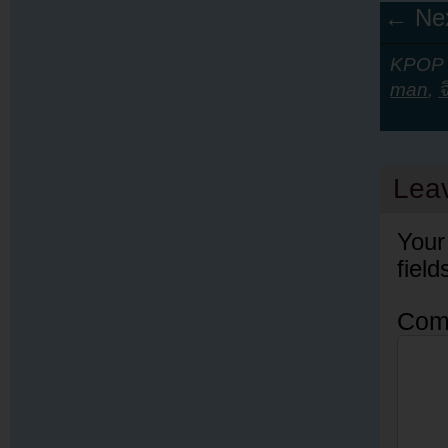
← Nex
KPOP Y
man
,
จ
Lea
Your
fiel
Com