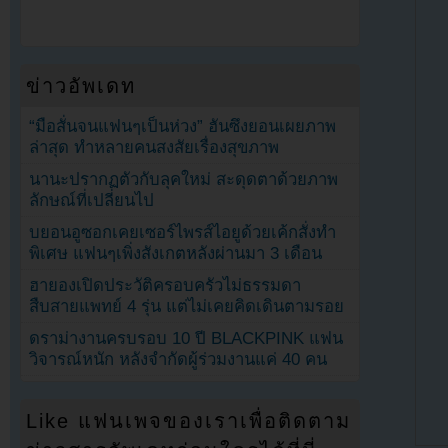
ข่าวอัพเดท
“มือสั่นจนแฟนๆเป็นห่วง” ฮันซึงยอนเผยภาพ
ล่าสุด ทำหลายคนสงสัยเรื่องสุขภาพ
นานะปรากฏตัวกับลุคใหม่ สะดุดตาด้วยภาพ
ลักษณ์ที่เปลี่ยนไป
บยอนอูซอกเคยเซอร์ไพรส์ไอยูด้วยเค้กสั่งทำ
พิเศษ แฟนๆเพิ่งสังเกตหลังผ่านมา 3 เดือน
ฮายองเปิดประวัติครอบครัวไม่ธรรมดา
สืบสายแพทย์ 4 รุ่น แต่ไม่เคยคิดเดินตามรอย
ดราม่างานครบรอบ 10 ปี BLACKPINK แฟน
วิจารณ์หนัก หลังจำกัดผู้ร่วมงานแค่ 40 คน
Like แฟนเพจของเราเพื่อติดตาม