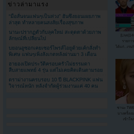
ข่าวล่ามาแรง
“มือสั่นจนแฟนๆเป็นห่วง” ฮันซึงยอนเผยภาพ
ล่าสุด ทำหลายคนสงสัยเรื่องสุขภาพ
นานะปรากฏตัวกับลุคใหม่ สะดุดตาด้วยภาพ
[Live]14
ลักษณ์ที่เปลี่ยนไป
รายการ
ได้แก่...เรน
บยอนอูซอกเคยเซอร์ไพรส์ไอยูด้วยเค้กสั่งทำ
พิเศษ แฟนๆเพิ่งสังเกตหลังผ่านมา 3 เดือน
ฮายองเปิดประวัติครอบครัวไม่ธรรมดา
สืบสายแพทย์ 4 รุ่น แต่ไม่เคยคิดเดินตามรอย
ดราม่างานครบรอบ 10 ปี BLACKPINK แฟน
วิจารณ์หนัก หลังจำกัดผู้ร่วมงานแค่ 40 คน
ซานะ TWIC
บางครั้งเธ
เข้าใจ