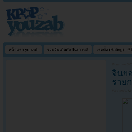
หน้าแรก youzab
รวมวันเกิดศิลปินเกาหลี
เรตติ้ง (Rating) : ซีรี
Written on
OCT
จินย
รายก
Filed under
U