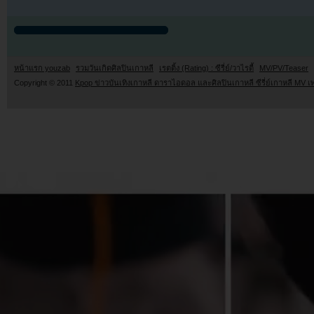
หน้าแรก youzab
รวมวันเกิดศิลปินเกาหลี
เรตติ้ง (Rating) : ซีรี่ย์/วาไรตี้
MV/PV/Teaser
Copyright © 2011
Kpop ข่าวบันเทิงเกาหลี ดาราไอดอล และศิลปินเกาหลี ซีรี่ย์เกาหลี MV เ