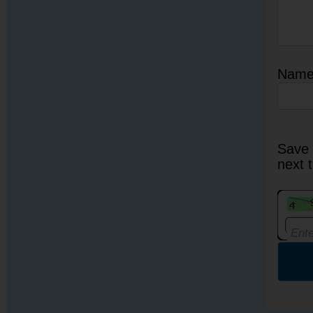
Nam
Save 
next 