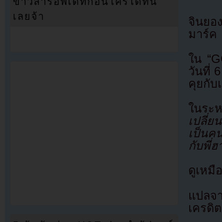
ข่าวสารอัพเดทก่อนใครได้ที่นี่
เลยจ้า
จินยอ
มาร์ค
ใน “G
วันที
คุยกั
ในระห
เปลี่
เป็นค
กับพี่
ดูเหมื
แปลจา
เครดิต