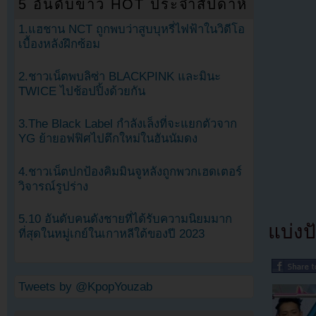
5 อันดับข่าว HOT ประจำสัปดาห์
1.แฮชาน NCT ถูกพบว่าสูบบุหรี่ไฟฟ้าในวิดีโอ
เบื้องหลังฝึกซ้อม
2.ชาวเน็ตพบลิซ่า BLACKPINK และมินะ
TWICE ไปช้อปปิ้งด้วยกัน
3.The Black Label กำลังเล็งที่จะแยกตัวจาก
YG ย้ายอฟฟิศไปตึกใหม่ในฮันนัมดง
4.ชาวเน็ตปกป้องคิมมินจูหลังถูกพวกเฮดเตอร์
วิจารณ์รูปร่าง
5.10 อันดับคนดังชายที่ได้รับความนิยมมาก
แบ่งปั
ที่สุดในหมู่เกย์ในเกาหลีใต้ของปี 2023
Tweets by @KpopYouzab