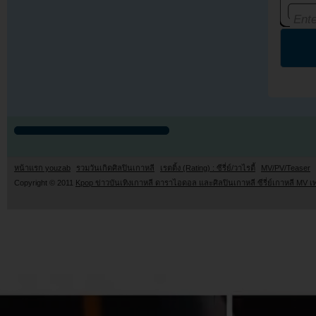
หน้าแรก youzab
รวมวันเกิดศิลปินเกาหลี
เรตติ้ง (Rating) : ซีรี่ย์/วาไรตี้
MV/PV/Teaser
Copyright © 2011
Kpop ข่าวบันเทิงเกาหลี ดาราไอดอล และศิลปินเกาหลี ซีรี่ย์เกาหลี MV เ