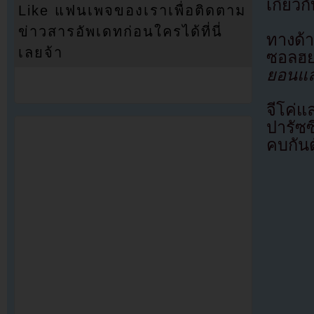
เกี่ยว
Like แฟนเพจของเราเพื่อติดตาม
ข่าวสารอัพเดทก่อนใครได้ที่นี่
ทางด้
เลยจ้า
ซอลฮ
ยอนแล
จีโค่
ปารัซซ
คบกันต