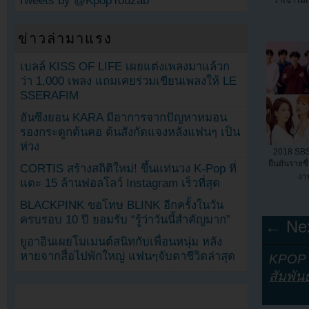
Tweets by @KpopYouzab
ข่าวล่ามาแรง
เบลล์ KISS OF LIFE เผยแต่งเพลงมาแล้วก
ว่า 1,000 เพลง แถมเคยร่วมเขียนเพลงให้ LE
SSERAFIM
ฮันซึงยอน KARA มีอาการจากปัญหาหมอน
รองกระดูกต้นคอ ต้นสังกัดแจงหลังแฟนๆ เป็น
ห่วง
2018 SBS
ยืนยันรายชื่
CORTIS สร้างสถิติใหม่! ขึ้นแท่นวง K-Pop ที่
งา
แตะ 15 ล้านฟอลโลว์ Instagram เร็วที่สุด
BLACKPINK ขอโทษ BLINK อีกครั้งในวัน
ครบรอบ 10 ปี ยอมรับ “รู้ว่าวันนี้สำคัญมาก”
← Nex
ยูอาอินเผยโมเมนต์สนิทกับเพื่อนหนุ่ม หลัง
หายจากสื่อไปพักใหญ่ แฟนๆจับตาชีวิตล่าสุด
KPOP Y
สัมพันธ