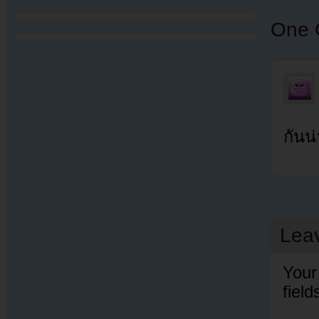
One 
กันน่
Lea
Your
fiel