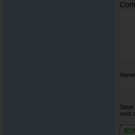
Com
Nam
Save 
next 