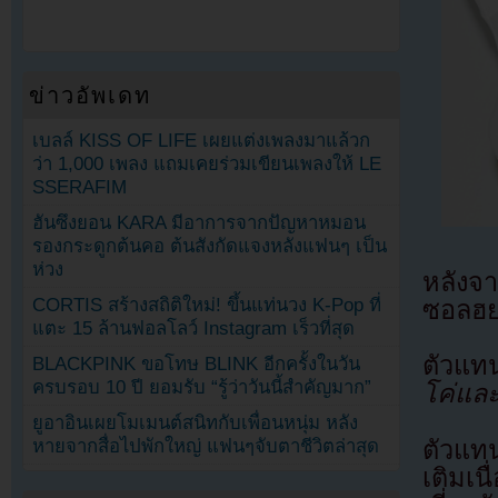
ข่าวอัพเดท
เบลล์ KISS OF LIFE เผยแต่งเพลงมาแล้วก
ว่า 1,000 เพลง แถมเคยร่วมเขียนเพลงให้ LE
SSERAFIM
ฮันซึงยอน KARA มีอาการจากปัญหาหมอน
รองกระดูกต้นคอ ต้นสังกัดแจงหลังแฟนๆ เป็น
ห่วง
หลังจา
CORTIS สร้างสถิติใหม่! ขึ้นแท่นวง K-Pop ที่
ซอลฮยอ
แตะ 15 ล้านฟอลโลว์ Instagram เร็วที่สุด
ตัวแทน
BLACKPINK ขอโทษ BLINK อีกครั้งในวัน
ครบรอบ 10 ปี ยอมรับ “รู้ว่าวันนี้สำคัญมาก”
โค่แล
ยูอาอินเผยโมเมนต์สนิทกับเพื่อนหนุ่ม หลัง
ตัวแทน
หายจากสื่อไปพักใหญ่ แฟนๆจับตาชีวิตล่าสุด
เติมเน