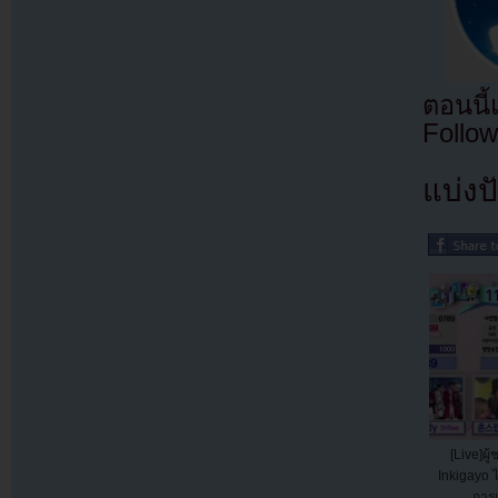
ตอนนี
Follow
แบ่งปั
[Live]ผ
Inkigayo ได
การแ