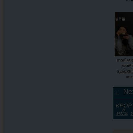
ชาวเน็ตชอ
ของเพื่
BLACKPIN
สมา
← Nex
KPOP Y
หมั้น
,
พ