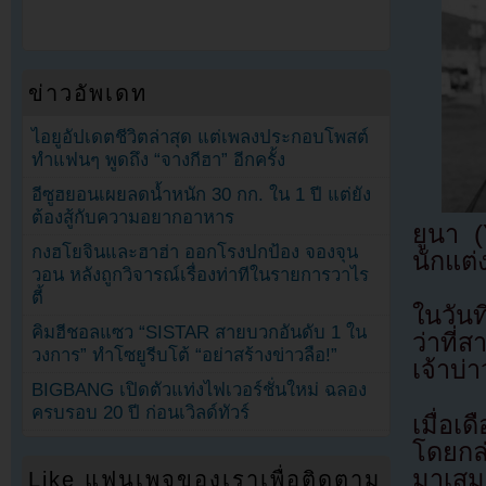
ข่าวอัพเดท
ไอยูอัปเดตชีวิตล่าสุด แต่เพลงประกอบโพสต์
ทำแฟนๆ พูดถึง “จางกีฮา” อีกครั้ง
อีซูฮยอนเผยลดน้ำหนัก 30 กก. ใน 1 ปี แต่ยัง
ต้องสู้กับความอยากอาหาร
ยูนา 
กงฮโยจินและฮาฮ่า ออกโรงปกป้อง จองจุน
นักแต่
วอน หลังถูกวิจารณ์เรื่องท่าทีในรายการวาไร
ตี้
ในวัน
คิมฮีชอลแซว “SISTAR สายบวกอันดับ 1 ใน
ว่าที่
วงการ” ทำโซยูรีบโต้ “อย่าสร้างข่าวลือ!”
เจ้าบ่า
BIGBANG เปิดตัวแท่งไฟเวอร์ชั่นใหม่ ฉลอง
ครบรอบ 20 ปี ก่อนเวิลด์ทัวร์
เมื่อเ
โดยกล่
มาเสม
Like แฟนเพจของเราเพื่อติดตาม