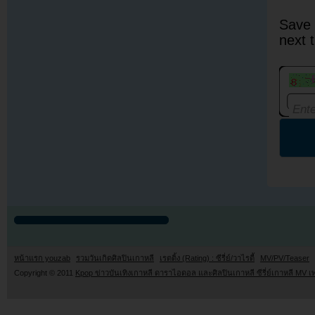
Save 
next 
หน้าแรก youzab
รวมวันเกิดศิลปินเกาหลี
เรตติ้ง (Rating) : ซีรี่ย์/วาไรตี้
MV/PV/Teaser
Copyright © 2011
Kpop ข่าวบันเทิงเกาหลี ดาราไอดอล และศิลปินเกาหลี ซีรี่ย์เกาหลี MV เ