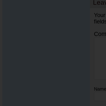
Lea
Your
fiel
Com
Nam