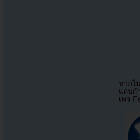
หากไม
แถบกำล
เพจ F