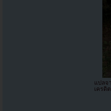
แปลจ
เครดิต