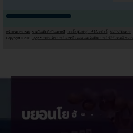
หน้าแรก youzab
รวมวันเกิดศิลปินเกาหลี
เรตติ้ง (Rating) : ซีรี่ย์/วาไรตี้
MV/PV/Teaser
Copyright © 2011
Kpop ข่าวบันเทิงเกาหลี ดาราไอดอล และศิลปินเกาหลี ซีรี่ย์เกาหลี MV เ