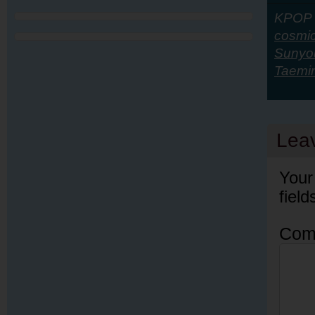
KPOP Y
cosmic
Sunyo
Taemi
Lea
Your
fiel
Com