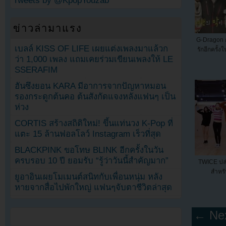
Tweets by @KpopYouzab
ข่าวล่ามาแรง
G-Dragon ก
เบลล์ KISS OF LIFE เผยแต่งเพลงมาแล้วก
รักอีกครั้
ว่า 1,000 เพลง แถมเคยร่วมเขียนเพลงให้ LE
SSERAFIM
ฮันซึงยอน KARA มีอาการจากปัญหาหมอน
รองกระดูกต้นคอ ต้นสังกัดแจงหลังแฟนๆ เป็น
ห่วง
CORTIS สร้างสถิติใหม่! ขึ้นแท่นวง K-Pop ที่
แตะ 15 ล้านฟอลโลว์ Instagram เร็วที่สุด
BLACKPINK ขอโทษ BLINK อีกครั้งในวัน
ครบรอบ 10 ปี ยอมรับ “รู้ว่าวันนี้สำคัญมาก”
TWICE ปล่
สำหรั
ยูอาอินเผยโมเมนต์สนิทกับเพื่อนหนุ่ม หลัง
หายจากสื่อไปพักใหญ่ แฟนๆจับตาชีวิตล่าสุด
← Nex