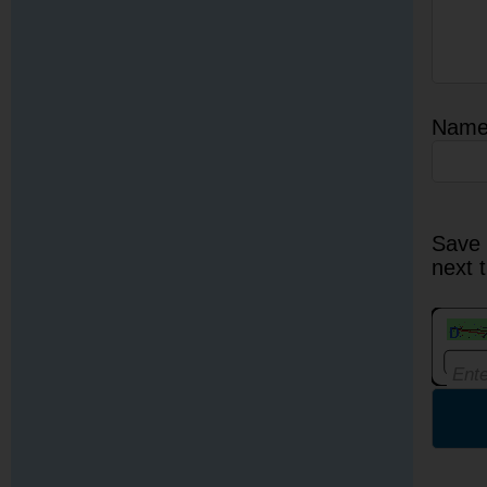
Nam
Save 
next 