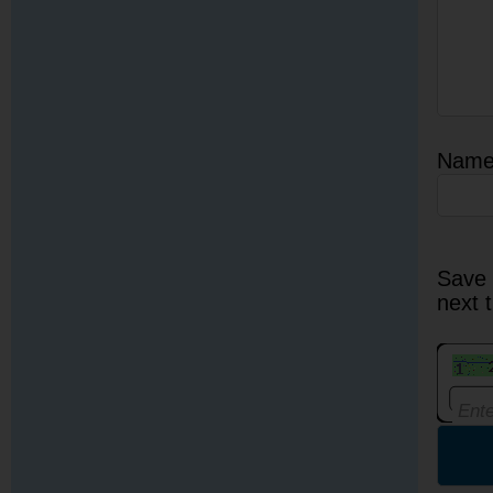
Nam
Save 
next 