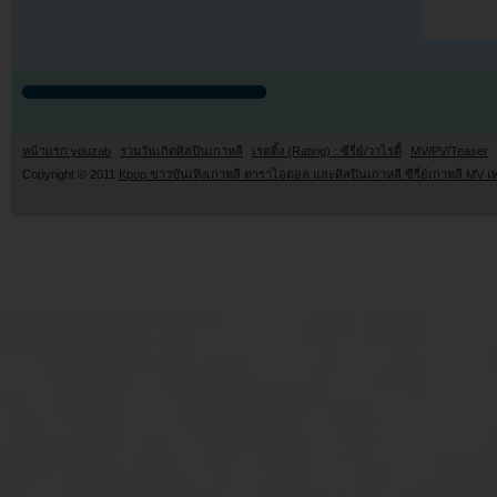
หน้าแรก youzab
รวมวันเกิดศิลปินเกาหลี
เรตติ้ง (Rating) : ซีรี่ย์/วาไรตี้
MV/PV/Teaser
Copyright © 2011
Kpop ข่าวบันเทิงเกาหลี ดาราไอดอล และศิลปินเกาหลี ซีรี่ย์เกาหลี MV เ