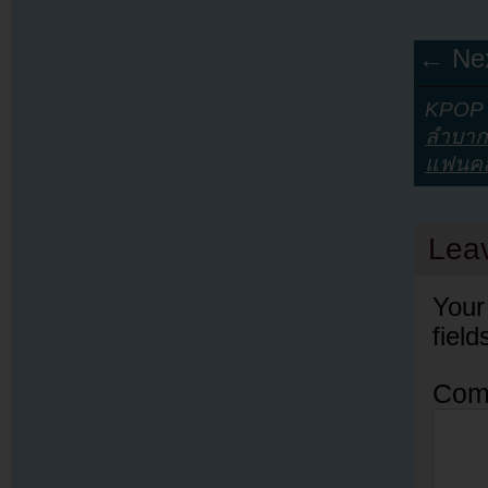
← Nex
KPOP Y
ลำบาก
แฟนคล
Lea
Your
fiel
Com