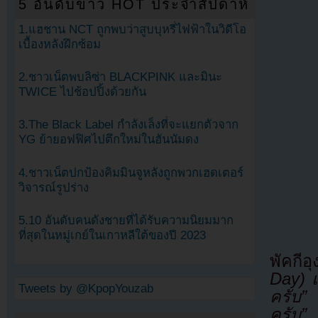
5 อันดับข่าว HOT ประจำสัปดาห์
1.แฮชาน NCT ถูกพบว่าสูบบุหรี่ไฟฟ้าในวิดีโอ
เบื้องหลังฝึกซ้อม
2.ชาวเน็ตพบลิซ่า BLACKPINK และมินะ
TWICE ไปช้อปปิ้งด้วยกัน
3.The Black Label กำลังเล็งที่จะแยกตัวจาก
YG ย้ายอฟฟิศไปตึกใหม่ในฮันนัมดง
4.ชาวเน็ตปกป้องคิมมินจูหลังถูกพวกเฮดเตอร์
วิจารณ์รูปร่าง
5.10 อันดับคนดังชายที่ได้รับความนิยมมาก
ที่สุดในหมู่เกย์ในเกาหลีใต้ของปี 2023
พัคกีอุ
Day) 
Tweets by @KpopYouzab
ครับ”
จ
ครับ”