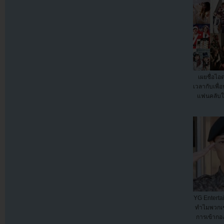
เผยชื่อไอด
เวลากับเพื่
แฟนคลับใน
YG Enterta
ทำไมพวกเขา
การเข้ากอ