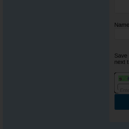
Nam
Save 
next 