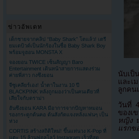
ข่าวอัพเดท
เด็กชายจากคลิป “Baby Shark” โตแล้ว! เตรี
ยมเดบิวต์เป็นนักร้องในชื่อ Baby Shark Boy
พร้อมจูฮอน MONSTA X
จองยอน TWICE เซ็นสัญญา Baro
Entertainment เดินหน้าสายการแสดงร่วม
นับเป็
ค่ายพี่สาว กงซึงยอน
และเม
จีซูเคลียร์เอง! น้ำตาในงาน 10 ปี
ลูกคนแ
BLACKPINK หลังถูกมองว่าเป็นคนเดียวที่
เสียใจกับดราม่า
วันที
ฮันซึงยอน KARA มีอาการจากปัญหาหมอน
ของเขา
รองกระดูกต้นคอ ต้นสังกัดแจงหลังแฟนๆ เป็น
หญิง น
ห่วง
แรกขอ
CORTIS สร้างสถิติใหม่! ขึ้นแท่นวง K-Pop ที่
แตะ 15 ล้านฟอลโลว์ Instagram เร็วที่สุด