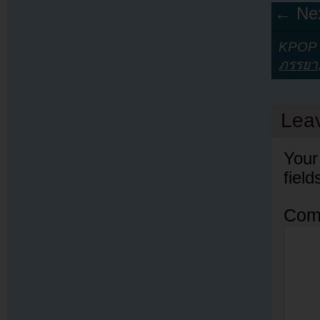
← Nex
KPOP Y
ภรรยา
Lea
Your
fiel
Com