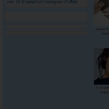
แตะ 15 ล้านฟอลโลว์ Instagram เร็วที่สุด
อูฮยอน IN
ซอลฮ
ว้าว!!เจสส
กำลังทำ