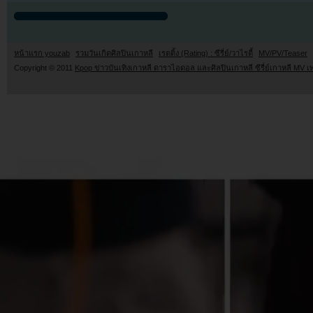
หน้าแรก youzab
รวมวันเกิดศิลปินเกาหลี
เรตติ้ง (Rating) : ซีรี่ย์/วาไรตี้
MV/PV/Teaser
Copyright © 2011
Kpop ข่าวบันเทิงเกาหลี ดาราไอดอล และศิลปินเกาหลี ซีรี่ย์เกาหลี MV เ