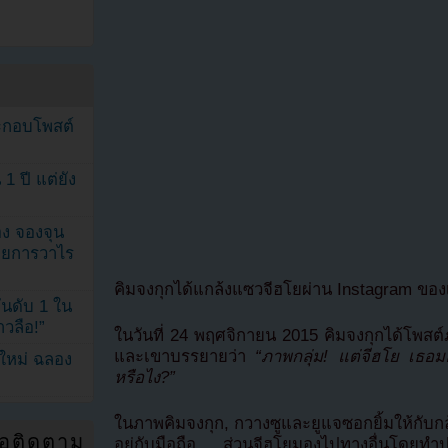
ระกอบโพสต์
1 ปี แต่ยัง
ง จองจุน
รายการวาไร
คิมจงกุกได้แกล้งแซวจีฮโยผ่าน Instagram ขอ
นดับ 1 ใน
าวลือ!”
ในวันที่ 24 พฤศจิกายน 2015 คิมจงกุกได้โพสต
และเขาบรรยายว่า
“ภาพกลุ่ม! แต่จีฮโย เธอม
นใหม่ ฉลอง
หรือไง?”
ในภาพคิมจงกุก, กวางซูและยูแจซอกยิ้มให้กับกล
่อติดตาม
อยู่กับมือถือ ส่วนจีฮโยมองไปทางอื่นโดยทำปาก