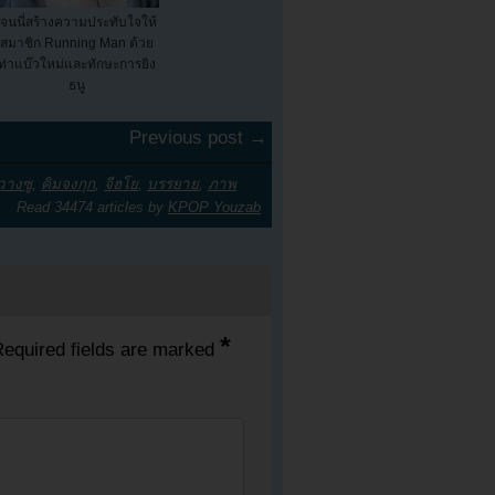
เจนนี่สร้างความประทับใจให้
สมาชิก Running Man ด้วย
ท่าแบ๊วใหม่และทักษะการยิง
ธนู
Previous post →
วางซู
,
คิมจงกุก
,
จีฮโย
,
บรรยาย
,
ภาพ
Read 34474 articles by
KPOP Youzab
*
equired fields are marked