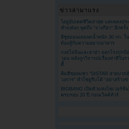
ข่าวล่ามาแรง
ไอยูอัปเดตชีวิตล่าสุด แต่เพลงป
ทำแฟนๆ พูดถึง “จางกีฮา” อีกครั้ง
อีซูฮยอนเผยลดน้ำหนัก 30 กก. ใน 
ต้องสู้กับความอยากอาหาร
กงฮโยจินและฮาฮ่า ออกโรงปกป้อ
วอน หลังถูกวิจารณ์เรื่องท่าทีใน
ตี้
คิมฮีชอลแซว “SISTAR สายบวกอั
วงการ” ทำโซยูรีบโต้ “อย่าสร้างข่
BIGBANG เปิดตัวแท่งไฟเวอร์ชั่
ครบรอบ 20 ปี ก่อนเวิลด์ทัวร์