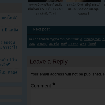
แฟนๆเป็นห่วงจีดราก้อนเมื่อ
ชาวเน็ตเป็นห่วงที่ซูจี miss A
เห็นโพสต์ของเขาใน IG หลังมี
ผอมลงมากจากภาพล่าสุด
ข่าวเลิกกับกิโกะ!!
ของเธอ!!
ระกอบโพสต์
← Next post
1 ปี แต่ยัง
KPOP Youzab tagged this post with:
ig
,
running man
,
ก
ง จองจุน
กลุ่ม
,
ภาพหมู่
,
สมาชิก
,
แกรี่
,
แจซอก
,
แซว
,
โพสต์
รายการวาไร
นดับ 1 ใน
Leave a Reply
าวลือ!”
นใหม่ ฉลอง
Your email address will not be published.
R
*
Comment