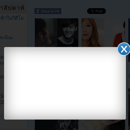
ำสัปดาห์
ฟ้าในวิดีโอ
ละมินะ
ะแยกตัวจาก
ดง
มาแล้ว!!คิมจงกุกปล่อย MV
ฮยอนอา 4Minute และนักแส
เพลง "Men Are All Like That"
ดงฮวางจองมินถูกพบขณะ
วกเฮดเตอร์
ถ่ายทำกับสมาชิก Running
Man
ามนิยมมาก
2023