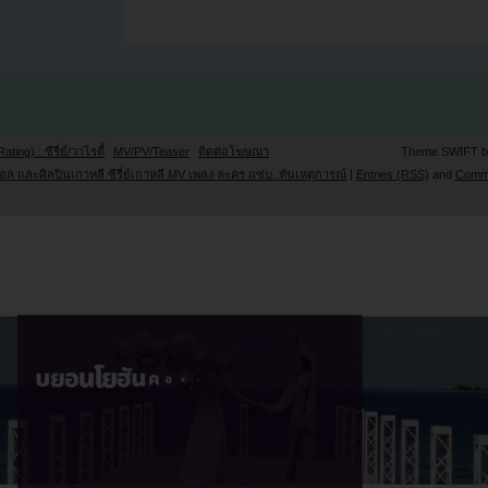
Rating) : ซีรี่ย์/วาไรตี้
MV/PV/Teaser
ติดต่อโฆษณา
Theme SWIFT 
ล และศิลปินเกาหลี ซีรี่ย์เกาหลี MV เพลง ละคร แซ่บ..ทันเหตุการณ์
|
Entries (RSS)
and
Comm