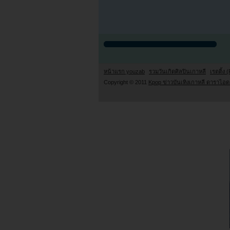
หน้าแรก youzab
รวมวันเกิดศิลปินเกาหลี
เรตติ้ง (
Copyright © 2011
Kpop ข่าวบันเทิงเกาหลี ดาราไอดอ