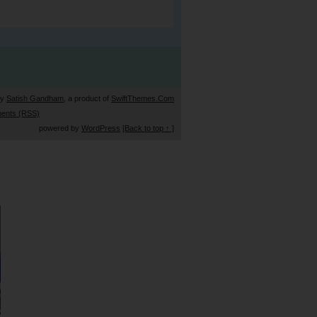
by
Satish Gandham
, a product of
SwiftThemes.Com
ents (RSS)
powered by
WordPress
[Back to top ↑ ]