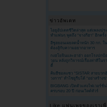
ข่าวอัพเดท
ไอยูอัปเดตชีวิตล่าสุด แต่เพลงป
ทำแฟนๆ พูดถึง “จางกีฮา” อีกครั้ง
อีซูฮยอนเผยลดน้ำหนัก 30 กก. ใน 
ต้องสู้กับความอยากอาหาร
กงฮโยจินและฮาฮ่า ออกโรงปกป้อ
วอน หลังถูกวิจารณ์เรื่องท่าทีใน
ตี้
คิมฮีชอลแซว “SISTAR สายบวกอั
วงการ” ทำโซยูรีบโต้ “อย่าสร้างข่
BIGBANG เปิดตัวแท่งไฟเวอร์ชั่
ครบรอบ 20 ปี ก่อนเวิลด์ทัวร์
Like แฟนเพจของเราเพื