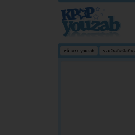
หน้าแรก youzab
รวมวันเกิดศิลปิน