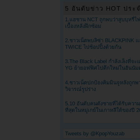
5 อันดับข่าว HOT ประจ
1.แฮชาน NCT ถูกพบว่าสูบบุหรี่ไฟ
เบื้องหลังฝึกซ้อม
2.ชาวเน็ตพบลิซ่า BLACKPINK แ
TWICE ไปช้อปปิ้งด้วยกัน
3.The Black Label กำลังเล็งที่จ
YG ย้ายอฟฟิศไปตึกใหม่ในฮันนัม
4.ชาวเน็ตปกป้องคิมมินจูหลังถูกพ
วิจารณ์รูปร่าง
5.10 อันดับคนดังชายที่ได้รับคว
ที่สุดในหมู่เกย์ในเกาหลีใต้ของปี 
Tweets by @KpopYouzab