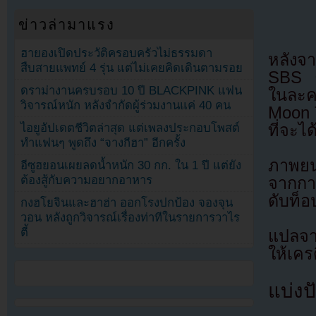
ข่าวล่ามาแรง
ฮายองเปิดประวัติครอบครัวไม่ธรรมดา
หลังจ
สืบสายแพทย์ 4 รุ่น แต่ไม่เคยคิดเดินตามรอย
SBS ซ
ดราม่างานครบรอบ 10 ปี BLACKPINK แฟน
ในละค
วิจารณ์หนัก หลังจำกัดผู้ร่วมงานแค่ 40 คน
Moon 
ไอยูอัปเดตชีวิตล่าสุด แต่เพลงประกอบโพสต์
ที่จะไ
ทำแฟนๆ พูดถึง “จางกีฮา” อีกครั้ง
ภาพยนต
อีซูฮยอนเผยลดน้ำหนัก 30 กก. ใน 1 ปี แต่ยัง
ต้องสู้กับความอยากอาหาร
จากการ
ดับท็
กงฮโยจินและฮาฮ่า ออกโรงปกป้อง จองจุน
วอน หลังถูกวิจารณ์เรื่องท่าทีในรายการวาไร
ตี้
แปลจ
ให้เคร
แบ่งปั