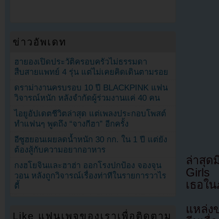
ข่าวอัพเดท
ฮายองเปิดประวัติครอบครัวไม่ธรรมดา
สืบสายแพทย์ 4 รุ่น แต่ไม่เคยคิดเดินตามรอย
ดราม่างานครบรอบ 10 ปี BLACKPINK แฟน
วิจารณ์หนัก หลังจำกัดผู้ร่วมงานแค่ 40 คน
ไอยูอัปเดตชีวิตล่าสุด แต่เพลงประกอบโพสต์
ทำแฟนๆ พูดถึง “จางกีฮา” อีกครั้ง
อีซูฮยอนเผยลดน้ำหนัก 30 กก. ใน 1 ปี แต่ยัง
ต้องสู้กับความอยากอาหาร
ล่าสุ
กงฮโยจินและฮาฮ่า ออกโรงปกป้อง จองจุน
Girls
วอน หลังถูกวิจารณ์เรื่องท่าทีในรายการวาไร
เธอในภ
ตี้
แหล่ง
Like แฟนเพจของเราเพื่อติดตาม