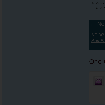
เกี่ยวกับคว
กับแบ
← Nex
KPOP Y
Anti-F
One 