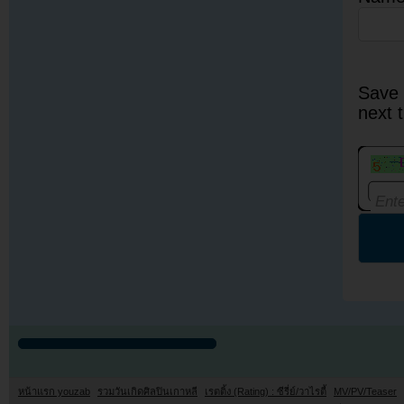
Save 
next 
หน้าแรก youzab
รวมวันเกิดศิลปินเกาหลี
เรตติ้ง (Rating) : ซีรี่ย์/วาไรตี้
MV/PV/Teaser