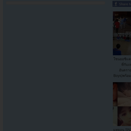
โซนยอชิแ
ที่กับเ
อันตรา
Boys)พร้อ
พ
แทยอน SNS