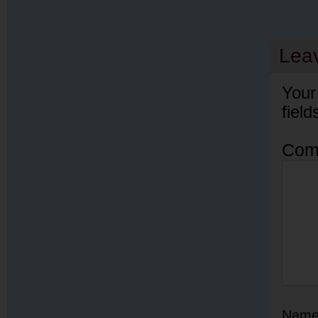
Lea
Your
fiel
Com
Nam