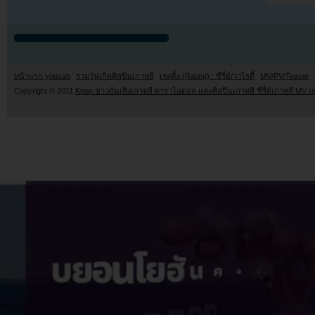
หน้าแรก youzab
รวมวันเกิดศิลปินเกาหลี
เรตติ้ง (Rating) : ซีรี่ย์/วาไรตี้
MV/PV/Teaser
Copyright © 2011
Kpop ข่าวบันเทิงเกาหลี ดาราไอดอล และศิลปินเกาหลี ซีรี่ย์เกาหลี MV เ