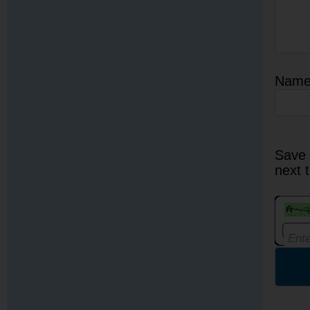
Nam
Save 
next 