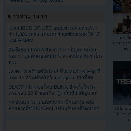
Tweets by @KpopYouzab
ข่าวล่ามาแรง
เบลล์ KISS OF LIFE เผยแต่งเพลงมาแล้วก
ว่า 1,000 เพลง แถมเคยร่วมเขียนเพลงให้ LE
มาดูกัน
SSERAFIM
Entertainm
กันอ
ฮันซึงยอน KARA มีอาการจากปัญหาหมอน
รองกระดูกต้นคอ ต้นสังกัดแจงหลังแฟนๆ เป็น
ห่วง
CORTIS สร้างสถิติใหม่! ขึ้นแท่นวง K-Pop ที่
แตะ 15 ล้านฟอลโลว์ Instagram เร็วที่สุด
BLACKPINK ขอโทษ BLINK อีกครั้งในวัน
ครบรอบ 10 ปี ยอมรับ “รู้ว่าวันนี้สำคัญมาก”
ยูอาอินเผยโมเมนต์สนิทกับเพื่อนหนุ่ม หลัง
หายจากสื่อไปพักใหญ่ แฟนๆจับตาชีวิตล่าสุด
YG Entert
TREASURE
กรก