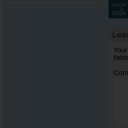
KPOP Y
อัลบั้ม
Lea
Your
fiel
Com