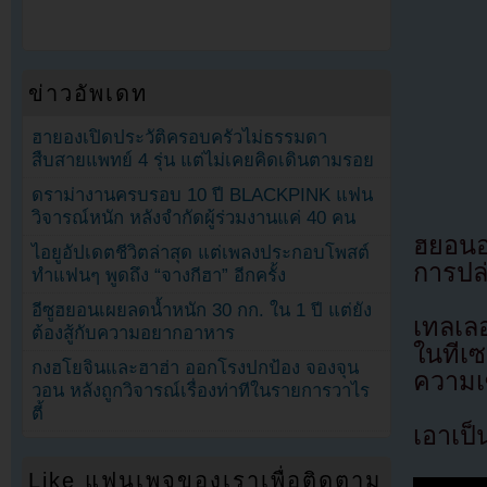
ข่าวอัพเดท
ฮายองเปิดประวัติครอบครัวไม่ธรรมดา
สืบสายแพทย์ 4 รุ่น แต่ไม่เคยคิดเดินตามรอย
ดราม่างานครบรอบ 10 ปี BLACKPINK แฟน
วิจารณ์หนัก หลังจำกัดผู้ร่วมงานแค่ 40 คน
ฮยอนอา
ไอยูอัปเดตชีวิตล่าสุด แต่เพลงประกอบโพสต์
การปล่
ทำแฟนๆ พูดถึง “จางกีฮา” อีกครั้ง
อีซูฮยอนเผยลดน้ำหนัก 30 กก. ใน 1 ปี แต่ยัง
เทลเล
ต้องสู้กับความอยากอาหาร
ในทีเซ
กงฮโยจินและฮาฮ่า ออกโรงปกป้อง จองจุน
ความเซ
วอน หลังถูกวิจารณ์เรื่องท่าทีในรายการวาไร
ตี้
เอาเป็
Like แฟนเพจของเราเพื่อติดตาม