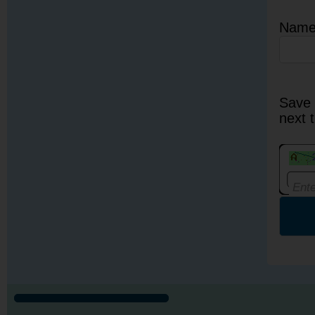
Nam
Save 
next 