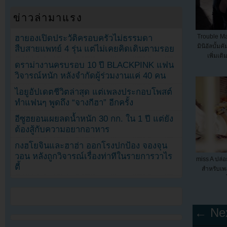
ข่าวล่ามาแรง
Trouble Ma
ฮายองเปิดประวัติครอบครัวไม่ธรรมดา
มินิอัลบั้ม
สืบสายแพทย์ 4 รุ่น แต่ไม่เคยคิดเดินตามรอย
เพิ่มเต
ดราม่างานครบรอบ 10 ปี BLACKPINK แฟน
วิจารณ์หนัก หลังจำกัดผู้ร่วมงานแค่ 40 คน
ไอยูอัปเดตชีวิตล่าสุด แต่เพลงประกอบโพสต์
ทำแฟนๆ พูดถึง “จางกีฮา” อีกครั้ง
อีซูฮยอนเผยลดน้ำหนัก 30 กก. ใน 1 ปี แต่ยัง
ต้องสู้กับความอยากอาหาร
กงฮโยจินและฮาฮ่า ออกโรงปกป้อง จองจุน
วอน หลังถูกวิจารณ์เรื่องท่าทีในรายการวาไร
miss A ปล่อ
ตี้
สำหรับเพล
← Nex