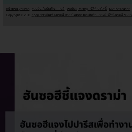
หน้าแรก youzab
รวมวันเกิดศิลปินเกาหลี
เรตติ้ง (Rating) : ซีรี่ย์/วาไรตี้
MV/PV/Teaser
Copyright © 2011
Kpop ข่าวบันเทิงเกาหลี ดาราไอดอล และศิลปินเกาหลี ซีรี่ย์เกาหลี MV เ