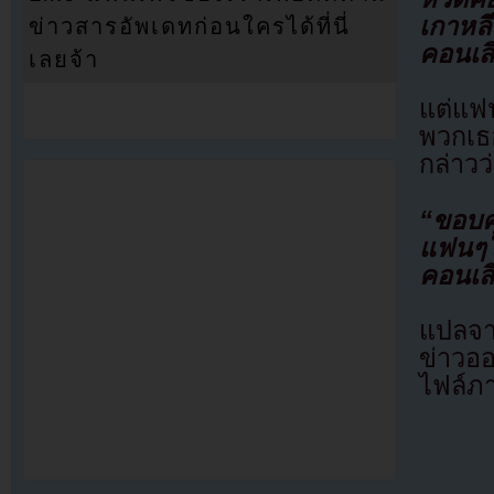
เกาหล
ข่าวสารอัพเดทก่อนใครได้ที่นี่
คอนเส
เลยจ้า
แต่แฟน
พวกเธ
กล่าวว
“ขอบค
แฟนๆใ
คอนเสิ
แปลจา
ข่าวอ
ไฟล์ภ