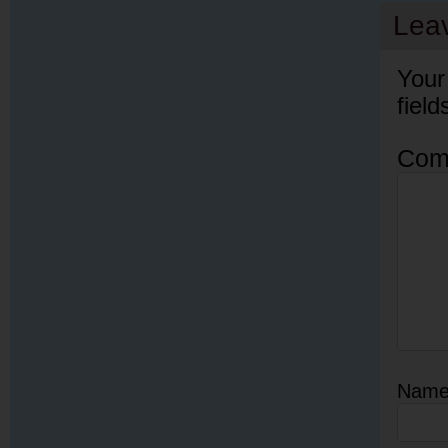
Lea
Your
fiel
Com
Nam