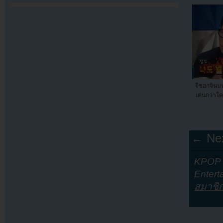
จีซอกจินบ่
เด่นกว่า
← Nex
KPOP Y
Entert
สมาชิ