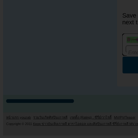
Save 
next 
หน้าแรก youzab
รวมวันเกิดศิลปินเกาหลี
เรตติ้ง (Rating) : ซีรี่ย์/วาไรตี้
MV/PV/Teaser
Copyright © 2011
Kpop ข่าวบันเทิงเกาหลี ดาราไอดอล และศิลปินเกาหลี ซีรี่ย์เกาหลี MV เ