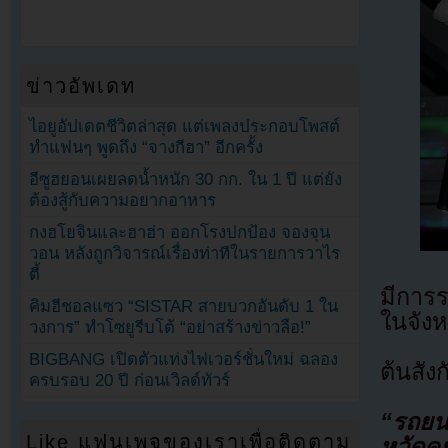
ข่าวอัพเดท
ไอยูอัปเดตชีวิตล่าสุด แต่เพลงประกอบโพสต์
ทำแฟนๆ พูดถึง “จางกีฮา” อีกครั้ง
อีซูฮยอนเผยลดน้ำหนัก 30 กก. ใน 1 ปี แต่ยัง
ต้องสู้กับความอยากอาหาร
กงฮโยจินและฮาฮ่า ออกโรงปกป้อง จองจุน
วอน หลังถูกวิจารณ์เรื่องท่าทีในรายการวาไร
ตี้
มีการร
คิมฮีชอลแซว “SISTAR สายบวกอันดับ 1 ใน
ในจังห
วงการ” ทำโซยูรีบโต้ “อย่าสร้างข่าวลือ!”
BIGBANG เปิดตัวแท่งไฟเวอร์ชั่นใหม่ ฉลอง
ต้นสัง
ครบรอบ 20 ปี ก่อนเวิลด์ทัวร์
“รถยน
Like แฟนเพจของเราเพื่อติดตาม
หวัดคย