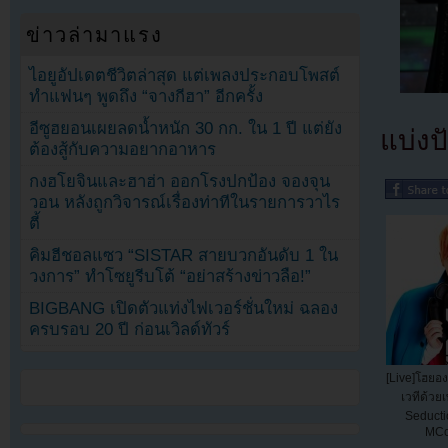
ข่าวล่ามาแรง
ไอยูอัปเดตชีวิตล่าสุด แต่เพลงประกอบโพสต์
ทำแฟนๆ พูดถึง “จางกีฮา” อีกครั้ง
อีซูฮยอนเผยลดน้ำหนัก 30 กก. ใน 1 ปี แต่ยัง
แบ่งปั
ต้องสู้กับความอยากอาหาร
กงฮโยจินและฮาฮ่า ออกโรงปกป้อง จองจุน
วอน หลังถูกวิจารณ์เรื่องท่าทีในรายการวาไร
ตี้
คิมฮีชอลแซว “SISTAR สายบวกอันดับ 1 ใน
วงการ” ทำโซยูรีบโต้ “อย่าสร้างข่าวลือ!”
BIGBANG เปิดตัวแท่งไฟเวอร์ชั่นใหม่ ฉลอง
ครบรอบ 20 ปี ก่อนเวิลด์ทัวร์
[Live]โฮยอง
เวทีด้วยเ
Seduct
MCo