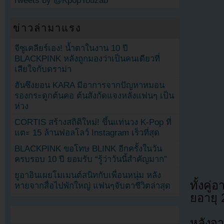
Tweets by @KpopYouzab
ข่าวล่ามาแรง
จีซูเคลียร์เอง! น้ำตาในงาน 10 ปี
BLACKPINK หลังถูกมองว่าเป็นคนเดียวที่
เสียใจกับดราม่า
ฮันซึงยอน KARA มีอาการจากปัญหาหมอน
รองกระดูกต้นคอ ต้นสังกัดแจงหลังแฟนๆ เป็น
ห่วง
CORTIS สร้างสถิติใหม่! ขึ้นแท่นวง K-Pop ที่
แตะ 15 ล้านฟอลโลว์ Instagram เร็วที่สุด
BLACKPINK ขอโทษ BLINK อีกครั้งในวัน
ครบรอบ 10 ปี ยอมรับ “รู้ว่าวันนี้สำคัญมาก”
ยูอาอินเผยโมเมนต์สนิทกับเพื่อนหนุ่ม หลัง
ทั้งคู
หายจากสื่อไปพักใหญ่ แฟนๆจับตาชีวิตล่าสุด
ยอายุ 
หลังจ