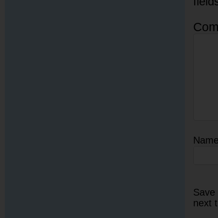
fiel
Com
Nam
Save 
next 