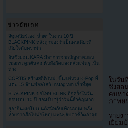
ข่าวอัพเดท
จีซูเคลียร์เอง! น้ำตาในงาน 10 ปี
BLACKPINK หลังถูกมองว่าเป็นคนเดียวที่
เสียใจกับดราม่า
ฮันซึงยอน KARA มีอาการจากปัญหาหมอน
รองกระดูกต้นคอ ต้นสังกัดแจงหลังแฟนๆ เป็น
ห่วง
CORTIS สร้างสถิติใหม่! ขึ้นแท่นวง K-Pop ที่
ในวันท
แตะ 15 ล้านฟอลโลว์ Instagram เร็วที่สุด
ซึงฮอน
คบหาด
BLACKPINK ขอโทษ BLINK อีกครั้งในวัน
ครบรอบ 10 ปี ยอมรับ “รู้ว่าวันนี้สำคัญมาก”
ภาพยนต
ยูอาอินเผยโมเมนต์สนิทกับเพื่อนหนุ่ม หลัง
รายงาน
หายจากสื่อไปพักใหญ่ แฟนๆจับตาชีวิตล่าสุด
เยี่ย