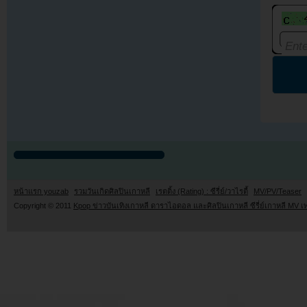
หน้าแรก youzab
รวมวันเกิดศิลปินเกาหลี
เรตติ้ง (Rating) : ซีรี่ย์/วาไรตี้
MV/PV/Teaser
Copyright © 2011
Kpop ข่าวบันเทิงเกาหลี ดาราไอดอล และศิลปินเกาหลี ซีรี่ย์เกาหลี MV เ