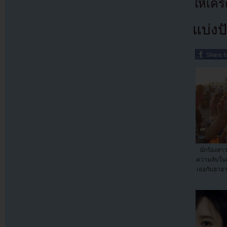
ให้เคร
แบ่งปั
นักร้องสา
ความลับใน
เธอกับฮาฮา