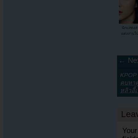
นักแสดงส
แต่งงานใน
← Nex
KPOP Y
คบหาด
หลิวอี้
Lea
Your