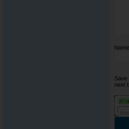
Nam
Save 
next 