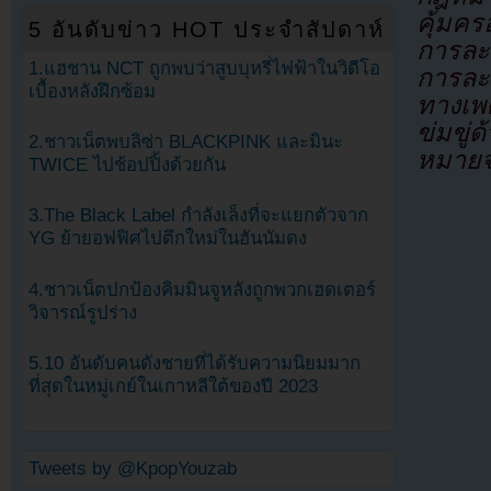
คุ้มคร
5 อันดับข่าว HOT ประจำสัปดาห์
การล
1.แฮชาน NCT ถูกพบว่าสูบบุหรี่ไฟฟ้าในวิดีโอ
การละ
เบื้องหลังฝึกซ้อม
ทางเพ
ข่มขู่
2.ชาวเน็ตพบลิซ่า BLACKPINK และมินะ
หมายจั
TWICE ไปช้อปปิ้งด้วยกัน
3.The Black Label กำลังเล็งที่จะแยกตัวจาก
YG ย้ายอฟฟิศไปตึกใหม่ในฮันนัมดง
4.ชาวเน็ตปกป้องคิมมินจูหลังถูกพวกเฮดเตอร์
วิจารณ์รูปร่าง
5.10 อันดับคนดังชายที่ได้รับความนิยมมาก
ที่สุดในหมู่เกย์ในเกาหลีใต้ของปี 2023
Tweets by @KpopYouzab