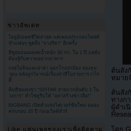
ข่าวอัพเดท
ไอยูอัปเดตชีวิตล่าสุด แต่เพลงประกอบโพสต์
ทำแฟนๆ พูดถึง “จางกีฮา” อีกครั้ง
อีซูฮยอนเผยลดน้ำหนัก 30 กก. ใน 1 ปี แต่ยัง
ต้องสู้กับความอยากอาหาร
กงฮโยจินและฮาฮ่า ออกโรงปกป้อง จองจุน
ต้นสั
วอน หลังถูกวิจารณ์เรื่องท่าทีในรายการวาไร
หมายจ
ตี้
คิมฮีชอลแซว “SISTAR สายบวกอันดับ 1 ใน
ต้นสั
วงการ” ทำโซยูรีบโต้ “อย่าสร้างข่าวลือ!”
ทางการ
BIGBANG เปิดตัวแท่งไฟเวอร์ชั่นใหม่ ฉลอง
ผู้ดำ
ครบรอบ 20 ปี ก่อนเวิลด์ทัวร์
Resear
โดย G
Like แฟนเพจของเราเพื่อติดตาม