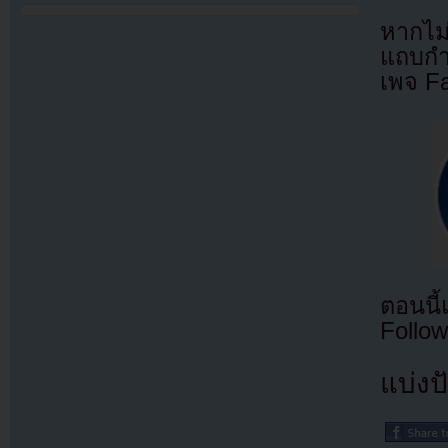
หากไม
แถบกำล
เพจ F
ตอนนี
Follow
แบ่งปั