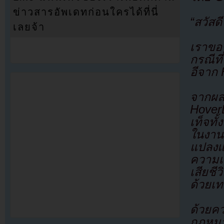
ข่าวสารอัพเดทก่อนใครได้ที่นี่
“สวัส
เลยจ้า
เราขอช
กรณีที
อีจาก 
จากผล
HoverL
เท็จท
ในงานแ
แปลงแ
ความเก
เสียชี
ด้วยเ
ด้วยค
กฎหมา