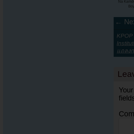
Na Kamden
Boy
← Nex
KPOP Y
Institu
แถลงก
Lea
Your
fiel
Com