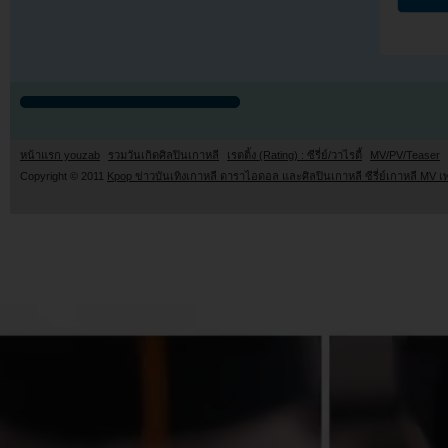
หน้าแรก youzab
รวมวันเกิดศิลปินเกาหลี
เรตติ้ง (Rating) : ซีรี่ย์/วาไรตี้
MV/PV/Teaser
Copyright © 2011
Kpop ข่าวบันเทิงเกาหลี ดาราไอดอล และศิลปินเกาหลี ซีรี่ย์เกาหลี MV เ