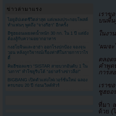
ข่าวล่ามาแรง
เราขอ
บนพื้น
ไอยูอัปเดตชีวิตล่าสุด แต่เพลงประกอบโพสต์
ทำแฟนๆ พูดถึง “จางกีฮา” อีกครั้ง
ในงานแ
อีซูฮยอนเผยลดน้ำหนัก 30 กก. ใน 1 ปี แต่ยัง
ต้องสู้กับความอยากอาหาร
‘ผมจะไ
กงฮโยจินและฮาฮ่า ออกโรงปกป้อง จองจุน
วอน หลังถูกวิจารณ์เรื่องท่าทีในรายการวาไร
ตี้
ตลอดหน
คำพูด
คิมฮีชอลแซว “SISTAR สายบวกอันดับ 1 ใน
การสอบ
วงการ” ทำโซยูรีบโต้ “อย่าสร้างข่าวลือ!”
BIGBANG เปิดตัวแท่งไฟเวอร์ชั่นใหม่ ฉลอง
เราขอข
ครบรอบ 20 ปี ก่อนเวิลด์ทัวร์
ซูฮยอ
ที่มา
ด้วย (