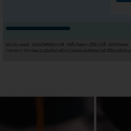
หน้าแรก youzab
รวมวันเกิดศิลปินเกาหลี
เรตติ้ง (Rating) : ซีรี่ย์/วาไรตี้
MV/PV/Teaser
Copyright © 2011
Kpop ข่าวบันเทิงเกาหลี ดาราไอดอล และศิลปินเกาหลี ซีรี่ย์เกาหลี MV เ