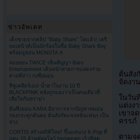
ข่าวอัพเดท
เด็กชายจากคลิป “Baby Shark” โตแล้ว! เตรี
ยมเดบิวต์เป็นนักร้องในชื่อ Baby Shark Boy
พร้อมจูฮอน MONSTA X
จองยอน TWICE เซ็นสัญญา Baro
Entertainment เดินหน้าสายการแสดงร่วม
ต้นสัง
ค่ายพี่สาว กงซึงยอน
จัดงาน
จีซูเคลียร์เอง! น้ำตาในงาน 10 ปี
BLACKPINK หลังถูกมองว่าเป็นคนเดียวที่
ในวัน
เสียใจกับดราม่า
แต่งง
ฮันซึงยอน KARA มีอาการจากปัญหาหมอน
เขาจด
รองกระดูกต้นคอ ต้นสังกัดแจงหลังแฟนๆ เป็น
ครรภ์
ห่วง
CORTIS สร้างสถิติใหม่! ขึ้นแท่นวง K-Pop ที่
ตามจด
แตะ 15 ล้านฟอลโลว์ Instagram เร็วที่สุด