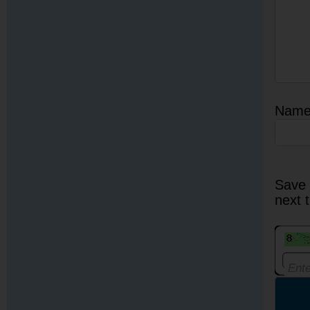
Nam
Save 
next 