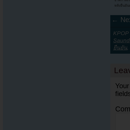
ชาติกำลัง
หลังยืนยัน
← Nex
KPOP Y
Saund
ยืนยัน
,
Lea
Your
fiel
Com