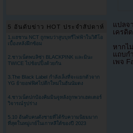
แปลจ
5 อันดับข่าว HOT ประจำสัปดาห์
เครดิต
1.แฮชาน NCT ถูกพบว่าสูบบุหรี่ไฟฟ้าในวิดีโอ
เบื้องหลังฝึกซ้อม
หากไม
แถบกำล
2.ชาวเน็ตพบลิซ่า BLACKPINK และมินะ
เพจ F
TWICE ไปช้อปปิ้งด้วยกัน
3.The Black Label กำลังเล็งที่จะแยกตัวจาก
YG ย้ายอฟฟิศไปตึกใหม่ในฮันนัมดง
4.ชาวเน็ตปกป้องคิมมินจูหลังถูกพวกเฮดเตอร์
วิจารณ์รูปร่าง
5.10 อันดับคนดังชายที่ได้รับความนิยมมาก
ที่สุดในหมู่เกย์ในเกาหลีใต้ของปี 2023