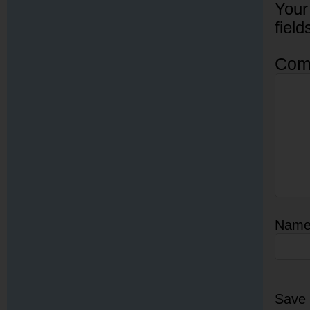
Your
fiel
Com
Nam
Save 