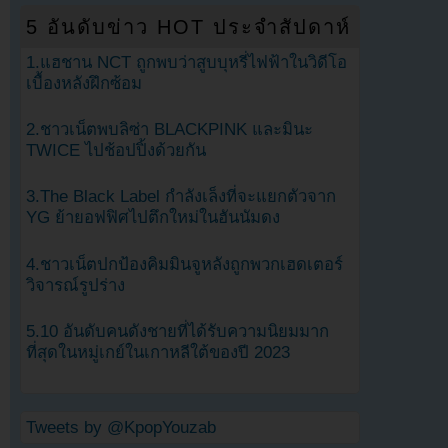
5 อันดับข่าว HOT ประจำสัปดาห์
1.แฮชาน NCT ถูกพบว่าสูบบุหรี่ไฟฟ้าในวิดีโอ
เบื้องหลังฝึกซ้อม
2.ชาวเน็ตพบลิซ่า BLACKPINK และมินะ
TWICE ไปช้อปปิ้งด้วยกัน
3.The Black Label กำลังเล็งที่จะแยกตัวจาก
YG ย้ายอฟฟิศไปตึกใหม่ในฮันนัมดง
4.ชาวเน็ตปกป้องคิมมินจูหลังถูกพวกเฮดเตอร์
วิจารณ์รูปร่าง
5.10 อันดับคนดังชายที่ได้รับความนิยมมาก
ที่สุดในหมู่เกย์ในเกาหลีใต้ของปี 2023
Tweets by @KpopYouzab