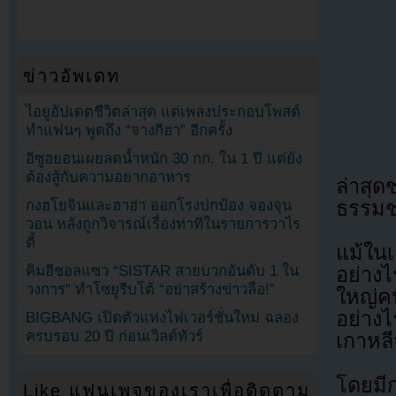
ข่าวอัพเดท
ไอยูอัปเดตชีวิตล่าสุด แต่เพลงประกอบโพสต์
ทำแฟนๆ พูดถึง “จางกีฮา” อีกครั้ง
อีซูฮยอนเผยลดน้ำหนัก 30 กก. ใน 1 ปี แต่ยัง
ต้องสู้กับความอยากอาหาร
ล่าสุด
ธรรมชา
กงฮโยจินและฮาฮ่า ออกโรงปกป้อง จองจุน
วอน หลังถูกวิจารณ์เรื่องท่าทีในรายการวาไร
ตี้
แม้ใน
คิมฮีชอลแซว “SISTAR สายบวกอันดับ 1 ใน
อย่าง
วงการ” ทำโซยูรีบโต้ “อย่าสร้างข่าวลือ!”
ใหญ่คน
อย่าง
BIGBANG เปิดตัวแท่งไฟเวอร์ชั่นใหม่ ฉลอง
ครบรอบ 20 ปี ก่อนเวิลด์ทัวร์
เกาหลี
โดยมี
Like แฟนเพจของเราเพื่อติดตาม