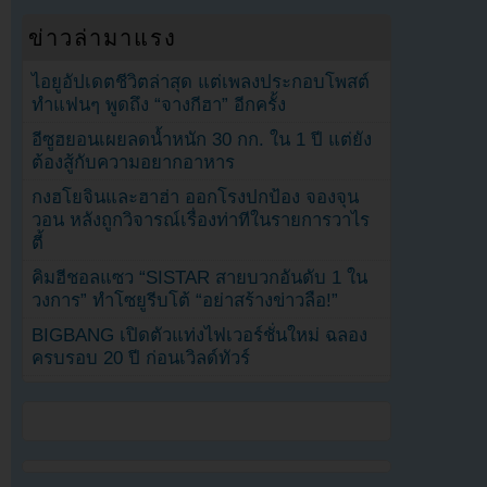
ข่าวล่ามาแรง
ไอยูอัปเดตชีวิตล่าสุด แต่เพลงประกอบโพสต์
ทำแฟนๆ พูดถึง “จางกีฮา” อีกครั้ง
อีซูฮยอนเผยลดน้ำหนัก 30 กก. ใน 1 ปี แต่ยัง
ต้องสู้กับความอยากอาหาร
กงฮโยจินและฮาฮ่า ออกโรงปกป้อง จองจุน
วอน หลังถูกวิจารณ์เรื่องท่าทีในรายการวาไร
ตี้
คิมฮีชอลแซว “SISTAR สายบวกอันดับ 1 ใน
วงการ” ทำโซยูรีบโต้ “อย่าสร้างข่าวลือ!”
BIGBANG เปิดตัวแท่งไฟเวอร์ชั่นใหม่ ฉลอง
ครบรอบ 20 ปี ก่อนเวิลด์ทัวร์