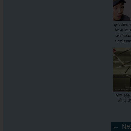
ยูแจซอก, ก
ติด 40 อัน
ทรงอิทธิพล
ของนิตยสา
คริส (อู๋อี
เพื่อนไม่
← Nex