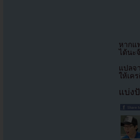
หากแฟ
ได้นะจ
แปลจา
ให้เคร
แบ่งปั