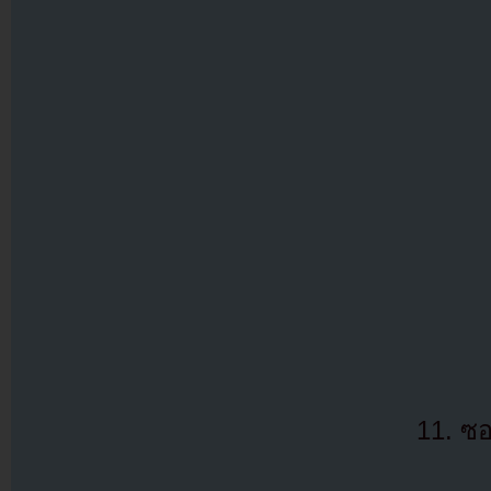
11. ซ