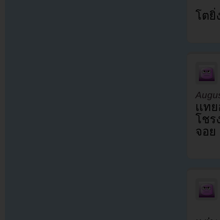
โตยิ
Augus
เเท
โชร
จอย