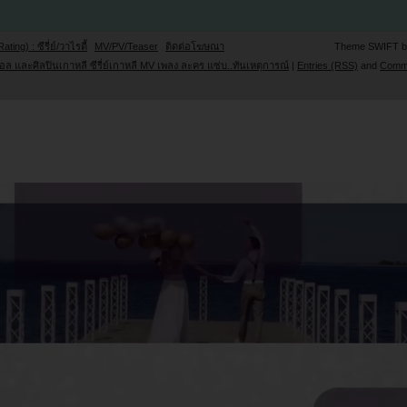
Rating) : ซีรี่ย์/วาไรตี้
MV/PV/Teaser
ติดต่อโฆษณา
Theme SWIFT 
ล และศิลปินเกาหลี ซีรี่ย์เกาหลี MV เพลง ละคร แซ่บ..ทันเหตุการณ์
|
Entries (RSS)
and
Comm