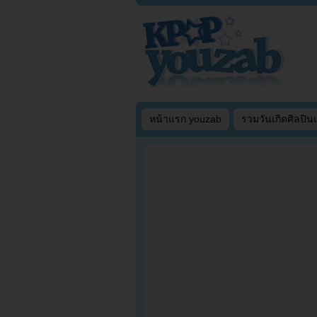
หน้าแรก youzab
รวมวันเกิดศิลปิน