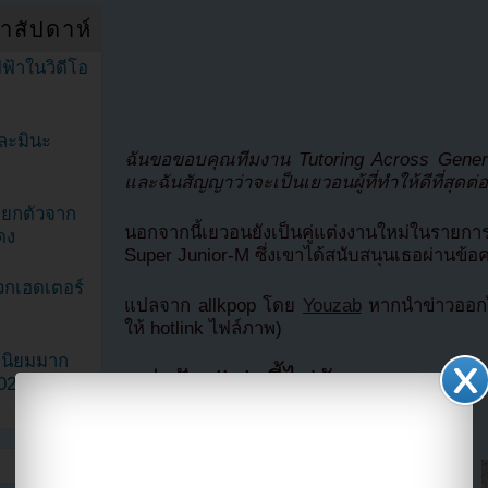
ำสัปดาห์
ฟ้าในวิดีโอ
ละมินะ
ฉันขอขอบคุณทีมงาน Tutoring Across Generati
และฉันสัญญาว่าจะเป็นเยวอนผู้ที่ทำให้ดีที่สุดต่
ะแยกตัวจาก
นอกจากนี้เยวอนยังเป็นคู่แต่งงานใหม่ในราย
ดง
Super Junior-M ซึ่งเขาได้สนับสนุนเธอผ่านข้อค
วกเฮดเตอร์
แปลจาก allkpop โดย
Youzab
หากนำข่าวออกไ
ให้ hotlink ไฟล์ภาพ)
ามนิยมมาก
แบ่งปัน link นี้ไปยัง
2023