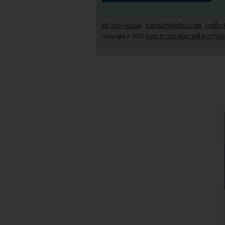
หน้าแรก youzab
รวมวันเกิดศิลปินเกาหลี
เรตติ้ง (
Copyright © 2011
Kpop ข่าวบันเทิงเกาหลี ดาราไอดอ