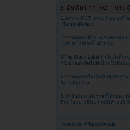
5 อันดับข่าว HOT ประจ
1.แฮชาน NCT ถูกพบว่าสูบบุหรี่ไฟ
เบื้องหลังฝึกซ้อม
2.ชาวเน็ตพบลิซ่า BLACKPINK แ
TWICE ไปช้อปปิ้งด้วยกัน
3.The Black Label กำลังเล็งที่จ
YG ย้ายอฟฟิศไปตึกใหม่ในฮันนัม
4.ชาวเน็ตปกป้องคิมมินจูหลังถูกพ
วิจารณ์รูปร่าง
5.10 อันดับคนดังชายที่ได้รับคว
ที่สุดในหมู่เกย์ในเกาหลีใต้ของปี 
Tweets by @KpopYouzab