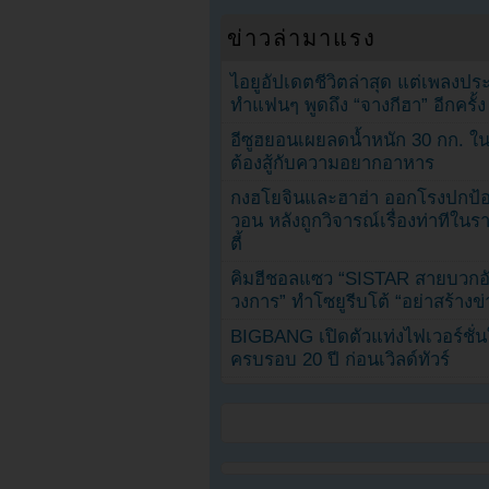
ข่าวล่ามาแรง
ไอยูอัปเดตชีวิตล่าสุด แต่เพลงป
ทำแฟนๆ พูดถึง “จางกีฮา” อีกครั้ง
อีซูฮยอนเผยลดน้ำหนัก 30 กก. ใน 
ต้องสู้กับความอยากอาหาร
กงฮโยจินและฮาฮ่า ออกโรงปกป้อ
วอน หลังถูกวิจารณ์เรื่องท่าทีใน
ตี้
คิมฮีชอลแซว “SISTAR สายบวกอั
วงการ” ทำโซยูรีบโต้ “อย่าสร้างข่
BIGBANG เปิดตัวแท่งไฟเวอร์ชั่
ครบรอบ 20 ปี ก่อนเวิลด์ทัวร์