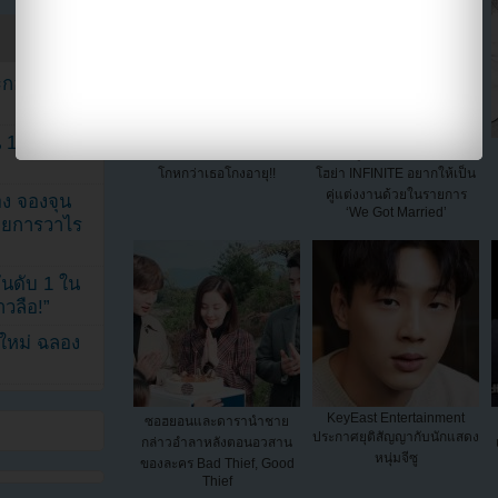
ระกอบโพสต์
1 ปี แต่ยัง
ลีดาเฮเคลียร์ข่าวลือเรื่อง
ใครคือผู้ที่โซยอน T-ARA และ
โกหกว่าเธอโกงอายุ!!
โฮย่า INFINITE อยากให้เป็น
คู่แต่งงานด้วยในรายการ
ง จองจุน
‘We Got Married’
รายการวาไร
นดับ 1 ใน
าวลือ!”
นใหม่ ฉลอง
KeyEast Entertainment
ซอฮยอนและดารานำชาย
ประกาศยุติสัญญากับนักแสดง
กล่าวอำลาหลังตอนอวสาน
หนุ่มจีซู
ของละคร Bad Thief, Good
Thief