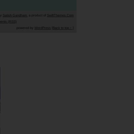
by
Satish Gandham
, a product of
SwiftThemes.Com
ents (RSS)
powered by
WordPress
[Back to top ↑ ]