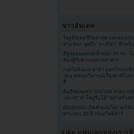
ข่าวอัพเดท
ไอยูอัปเดตชีวิตล่าสุด แต่เพลงป
ทำแฟนๆ พูดถึง “จางกีฮา” อีกครั้ง
อีซูฮยอนเผยลดน้ำหนัก 30 กก. ใน 
ต้องสู้กับความอยากอาหาร
กงฮโยจินและฮาฮ่า ออกโรงปกป้อ
วอน หลังถูกวิจารณ์เรื่องท่าทีใน
ตี้
คิมฮีชอลแซว “SISTAR สายบวกอั
วงการ” ทำโซยูรีบโต้ “อย่าสร้างข่
BIGBANG เปิดตัวแท่งไฟเวอร์ชั่
ครบรอบ 20 ปี ก่อนเวิลด์ทัวร์
Like แฟนเพจของเราเพื