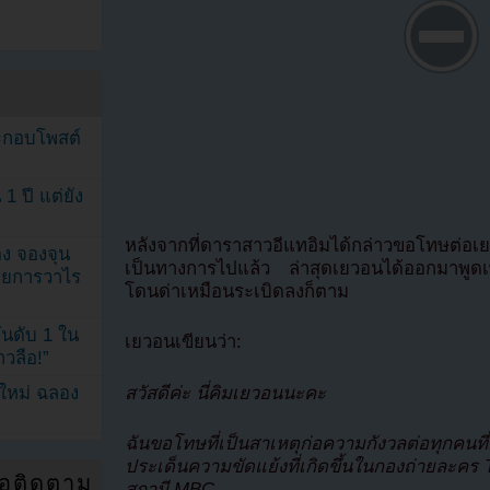
ระกอบโพสต์
1 ปี แต่ยัง
หลังจากที่ดาราสาวอีแทอิมได้กล่าวขอโทษต่อเ
ง จองจุน
เป็นทางการไปแล้ว ล่าสุดเยวอนได้ออกมาพูดเพื่
รายการวาไร
โดนด่าเหมือนระเบิดลงก็ตาม
นดับ 1 ใน
เยวอนเขียนว่า:
าวลือ!”
สวัสดีค่ะ นี่คิมเยวอนนะคะ
นใหม่ ฉลอง
ฉันขอโทษที่เป็นสาเหตุก่อความกังวลต่อทุกคนที
ประเด็นความขัดแย้งที่เกิดขึ้นในกองถ่ายละคร
่อติดตาม
สถานี MBC