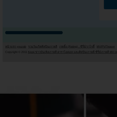
หน้าแรก youzab
รวมวันเกิดศิลปินเกาหลี
เรตติ้ง (Rating) : ซีรี่ย์/วาไรตี้
MV/PV/Teaser
Copyright © 2011
Kpop ข่าวบันเทิงเกาหลี ดาราไอดอล และศิลปินเกาหลี ซีรี่ย์เกาหลี MV เ