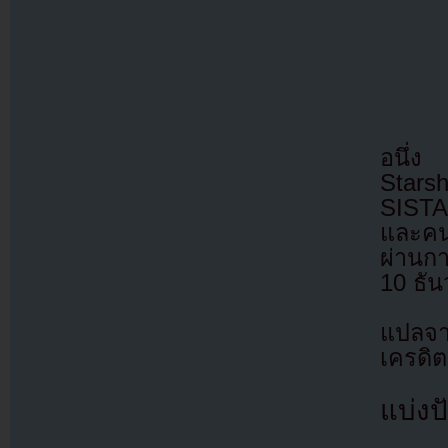
อนึ่ง
Stars
SISTAR
และคนอ
ผ่านก
10 ธั
แปลจ
เครดิต
แบ่งปั