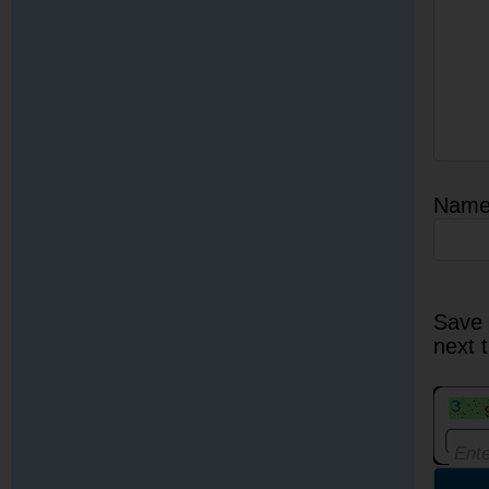
Nam
Save 
next 