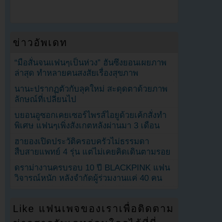
ข่าวอัพเดท
“มือสั่นจนแฟนๆเป็นห่วง” ฮันซึงยอนเผยภาพ
ล่าสุด ทำหลายคนสงสัยเรื่องสุขภาพ
นานะปรากฏตัวกับลุคใหม่ สะดุดตาด้วยภาพ
ลักษณ์ที่เปลี่ยนไป
บยอนอูซอกเคยเซอร์ไพรส์ไอยูด้วยเค้กสั่งทำ
พิเศษ แฟนๆเพิ่งสังเกตหลังผ่านมา 3 เดือน
ฮายองเปิดประวัติครอบครัวไม่ธรรมดา
สืบสายแพทย์ 4 รุ่น แต่ไม่เคยคิดเดินตามรอย
ดราม่างานครบรอบ 10 ปี BLACKPINK แฟน
วิจารณ์หนัก หลังจำกัดผู้ร่วมงานแค่ 40 คน
Like แฟนเพจของเราเพื่อติดตาม