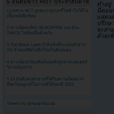
5 อันดับข่าว HOT ประจำสัปดาห์
ทำอยู่
นี่ตอน
1.แฮชาน NCT ถูกพบว่าสูบบุหรี่ไฟฟ้าในวิดีโอ
เบื้องหลังฝึกซ้อม
แสดงค
ปรึกษา
2.ชาวเน็ตพบลิซ่า BLACKPINK และมินะ
จะสามา
TWICE ไปช้อปปิ้งด้วยกัน
ด้วยเซ
3.The Black Label กำลังเล็งที่จะแยกตัวจาก
YG ย้ายอฟฟิศไปตึกใหม่ในฮันนัมดง
4.ชาวเน็ตปกป้องคิมมินจูหลังถูกพวกเฮดเตอร์
วิจารณ์รูปร่าง
5.10 อันดับคนดังชายที่ได้รับความนิยมมาก
ที่สุดในหมู่เกย์ในเกาหลีใต้ของปี 2023
Tweets by @KpopYouzab