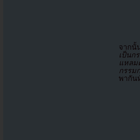
จากนั้
เป็นก
แหลม
กรรมกา
พากันห