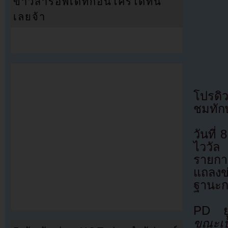
ข่าวสารอัพเดทก่อนใครได้ที่นี่
เลยจ้า
โปรดิ
ชมทัก
วันที่
ไววัล
รายกา
แถลงข
ฐานะก
PD ยู
ขณะเป็