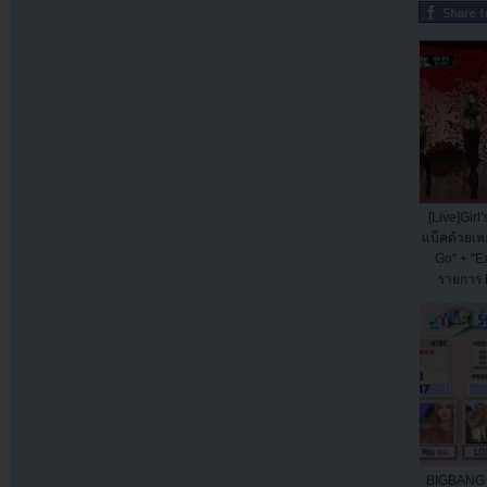
[Live]Girl
แบ็คด้วยเพ
Go" + "E
รายการ
BIGBANG ไ