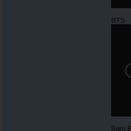
BTS
Bam B