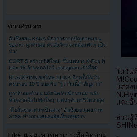
ข่าวอัพเดท
ฮันซึงยอน KARA มีอาการจากปัญหาหมอน
รองกระดูกต้นคอ ต้นสังกัดแจงหลังแฟนๆ เป็น
ห่วง
CORTIS สร้างสถิติใหม่! ขึ้นแท่นวง K-Pop ที่
แตะ 15 ล้านฟอลโลว์ Instagram เร็วที่สุด
ในวัน
BLACKPINK ขอโทษ BLINK อีกครั้งในวัน
M!Cou
ครบรอบ 10 ปี ยอมรับ “รู้ว่าวันนี้สำคัญมาก”
แสดง
N.Fly
ยูอาอินเผยโมเมนต์สนิทกับเพื่อนหนุ่ม หลัง
หายจากสื่อไปพักใหญ่ แฟนๆจับตาชีวิตล่าสุด
และอื่
“มือสั่นจนแฟนๆเป็นห่วง” ฮันซึงยอนเผยภาพ
ส่วนผู
ล่าสุด ทำหลายคนสงสัยเรื่องสุขภาพ
SHINee
Like แฟนเพจของเราเพื่อติดตาม