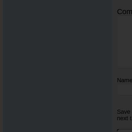
Com
Nam
Save 
next 