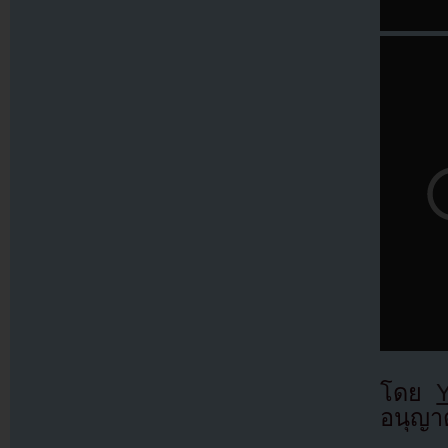
โดย
อนุญาต