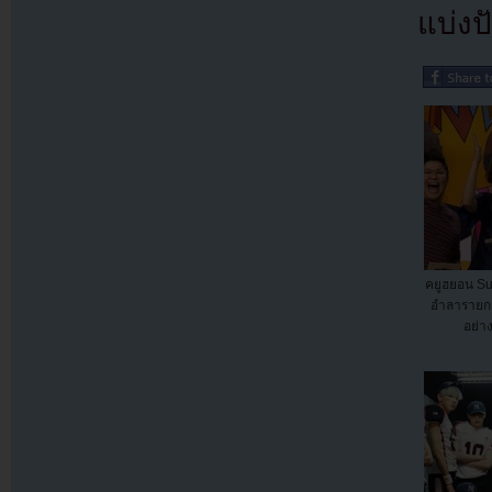
แบ่งปั
คยูฮยอน Su
อำลารายก
อย่า