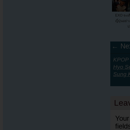
EXO จะเด
ญี่ปุ่นอย
ป
← Nex
KPOP Y
Hyo S
Sung 
Lea
Your
fiel