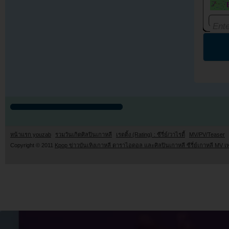
หน้าแรก youzab
รวมวันเกิดศิลปินเกาหลี
เรตติ้ง (Rating) : ซีรี่ย์/วาไรตี้
MV/PV/Teaser
Copyright © 2011
Kpop ข่าวบันเทิงเกาหลี ดาราไอดอล และศิลปินเกาหลี ซีรี่ย์เกาหลี MV เ