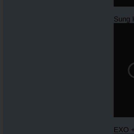
Sung 
EXO +