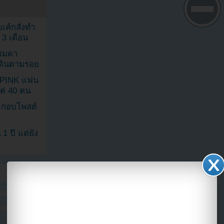
เค้กสั่งทำ
 3 เดือน
รรมดา
ดเดินตามรอย
KPINK แฟน
แค่ 40 คน
ระกอบโพสต์
1 ปี แต่ยัง