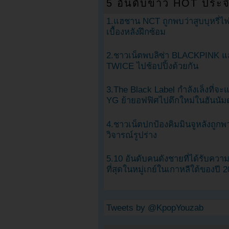
5 อันดับข่าว HOT ประจ
1.แฮชาน NCT ถูกพบว่าสูบบุหรี่ไฟ
เบื้องหลังฝึกซ้อม
2.ชาวเน็ตพบลิซ่า BLACKPINK แ
TWICE ไปช้อปปิ้งด้วยกัน
3.The Black Label กำลังเล็งที่จ
YG ย้ายอฟฟิศไปตึกใหม่ในฮันนัม
4.ชาวเน็ตปกป้องคิมมินจูหลังถูกพ
วิจารณ์รูปร่าง
5.10 อันดับคนดังชายที่ได้รับคว
ที่สุดในหมู่เกย์ในเกาหลีใต้ของปี 
Tweets by @KpopYouzab