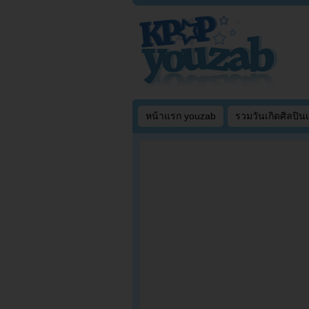
หน้าแรก youzab
รวมวันเกิดศิลปิน