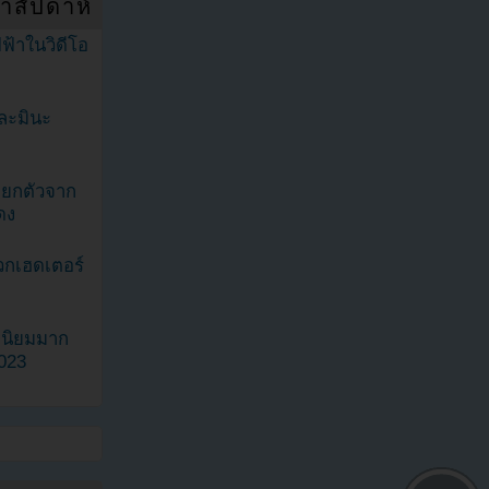
ำสัปดาห์
ฟ้าในวิดีโอ
ละมินะ
ะแยกตัวจาก
ดง
วกเฮดเตอร์
ามนิยมมาก
2023