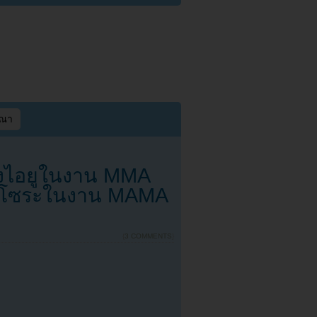
ษณา
องไอยูในงาน MMA
คังโซระในงาน MAMA
{
3 COMMENTS
}