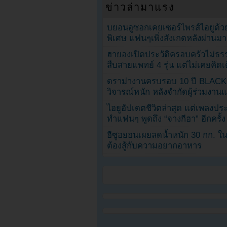
ข่าวล่ามาแรง
บยอนอูซอกเคยเซอร์ไพรส์ไอยูด้วย
พิเศษ แฟนๆเพิ่งสังเกตหลังผ่านมา
ฮายองเปิดประวัติครอบครัวไม่ธ
สืบสายแพทย์ 4 รุ่น แต่ไม่เคยคิ
ดราม่างานครบรอบ 10 ปี BLAC
วิจารณ์หนัก หลังจำกัดผู้ร่วมงาน
ไอยูอัปเดตชีวิตล่าสุด แต่เพลงป
ทำแฟนๆ พูดถึง “จางกีฮา” อีกครั้ง
อีซูฮยอนเผยลดน้ำหนัก 30 กก. ใน 
ต้องสู้กับความอยากอาหาร