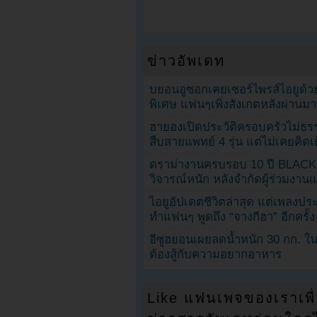
ข่าวอัพเดท
บยอนอูซอกเคยเซอร์ไพรส์ไอยูด้วย
พิเศษ แฟนๆเพิ่งสังเกตหลังผ่านมา
ฮายองเปิดประวัติครอบครัวไม่ธ
สืบสายแพทย์ 4 รุ่น แต่ไม่เคยคิ
ดราม่างานครบรอบ 10 ปี BLAC
วิจารณ์หนัก หลังจำกัดผู้ร่วมงาน
ไอยูอัปเดตชีวิตล่าสุด แต่เพลงป
ทำแฟนๆ พูดถึง “จางกีฮา” อีกครั้ง
อีซูฮยอนเผยลดน้ำหนัก 30 กก. ใน 
ต้องสู้กับความอยากอาหาร
Like แฟนเพจของเราเพื