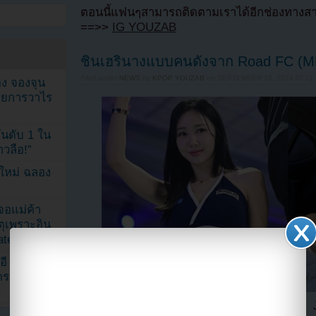
ตอนนี้แฟนๆสามารถติดตามเราได้อีกช่องทางสา
==>>
IG YOUZAB
ชินเฮรินางแบบคนดังจาก Road FC (MMA)
Filed under
NEWS
by
KPOP YOUZAB
on
SEPTEMBER 15, 2024 AT 11:
ง จองจุน
รายการวาไร
นดับ 1 ใน
าวลือ!”
นใหม่ ฉลอง
เจอแม่ค้า
ตุเพราะอิน
ated
อี
ดราม่า
ชินเฮริ (Shin Haeri หรือชื่อจริง Shin H