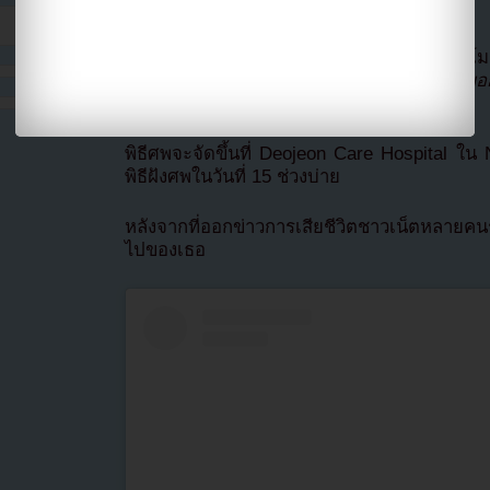
(MMA) เสียชีวิตด้วยวัย 32 ปี
ในวันที่ 14 กันยายน 2024 ตามเวลาท้องถิ่น โมเ
เศร้าผ่านโซเชียลว่า
“โปรดร่วมไว้อาลัยและขอกำล
ต้องรู้สึกโดดเดี่ยวบนเส้นทางสุดท้ายของเธอ”
พิธีศพจะจัดขึ้นที่ Deojeon Care Hospital ใ
พิธีฝังศพในวันที่ 15 ช่วงบ่าย
หลังจากที่ออกข่าวการเสียชีวิตชาวเน็ตหลาย
ไปของเธอ