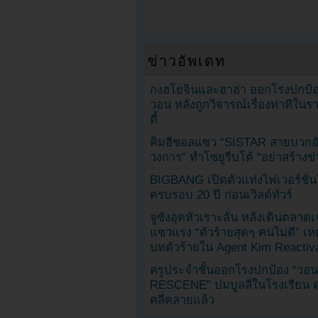
ข่าวอัพเดท
กงฮโยจินและฮาฮ่า ออกโรงปกป้อ
วอน หลังถูกวิจารณ์เรื่องท่าทีใน
ตี้
คิมฮีชอลแซว “SISTAR สายบวกอั
วงการ” ทำโซยูรีบโต้ “อย่าสร้างข่
BIGBANG เปิดตัวแท่งไฟเวอร์ชั่
ครบรอบ 20 ปี ก่อนเวิลด์ทัวร์
จูซังอุคหัวเราะลั่น หลังเดินตลาด
แซวแรง “ตัวร้ายสุดๆ คนไม่ดี” เห
บทตัวร้ายใน Agent Kim Reactiv
ครูประจำชั้นออกโรงปกป้อง “วอน
RESCENE” ปมบูลลี่ในโรงเรียน 
คลี่คลายแล้ว