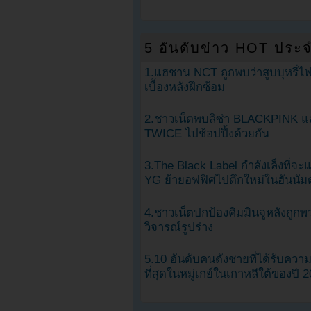
5 อันดับข่าว HOT ประจ
1.แฮชาน NCT ถูกพบว่าสูบบุหรี่ไฟ
เบื้องหลังฝึกซ้อม
2.ชาวเน็ตพบลิซ่า BLACKPINK แ
TWICE ไปช้อปปิ้งด้วยกัน
3.The Black Label กำลังเล็งที่จ
YG ย้ายอฟฟิศไปตึกใหม่ในฮันนัม
4.ชาวเน็ตปกป้องคิมมินจูหลังถูกพ
วิจารณ์รูปร่าง
5.10 อันดับคนดังชายที่ได้รับคว
ที่สุดในหมู่เกย์ในเกาหลีใต้ของปี 