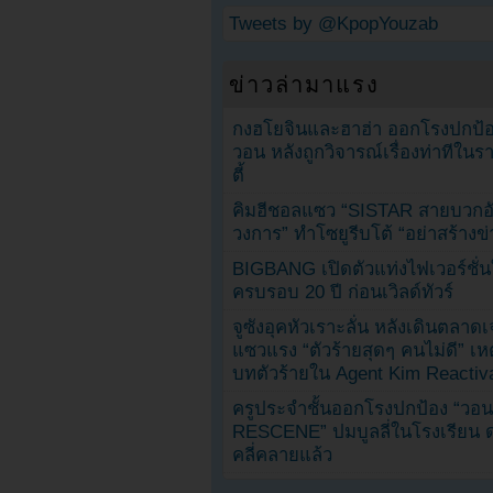
Tweets by @KpopYouzab
ข่าวล่ามาแรง
กงฮโยจินและฮาฮ่า ออกโรงปกป้อ
วอน หลังถูกวิจารณ์เรื่องท่าทีใน
ตี้
คิมฮีชอลแซว “SISTAR สายบวกอั
วงการ” ทำโซยูรีบโต้ “อย่าสร้างข่
BIGBANG เปิดตัวแท่งไฟเวอร์ชั่
ครบรอบ 20 ปี ก่อนเวิลด์ทัวร์
จูซังอุคหัวเราะลั่น หลังเดินตลาด
แซวแรง “ตัวร้ายสุดๆ คนไม่ดี” เห
บทตัวร้ายใน Agent Kim Reactiv
ครูประจำชั้นออกโรงปกป้อง “วอน
RESCENE” ปมบูลลี่ในโรงเรียน 
คลี่คลายแล้ว