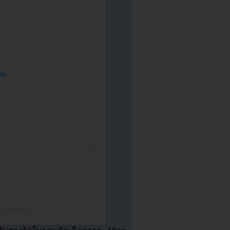
am
in_haeri_)