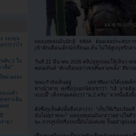
ง จองจุน
มยองฮยอนมันนักสู้ MMA ต้องเจอประสบการณ์ท
รายการวาไร
เข้าตักเตือนเด็กนักเรียนม.ต้น ไม่ให้สูบบุหรี่ก
นดับ 1 ใน
วันที่ 21 มีนาคม 2026 คลิปยูทูปเผยให้เห็นว่
าวลือ!”
คอนเท้นต์ “ดักเตือนเยาวชนที่พลาดพลั้ง” ที่ย่า
นใหม่ ฉลอง
ขณะกำลังเดินอยู่ เหล่าทีมงานได้เจอเด็กนัก
ทางม้าลาย คุงซึงกูบอกน้องเขาว่า “เฮ้ นายยังเรี
เจอแม่ค้า
แบบนี้” เด็กหนุ่มตอบว่า “ม.2 ครับ” จากนั้นจึงทิ้ง
ตุเพราะอิน
ated
คังซึงกูเห็นดังนั้นจึงกล่าวว่า “เก็บให้เรียบร้อ
มันไม่สุภาพนะ” มยองฮยอนมันกล่าวอย่างใจดีว่า “
อี
นะ การสูบบิหรี่แบบนี้มันไม่เท่เลย งั้นอย่าสูบเถ
ดราม่า
เรื่องดูเหมือนจะเป็นการตักเตือนด้วยความห่