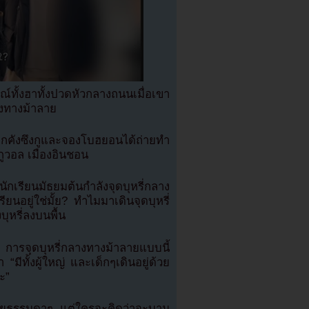
ั้งฮาทั้งปวดหัวกลางถนนเมื่อเขา
ลางทางม้าลาย
าตลกคังซึงกูและจองโบฮยอนได้ถ่ายทำ
นกูวอล เมืองอินชอน
เรียนมัธยมต้นกำลังจุดบุหรี่กลาง
ยนอยู่ใช่มั้ย? ทำไมมาเดินจุดบุหรี่
บุหรี่ลงบนพื้น
ยสิ การจุดบุหรี่กลางทางม้าลายแบบนี้
มีทั้งผู้ใหญ่ และเด็กๆเดินอยู่ด้วย
อะ”
วงใยธรรมดาๆ แต่ใครจะคิดว่าจะบาน