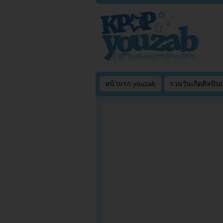
หน้าแรก youzab
รวมวันเกิดศิลปิน