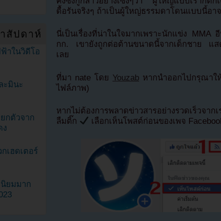
คังซึงกูกล่าวอย่างเซ็งๆว่า “ผู้ใหญ่แบบเราก็ตักเ
ดื้อรันจริงๆ ถ้าเป็นผู้ใหญ่ธรรมดาโดนแบบนี้อาจ
ำสัปดาห์
นี่เป็นเรื่องที่น่าในใจมากเพราะนักแข่ง MMA 
กก. เขายังถูกต่อต้านขนาดนี้จากเด็กชาย แสดงใ
ฟ้าในวิดีโอ
เลย
ที่มา nate โดย
Youzab
หากนำออกไปกรุณาให้เค
ละมินะ
ไฟล์ภาพ)
หากไม่ต้องการพลาดข่าวสารอย่างรวดเร็วจาก
ะแยกตัวจาก
ลืมติ๊ก
เลือกเห็นโพสต์ก่อนของเพจ Facebo
ดง
วกเฮดเตอร์
ามนิยมมาก
2023