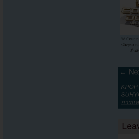
"M!Count
รอื่นๆจะยก
เป็นส
← Nex
KPOP Y
SUHY
การแส
Lea