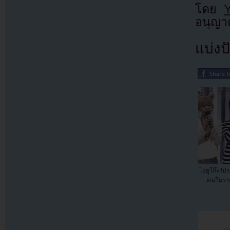
โดย
อนุญาต
แบ่งปั
ไอยูโก๊ะ!!ป
คนในรา