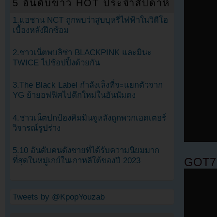
5 อันดับข่าว HOT ประจำสัปดาห์
1.แฮชาน NCT ถูกพบว่าสูบบุหรี่ไฟฟ้าในวิดีโอ
เบื้องหลังฝึกซ้อม
2.ชาวเน็ตพบลิซ่า BLACKPINK และมินะ
TWICE ไปช้อปปิ้งด้วยกัน
3.The Black Label กำลังเล็งที่จะแยกตัวจาก
YG ย้ายอฟฟิศไปตึกใหม่ในฮันนัมดง
4.ชาวเน็ตปกป้องคิมมินจูหลังถูกพวกเฮดเตอร์
วิจารณ์รูปร่าง
5.10 อันดับคนดังชายที่ได้รับความนิยมมาก
ที่สุดในหมู่เกย์ในเกาหลีใต้ของปี 2023
GOT7 
Tweets by @KpopYouzab