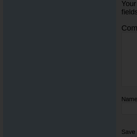
Your
fiel
Com
Nam
Save 