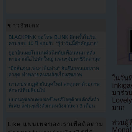
ข่าวอัพเดท
BLACKPINK ขอโทษ BLINK อีกครั้งในวัน
ครบรอบ 10 ปี ยอมรับ “รู้ว่าวันนี้สำคัญมาก”
ยูอาอินเผยโมเมนต์สนิทกับเพื่อนหนุ่ม หลัง
หายจากสื่อไปพักใหญ่ แฟนๆจับตาชีวิตล่าสุด
“มือสั่นจนแฟนๆเป็นห่วง” ฮันซึงยอนเผยภาพ
ล่าสุด ทำหลายคนสงสัยเรื่องสุขภาพ
ในวัน
นานะปรากฏตัวกับลุคใหม่ สะดุดตาด้วยภาพ
Inkig
ลักษณ์ที่เปลี่ยนไป
มาร่ว
Lovel
บยอนอูซอกเคยเซอร์ไพรส์ไอยูด้วยเค้กสั่งทำ
พิเศษ แฟนๆเพิ่งสังเกตหลังผ่านมา 3 เดือน
มาก
ส่วนผู
Like แฟนเพจของเราเพื่อติดตาม
Mong!