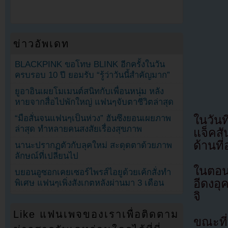
ข่าวอัพเดท
BLACKPINK ขอโทษ BLINK อีกครั้งในวัน
ครบรอบ 10 ปี ยอมรับ “รู้ว่าวันนี้สำคัญมาก”
ยูอาอินเผยโมเมนต์สนิทกับเพื่อนหนุ่ม หลัง
หายจากสื่อไปพักใหญ่ แฟนๆจับตาชีวิตล่าสุด
ในวัน
“มือสั่นจนแฟนๆเป็นห่วง” ฮันซึงยอนเผยภาพ
ล่าสุด ทำหลายคนสงสัยเรื่องสุขภาพ
แจ็คสั
ด้านที
นานะปรากฏตัวกับลุคใหม่ สะดุดตาด้วยภาพ
ลักษณ์ที่เปลี่ยนไป
ในตอนน
บยอนอูซอกเคยเซอร์ไพรส์ไอยูด้วยเค้กสั่งทำ
อีดงอ
พิเศษ แฟนๆเพิ่งสังเกตหลังผ่านมา 3 เดือน
จิ
Like แฟนเพจของเราเพื่อติดตาม
ขณะที่