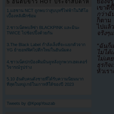
ยองจี
5 อันดับข่าว HOT ประจำสัปดาห์
เขาดีข
1.แฮชาน NCT ถูกพบว่าสูบบุหรี่ไฟฟ้าในวิดีโอ
กว่าฉั
เบื้องหลังฝึกซ้อม
ก็ตาม
ไปแล้ว
2.ชาวเน็ตพบลิซ่า BLACKPINK และมินะ
จริงๆแ
TWICE ไปช้อปปิ้งด้วยกัน
3.The Black Label กำลังเล็งที่จะแยกตัวจาก
“ฉันก็
YG ย้ายอฟฟิศไปตึกใหม่ในฮันนัมดง
ไม่ได้เต
ไม่เคย
4.ชาวเน็ตปกป้องคิมมินจูหลังถูกพวกเฮดเตอร์
ธุรกิจ
วิจารณ์รูปร่าง
หัวเร
5.10 อันดับคนดังชายที่ได้รับความนิยมมาก
ที่สุดในหมู่เกย์ในเกาหลีใต้ของปี 2023
Tweets by @KpopYouzab