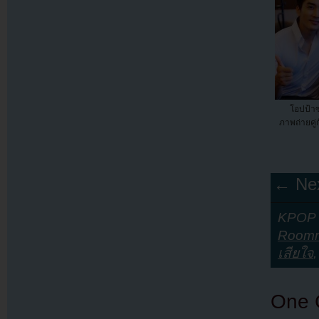
โอปป้า
ภาพถ่ายคู่
← Nex
KPOP Y
Room
เสียใจ
One 