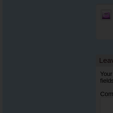
Lea
Your
fiel
Com