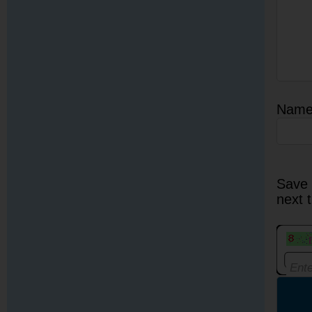
Nam
Save 
next 