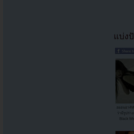
แบ่งปั
ฮยอนอา4Mi
ว่ามีรูปร่
Black Wid