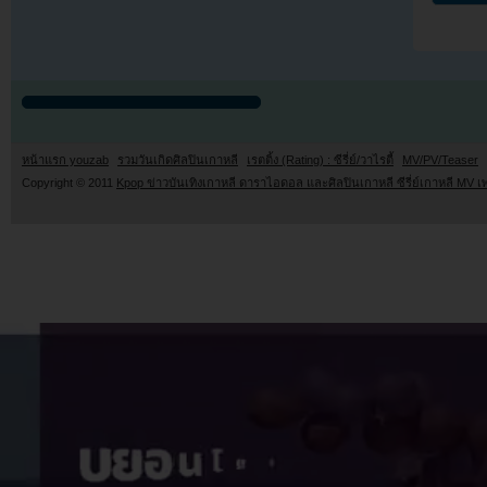
หน้าแรก youzab
รวมวันเกิดศิลปินเกาหลี
เรตติ้ง (Rating) : ซีรี่ย์/วาไรตี้
MV/PV/Teaser
Copyright © 2011
Kpop ข่าวบันเทิงเกาหลี ดาราไอดอล และศิลปินเกาหลี ซีรี่ย์เกาหลี MV เ