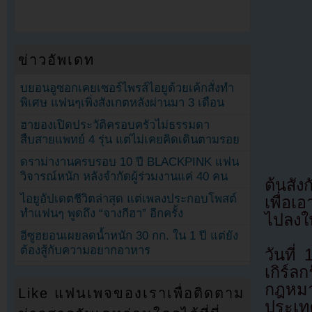
ข่าวอัพเดท
บยอนอูซอกเคยเซอร์ไพรส์ไอยูด้วยเค้กสั่งทำ
พิเศษ แฟนๆเพิ่งสังเกตหลังผ่านมา 3 เดือน
ฮายองเปิดประวัติครอบครัวไม่ธรรมดา
สืบสายแพทย์ 4 รุ่น แต่ไม่เคยคิดเดินตามรอย
ดราม่างานครบรอบ 10 ปี BLACKPINK แฟน
วิจารณ์หนัก หลังจำกัดผู้ร่วมงานแค่ 40 คน
ต้นสั
ไอยูอัปเดตชีวิตล่าสุด แต่เพลงประกอบโพสต์
เพื่อเ
ทำแฟนๆ พูดถึง “จางกีฮา” อีกครั้ง
ไปลงใน
อีซูฮยอนเผยลดน้ำหนัก 30 กก. ใน 1 ปี แต่ยัง
ต้องสู้กับความอยากอาหาร
วันที
เกิร์
กฎหมา
Like แฟนเพจของเราเพื่อติดตาม
ประเทศ