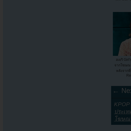
ฮเยริ Girl
จากโฆษณา
หลังจากท
Re
← Nex
KPOP Y
ประเท
โฆษณ