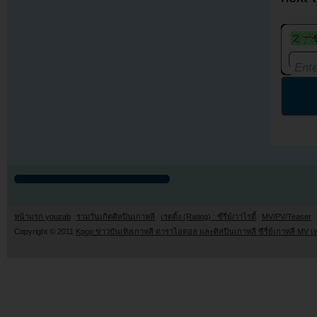
หน้าแรก youzab
รวมวันเกิดศิลปินเกาหลี
เรตติ้ง (Rating) : ซีรี่ย์/วาไรตี้
MV/PV/Teaser
Copyright © 2011
Kpop ข่าวบันเทิงเกาหลี ดาราไอดอล และศิลปินเกาหลี ซีรี่ย์เกาหลี MV เ