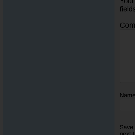
Your
fiel
Com
Nam
Save 
next 