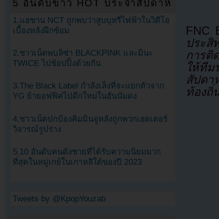
5 อันดับข่าว HOT ประจำสัปดาห์
1.แฮชาน NCT ถูกพบว่าสูบบุหรี่ไฟฟ้าในวิดีโอ
FNC En
เบื้องหลังฝึกซ้อม
ประสิ
2.ชาวเน็ตพบลิซ่า BLACKPINK และมินะ
การติด
TWICE ไปช้อปปิ้งด้วยกัน
ให้ที
สัปดา
3.The Black Label กำลังเล็งที่จะแยกตัวจาก
ท้องถิ
YG ย้ายอฟฟิศไปตึกใหม่ในฮันนัมดง
4.ชาวเน็ตปกป้องคิมมินจูหลังถูกพวกเฮดเตอร์
วิจารณ์รูปร่าง
5.10 อันดับคนดังชายที่ได้รับความนิยมมาก
ที่สุดในหมู่เกย์ในเกาหลีใต้ของปี 2023
Tweets by @KpopYouzab