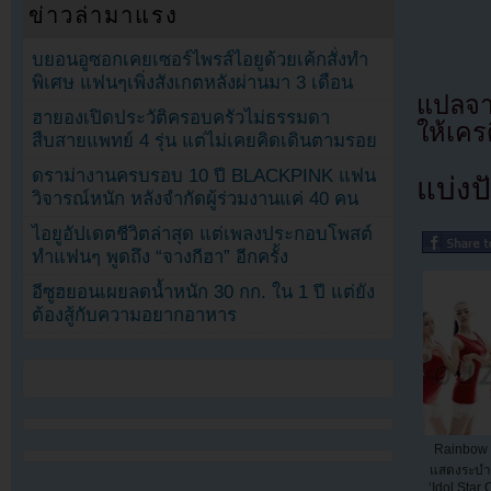
ข่าวล่ามาแรง
บยอนอูซอกเคยเซอร์ไพรส์ไอยูด้วยเค้กสั่งทำ
พิเศษ แฟนๆเพิ่งสังเกตหลังผ่านมา 3 เดือน
แปลจ
ฮายองเปิดประวัติครอบครัวไม่ธรรมดา
ให้เคร
สืบสายแพทย์ 4 รุ่น แต่ไม่เคยคิดเดินตามรอย
ดราม่างานครบรอบ 10 ปี BLACKPINK แฟน
แบ่งปั
วิจารณ์หนัก หลังจำกัดผู้ร่วมงานแค่ 40 คน
ไอยูอัปเดตชีวิตล่าสุด แต่เพลงประกอบโพสต์
ทำแฟนๆ พูดถึง “จางกีฮา” อีกครั้ง
อีซูฮยอนเผยลดน้ำหนัก 30 กก. ใน 1 ปี แต่ยัง
ต้องสู้กับความอยากอาหาร
Rainbow โ
แสดงระบำ
‘Idol Star