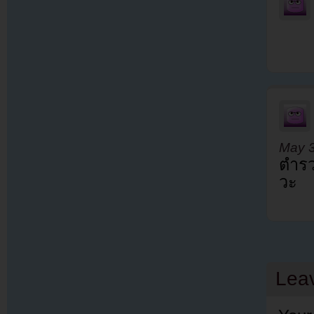
May 3
ตำรว
วะ
Lea