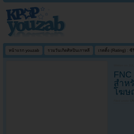
หน้าแรก youzab
รวมวันเกิดศิลปินเกาหลี
เรตติ้ง (Rating) : ซีรี
Written on
JUL
FNC 
สำหร
โฆษณ
Filed under
U