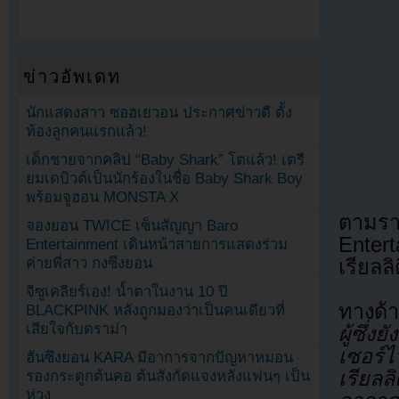
ข่าวอัพเดท
นักแสดงสาว ซอฮเยวอน ประกาศข่าวดี ตั้ง
ท้องลูกคนแรกแล้ว!
เด็กชายจากคลิป “Baby Shark” โตแล้ว! เตรี
ยมเดบิวต์เป็นนักร้องในชื่อ Baby Shark Boy
พร้อมจูฮอน MONSTA X
ตามรา
จองยอน TWICE เซ็นสัญญา Baro
Enter
Entertainment เดินหน้าสายการแสดงร่วม
ค่ายพี่สาว กงซึงยอน
เรียลลิ
จีซูเคลียร์เอง! น้ำตาในงาน 10 ปี
ทางด้า
BLACKPINK หลังถูกมองว่าเป็นคนเดียวที่
เสียใจกับดราม่า
ผู้ซึ่
เซอร์
ฮันซึงยอน KARA มีอาการจากปัญหาหมอน
เรียลล
รองกระดูกต้นคอ ต้นสังกัดแจงหลังแฟนๆ เป็น
ห่วง