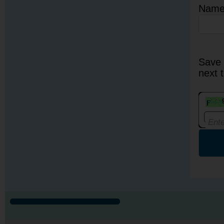
Nam
Save 
next 