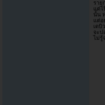
ราย
แต่โ
นั้น
แต่อ
เดบิ
จะปล
ไม่ร