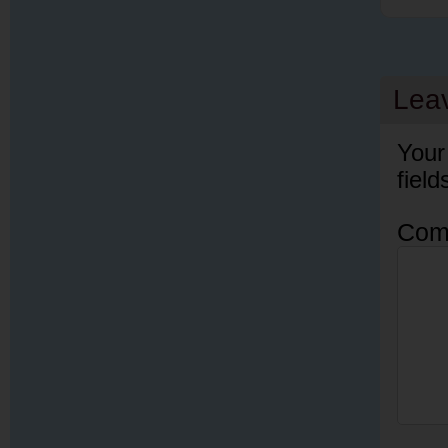
Lea
Your
fiel
Com