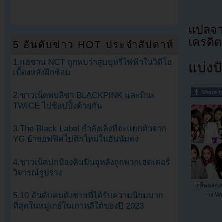
แปลจา
เครดิต
5 อันดับข่าว HOT ประจำสัปดาห์
1.แฮชาน NCT ถูกพบว่าสูบบุหรี่ไฟฟ้าในวิดีโอ
แบ่งปั
เบื้องหลังฝึกซ้อม
2.ชาวเน็ตพบลิซ่า BLACKPINK และมินะ
TWICE ไปช้อปปิ้งด้วยกัน
3.The Black Label กำลังเล็งที่จะแยกตัวจาก
YG ย้ายอฟฟิศไปตึกใหม่ในฮันนัมดง
4.ชาวเน็ตปกป้องคิมมินจูหลังถูกพวกเฮดเตอร์
วิจารณ์รูปร่าง
เยอึนฉลอง
5.10 อันดับคนดังชายที่ได้รับความนิยมมาก
วง Wo
ที่สุดในหมู่เกย์ในเกาหลีใต้ของปี 2023