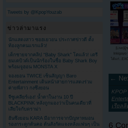
Tweets by @KpopYouzab
ข่าวล่ามาแรง
นักแสดงสาว ซอฮเยวอน ประกาศข่าวดี ตั้ง
ท้องลูกคนแรกแล้ว!
[Live]ผ
Inkigayo 
เด็กชายจากคลิป “Baby Shark” โตแล้ว! เตรี
ได้แก่...EX
ยมเดบิวต์เป็นนักร้องในชื่อ Baby Shark Boy
พร้อมจูฮอน MONSTA X
จองยอน TWICE เซ็นสัญญา Baro
← Nex
Entertainment เดินหน้าสายการแสดงร่วม
ค่ายพี่สาว กงซึงยอน
KPOP Y
จีซูเคลียร์เอง! น้ำตาในงาน 10 ปี
Entert
BLACKPINK หลังถูกมองว่าเป็นคนเดียวที่
เรียลลิต
เสียใจกับดราม่า
ฮันซึงยอน KARA มีอาการจากปัญหาหมอน
6 Co
รองกระดูกต้นคอ ต้นสังกัดแจงหลังแฟนๆ เป็น