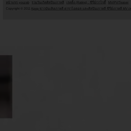
หน้าแรก youzab
รวมวันเกิดศิลปินเกาหลี
เรตติ้ง (Rating) : ซีรี่ย์/วาไรตี้
MV/PV/Teaser
Copyright © 2011
Kpop ข่าวบันเทิงเกาหลี ดาราไอดอล และศิลปินเกาหลี ซีรี่ย์เกาหลี MV เ