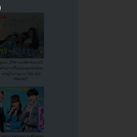
อูยอง 2PM และพัคเซยองสวี
ทกันมากขึ้นขณะดูหนังสยอง
ขวัญในรายการ "We Got
Married"
รายการ Inkigayo จะพักงดออ