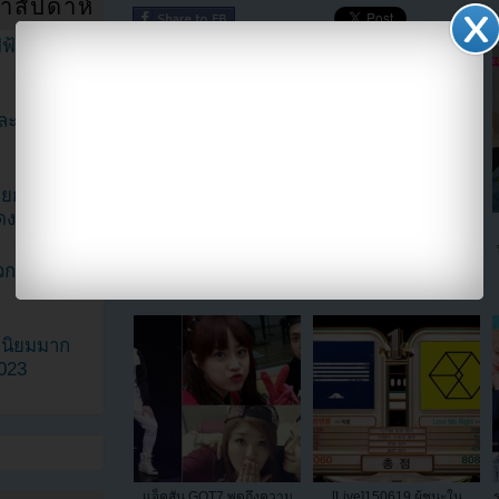
ำสัปดาห์
ฟ้าในวิดีโอ
ละมินะ
ะแยกตัวจาก
ดง
คุณพ่อของซีวอนได้รับผลกระ
กาฮีเผยว่าเธอทานอาหารวัน
ทบเมื่อ Super Junior พูดถึง
ละ 7 มื้อ และเผยว่าเธอน้ำ
วกเฮดเตอร์
ความร่ำรวยของเขาออกทีวี!!
หนัก 49 กิโล!!
ามนิยมมาก
2023
แจ็คสัน GOT7 พูดถึงความ
[Live]150619 ผู้ชนะใน