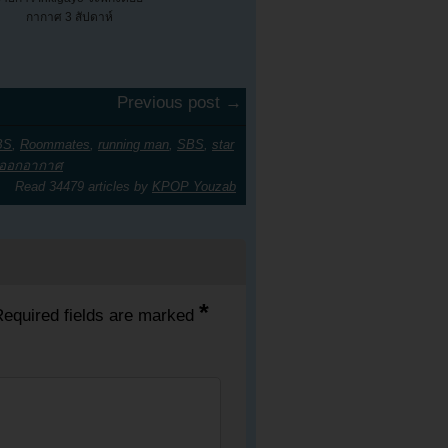
กากาศ 3 สัปดาห์
Previous post →
BS
,
Roommates
,
running man
,
SBS
,
star
่ออกอากาศ
Read 34479 articles by
KPOP Youzab
*
equired fields are marked