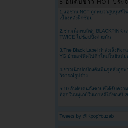
5 อันดับข่าว HOT ประจ
1.แฮชาน NCT ถูกพบว่าสูบบุหรี่ไฟ
เบื้องหลังฝึกซ้อม
2.ชาวเน็ตพบลิซ่า BLACKPINK แ
TWICE ไปช้อปปิ้งด้วยกัน
3.The Black Label กำลังเล็งที่จ
YG ย้ายอฟฟิศไปตึกใหม่ในฮันนัม
4.ชาวเน็ตปกป้องคิมมินจูหลังถูกพ
วิจารณ์รูปร่าง
5.10 อันดับคนดังชายที่ได้รับคว
ที่สุดในหมู่เกย์ในเกาหลีใต้ของปี 
Tweets by @KpopYouzab