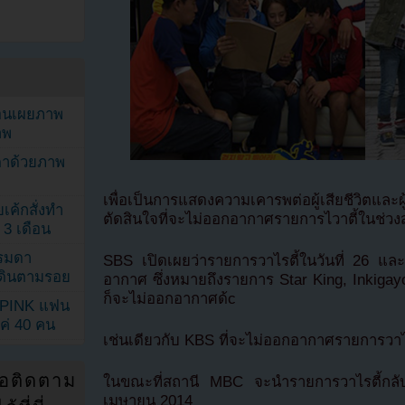
ยอนเผยภาพ
าพ
ตาด้วยภาพ
เพื่อเป็นการแสดงความเคารพต่อผู้เสียชีวิตแล
เค้กสั่งทำ
ตัดสินใจที่จะไม่ออกอากาศรายการไวาตี้ในช่วงสุ
 3 เดือน
รรมดา
SBS เปิดเผยว่ารายการวาไรตี้ในวันที่ 26 
ดเดินตามรอย
อากาศ ซึ่งหมายถึงรายการ Star King, Inkig
ก็จะไม่ออกอากาศด้c
KPINK แฟน
แค่ 40 คน
เช่นเดียวกับ KBS ที่จะไม่ออกอากาศรายการวาไรต
่อติดตาม
ในขณะที่สถานี MBC จะนำรายการวาไรตี้กลับมา
เมษายน 2014