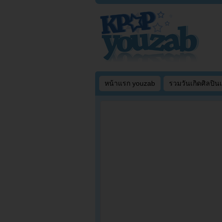
หน้าแรก youzab
รวมวันเกิดศิลปิน