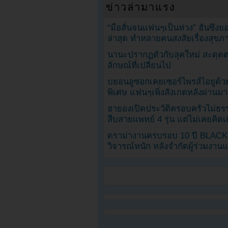
ข่าวล่ามาแรง
“มือสั่นจนแฟนๆเป็นห่วง” ฮันซึง
ล่าสุด ทำหลายคนสงสัยเรื่องสุขภ
นานะปรากฏตัวกับลุคใหม่ สะดุด
ลักษณ์ที่เปลี่ยนไป
บยอนอูซอกเคยเซอร์ไพรส์ไอยูด้วย
พิเศษ แฟนๆเพิ่งสังเกตหลังผ่านมา
ฮายองเปิดประวัติครอบครัวไม่ธ
สืบสายแพทย์ 4 รุ่น แต่ไม่เคยคิ
ดราม่างานครบรอบ 10 ปี BLAC
วิจารณ์หนัก หลังจำกัดผู้ร่วมงาน