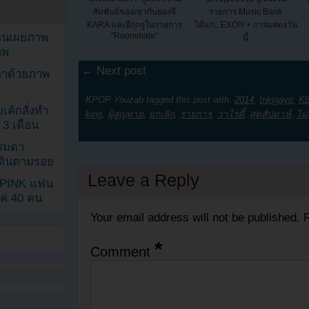
สัมพันธ์ของเขากับยองจี
รายการ Music Bank
KARA และอีกุกจูในรายการ
ได้แก่...EXO!!! + การแสดงวัน
ยอนเผยภาพ
"Roommate"
นี้
าพ
← Next post
ตาด้วยภาพ
KPOP Youzab tagged this post with:
2014
,
Inkigayo
,
K
เค้กสั่งทำ
king
,
ผู้สูญหาย
,
ยกเลิก
,
รายการ
,
วาไรตี้
,
สุดสัปดาห์
,
ไม
 3 เดือน
รรมดา
ดเดินตามรอย
Leave a Reply
KPINK แฟน
แค่ 40 คน
Your email address will not be published.
R
*
Comment