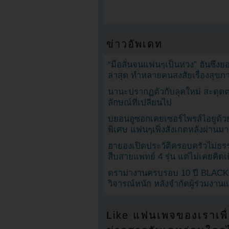
ข่าวอัพเดท
“มือสั่นจนแฟนๆเป็นห่วง” ฮันซึง
ล่าสุด ทำหลายคนสงสัยเรื่องสุขภ
นานะปรากฏตัวกับลุคใหม่ สะดุด
ลักษณ์ที่เปลี่ยนไป
บยอนอูซอกเคยเซอร์ไพรส์ไอยูด้วย
พิเศษ แฟนๆเพิ่งสังเกตหลังผ่านมา
ฮายองเปิดประวัติครอบครัวไม่ธ
สืบสายแพทย์ 4 รุ่น แต่ไม่เคยคิ
ดราม่างานครบรอบ 10 ปี BLAC
วิจารณ์หนัก หลังจำกัดผู้ร่วมงาน
Like แฟนเพจของเราเพื