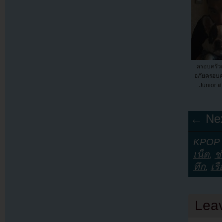
ครอบครัวผู
อภัยครอบค
Junior ต่อ
← Nex
KPOP Y
เน็ต
,
ช
ทึก
,
เรื
Lea