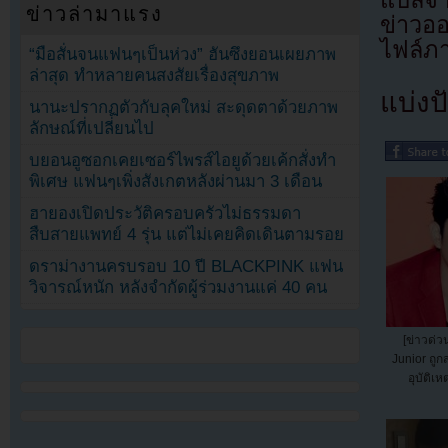
แปลจา
ข่าวล่ามาแรง
ข่าวอ
ไฟล์ภ
“มือสั่นจนแฟนๆเป็นห่วง” ฮันซึงยอนเผยภาพ
ล่าสุด ทำหลายคนสงสัยเรื่องสุขภาพ
แบ่งปั
นานะปรากฏตัวกับลุคใหม่ สะดุดตาด้วยภาพ
ลักษณ์ที่เปลี่ยนไป
บยอนอูซอกเคยเซอร์ไพรส์ไอยูด้วยเค้กสั่งทำ
พิเศษ แฟนๆเพิ่งสังเกตหลังผ่านมา 3 เดือน
ฮายองเปิดประวัติครอบครัวไม่ธรรมดา
สืบสายแพทย์ 4 รุ่น แต่ไม่เคยคิดเดินตามรอย
ดราม่างานครบรอบ 10 ปี BLACKPINK แฟน
วิจารณ์หนัก หลังจำกัดผู้ร่วมงานแค่ 40 คน
[ข่าวด่ว
Junior ถู
อุบัติเห