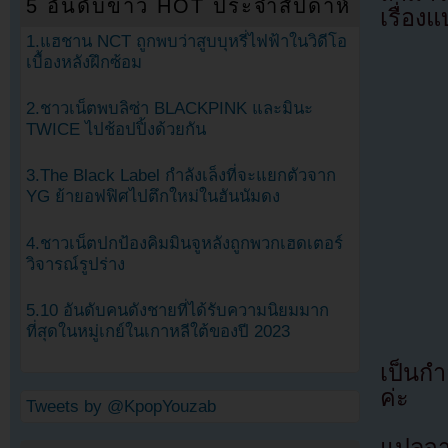
5 อันดับข่าว HOT ประจำสัปดาห์
เรื่องแ
1.แฮชาน NCT ถูกพบว่าสูบบุหรี่ไฟฟ้าในวิดีโอ
เบื้องหลังฝึกซ้อม
2.ชาวเน็ตพบลิซ่า BLACKPINK และมินะ
TWICE ไปช้อปปิ้งด้วยกัน
3.The Black Label กำลังเล็งที่จะแยกตัวจาก
YG ย้ายอฟฟิศไปตึกใหม่ในฮันนัมดง
4.ชาวเน็ตปกป้องคิมมินจูหลังถูกพวกเฮดเตอร์
วิจารณ์รูปร่าง
5.10 อันดับคนดังชายที่ได้รับความนิยมมาก
ที่สุดในหมู่เกย์ในเกาหลีใต้ของปี 2023
เป็นกำล
ค่ะ
Tweets by @KpopYouzab