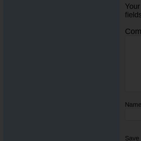
Your
fiel
Com
Nam
Save 