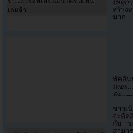
ข่าวสารอัพเดทก่อนใครได้ที่นี่
เหตุกา
สร้างค
เลยจ้า
มาก
พัคอิน
เถอะ…
ค่ะ..ㅡ
ชาวเน็
จะตัดส
กับ “
สามาร