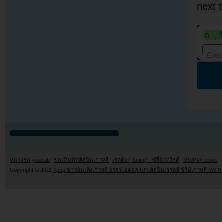
next 
หน้าแรก youzab
รวมวันเกิดศิลปินเกาหลี
เรตติ้ง (Rating) : ซีรี่ย์/วาไรตี้
MV/PV/Teaser
Copyright © 2011
Kpop ข่าวบันเทิงเกาหลี ดาราไอดอล และศิลปินเกาหลี ซีรี่ย์เกาหลี MV เ