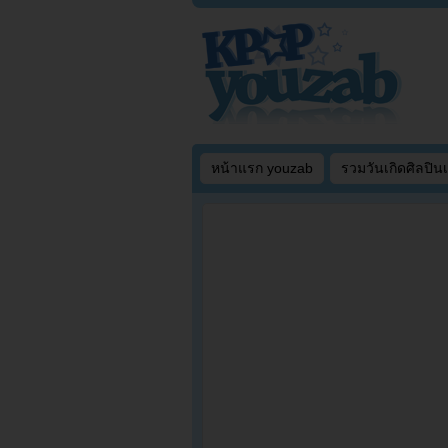
หน้าแรก youzab
รวมวันเกิดศิลปิน