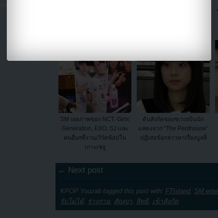
ชาวเน็ตชี้ว่าลามีเด็กฝึก SM
SM Entertainment และ
จะเป็นยุนอาคนต่อไปดูจาก
KeyEast เซ็นสัญญาจับมือ
หน้าตาที่สวยงามของเธอ!!
เป็นพันธมิตรทางธุรกิจกัน!!
SM เผยภาพของ NCT, Girls'
ต้นสังกัดของชเวเยบินนัก
Generation, EXO, SJ และ
แสดงจาก “The Penthouse”
คนอื่นๆที่งานเวิร์คช้อปใน
ปฏิเสธข้อกล่าวหาเรื่องบูลลี่
เกาะเชจู
← Next post
KPOP Youzab tagged this post with:
FTIsland
,
SM ente
รับไม่ได้
,
ร่างกาย
,
สัญญา
,
สิทธิ
,
เข้าสังกัด