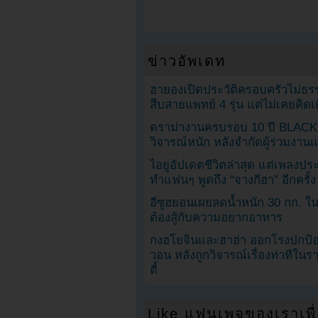
ข่าวอัพเดท
ฮายองเปิดประวัติครอบครัวไม่ธ
สืบสายแพทย์ 4 รุ่น แต่ไม่เคยคิ
ดราม่างานครบรอบ 10 ปี BLAC
วิจารณ์หนัก หลังจำกัดผู้ร่วมงาน
ไอยูอัปเดตชีวิตล่าสุด แต่เพลงป
ทำแฟนๆ พูดถึง “จางกีฮา” อีกครั้ง
อีซูฮยอนเผยลดน้ำหนัก 30 กก. ใน 
ต้องสู้กับความอยากอาหาร
กงฮโยจินและฮาฮ่า ออกโรงปกป้อ
วอน หลังถูกวิจารณ์เรื่องท่าทีใน
ตี้
Like แฟนเพจของเราเพื