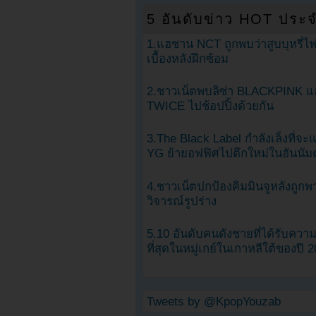
5 อันดับข่าว HOT ประจ
1.แฮชาน NCT ถูกพบว่าสูบบุหรี่ไฟ
เบื้องหลังฝึกซ้อม
2.ชาวเน็ตพบลิซ่า BLACKPINK แ
TWICE ไปช้อปปิ้งด้วยกัน
3.The Black Label กำลังเล็งที่จ
YG ย้ายอฟฟิศไปตึกใหม่ในฮันนัม
4.ชาวเน็ตปกป้องคิมมินจูหลังถูกพ
วิจารณ์รูปร่าง
5.10 อันดับคนดังชายที่ได้รับคว
ที่สุดในหมู่เกย์ในเกาหลีใต้ของปี 
Tweets by @KpopYouzab