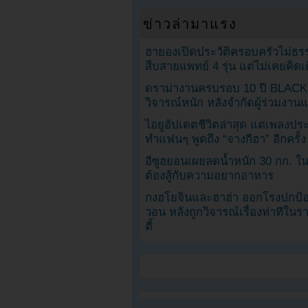
ข่าวล่ามาแรง
ฮายองเปิดประวัติครอบครัวไม่ธ
สืบสายแพทย์ 4 รุ่น แต่ไม่เคยคิ
ดราม่างานครบรอบ 10 ปี BLAC
วิจารณ์หนัก หลังจำกัดผู้ร่วมงาน
ไอยูอัปเดตชีวิตล่าสุด แต่เพลงป
ทำแฟนๆ พูดถึง “จางกีฮา” อีกครั้ง
อีซูฮยอนเผยลดน้ำหนัก 30 กก. ใน 
ต้องสู้กับความอยากอาหาร
กงฮโยจินและฮาฮ่า ออกโรงปกป้อ
วอน หลังถูกวิจารณ์เรื่องท่าทีใน
ตี้