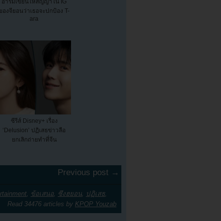
อารึมเขียนให้สัญญาใน IG
ของจียอนว่าเธอจะปกป้อง T-
ara
ซีรีส์ Disney+ เรื่อง
‘Delusion’ ปฏิเสธข่าวลือ
ยกเลิกถ่ายทำที่จีน
Previous post →
rtainment
,
ข้อเสนอ
,
ซึงฮยอน
,
ปฏิเสธ
,
Read 34476 articles by
KPOP Youzab