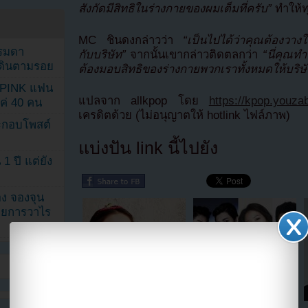
สังกัดมีสิทธิในร่างกายของผมเต็มที่ครับ”
ทำให้
MC ชินดงกล่าวว่า
“เป็นไปได้ว่าคุณต้องวาง
รรมดา
กับบริษัท”
จากนั้นเขากล่าวติดตลกว่า
“นี่คุณท
ดเดินตามรอย
ต้องมอบสิทธิของร่างกายพวกเราทั้งหมดให้บริษัท
KPINK แฟน
แปลจาก allkpop โดย
https://kpop.youza
แค่ 40 คน
เครดิตด้วย (ไม่อนุญาตให้ hotlink ไฟล์ภาพ)
ระกอบโพสต์
แบ่งปัน link นี้ไปยัง
1 ปี แต่ยัง
ง จองจุน
รายการวาไร