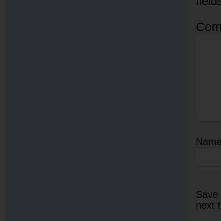
fiel
Com
Nam
Save 
next 