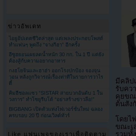
ข่าวอัพเดท
ไอยูอัปเดตชีวิตล่าสุด แต่เพลงประกอบโพสต์
ทำแฟนๆ พูดถึง “จางกีฮา” อีกครั้ง
อีซูฮยอนเผยลดน้ำหนัก 30 กก. ใน 1 ปี แต่ยัง
ต้องสู้กับความอยากอาหาร
กงฮโยจินและฮาฮ่า ออกโรงปกป้อง จองจุน
วอน หลังถูกวิจารณ์เรื่องท่าทีในรายการวาไร
มีคลิป
ตี้
รับคว
คิมฮีชอลแซว “SISTAR สายบวกอันดับ 1 ใน
คุยขณ
วงการ” ทำโซยูรีบโต้ “อย่าสร้างข่าวลือ!”
ต้นสังก
BIGBANG เปิดตัวแท่งไฟเวอร์ชั่นใหม่ ฉลอง
ครบรอบ 20 ปี ก่อนเวิลด์ทัวร์
โดยไฟ
ขณะเล
รวมทั้
Like แฟนเพจของเราเพื่อติดตาม