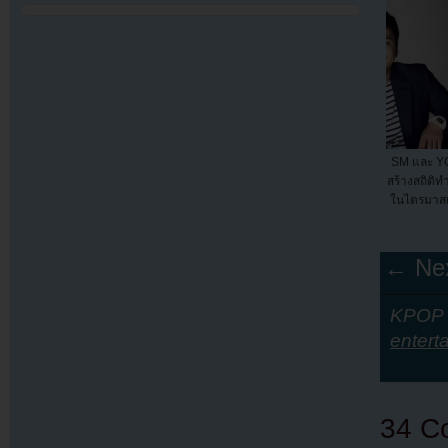
SM และ YG
สร้างสถิติท
ในไตรมาสแ
← Nex
KPOP Y
entert
34 C