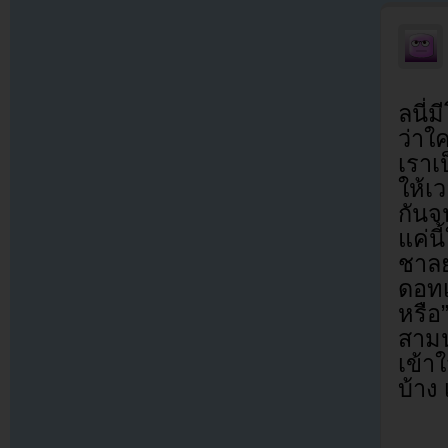
ลนี่
ว่าใ
เราเ
ให้เ
กันจ
แค่นี
ชาลยอ
ดอทเ
หรือ”
สามน
เข้า
บ้าง