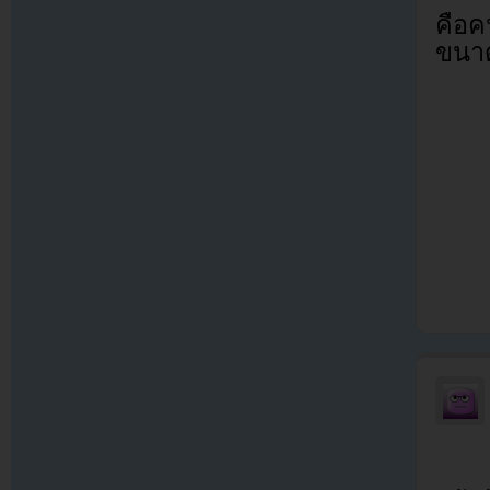
คือคน
ขนาด