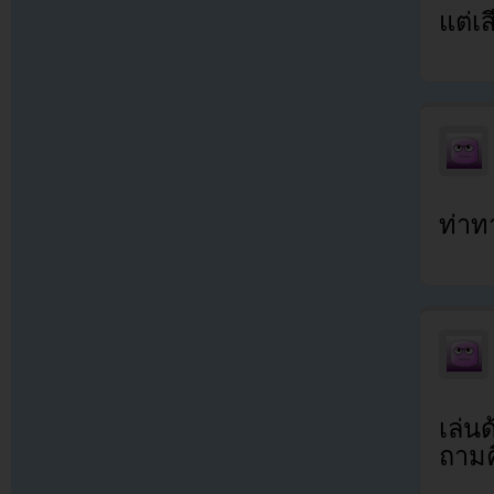
แต่เ
ท่าท
เล่น
ถามคี