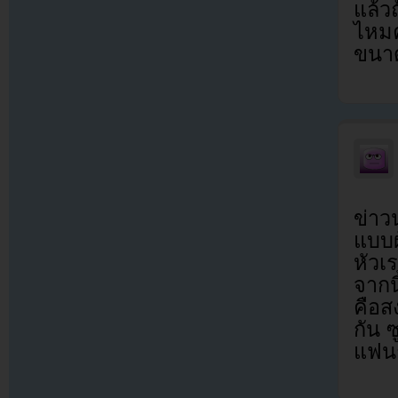
แล้ว
ไหมค
ขนาด
ข่าว
แบบผ
หัวเ
จากนี
คือส
กัน 
แฟนก