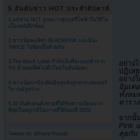
5 อันดับข่าว HOT ประจำสัปดาห์
1.แฮชาน NCT ถูกพบว่าสูบบุหรี่ไฟฟ้าในวิดีโอ
เบื้องหลังฝึกซ้อม
2.ชาวเน็ตพบลิซ่า BLACKPINK และมินะ
TWICE ไปช้อปปิ้งด้วยกัน
3.The Black Label กำลังเล็งที่จะแยกตัวจาก
อย่าง
YG ย้ายอฟฟิศไปตึกใหม่ในฮันนัมดง
ปฏิเสธ
อย่า
4.ชาวเน็ตปกป้องคิมมินจูหลังถูกพวกเฮดเตอร์
อินเต
วิจารณ์รูปร่าง
ทั้งหม
ตาราง
5.10 อันดับคนดังชายที่ได้รับความนิยมมาก
ที่สุดในหมู่เกย์ในเกาหลีใต้ของปี 2023
จากนั
Pink แ
คุยกับ
Tweets by @KpopYouzab