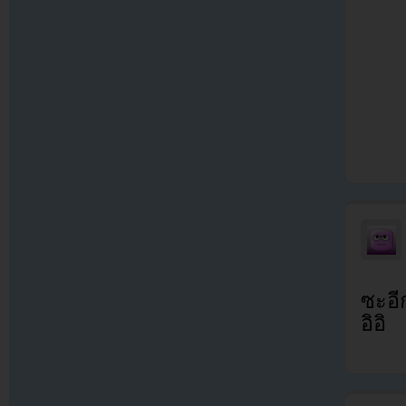
ซะอีก
อิอิ