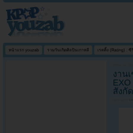
หน้าแรก youzab
รวมวันเกิดศิลปินเกาหลี
เรตติ้ง (Rating) : ซีรี
Written on
DEC
งานเ
EXO 
สังกั
Filed under
U