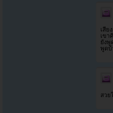
เสีย
เขาค
ยังพ
พูดบ้
สวยใ