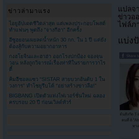
แปลจา
ข่าวล่ามาแรง
ข่าวอ
ไอยูอัปเดตชีวิตล่าสุด แต่เพลงประกอบโพสต์
ไฟล์ภ
ทำแฟนๆ พูดถึง “จางกีฮา” อีกครั้ง
แบ่งปั
อีซูฮยอนเผยลดน้ำหนัก 30 กก. ใน 1 ปี แต่ยัง
ต้องสู้กับความอยากอาหาร
กงฮโยจินและฮาฮ่า ออกโรงปกป้อง จองจุน
วอน หลังถูกวิจารณ์เรื่องท่าทีในรายการวาไร
ตี้
คิมฮีชอลแซว “SISTAR สายบวกอันดับ 1 ใน
วงการ” ทำโซยูรีบโต้ “อย่าสร้างข่าวลือ!”
BIGBANG เปิดตัวแท่งไฟเวอร์ชั่นใหม่ ฉลอง
ครบรอบ 20 ปี ก่อนเวิลด์ทัวร์
ต้นสังกัด T
คนที่ 8 "A
ทาง