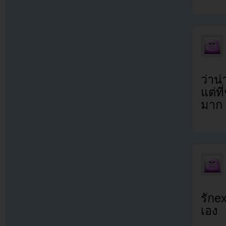
ว่าน
แต่ท
มาก
รักe
เอง