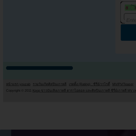
หน้าแรก youzab
รวมวันเกิดศิลปินเกาหลี
เรตติ้ง (Rating) : ซีรี่ย์/วาไรตี้
MV/PV/Teaser
Copyright © 2011
Kpop ข่าวบันเทิงเกาหลี ดาราไอดอล และศิลปินเกาหลี ซีรี่ย์เกาหลี MV เ