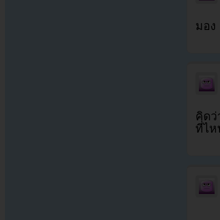
มอง
คิดว
ที่ไห