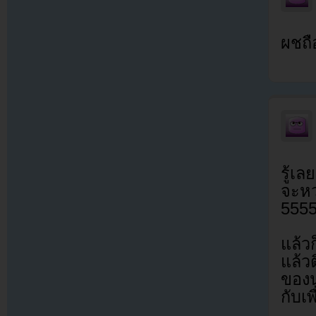
ผชถื
รู้เล
จะหว
555
แล้ว
แล้ว
ของน
กับเ