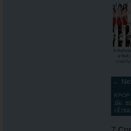
ห้าอันดับเพ
ค่าสิทธิ,
การนำไปใช
← Nex
KPOP Y
นัม
,
ชอ
เจ้าขอ
7 Co