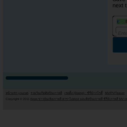
next 
หน้าแรก youzab
รวมวันเกิดศิลปินเกาหลี
เรตติ้ง (Rating) : ซีรี่ย์/วาไรตี้
MV/PV/Teaser
Copyright © 2011
Kpop ข่าวบันเทิงเกาหลี ดาราไอดอล และศิลปินเกาหลี ซีรี่ย์เกาหลี MV เ