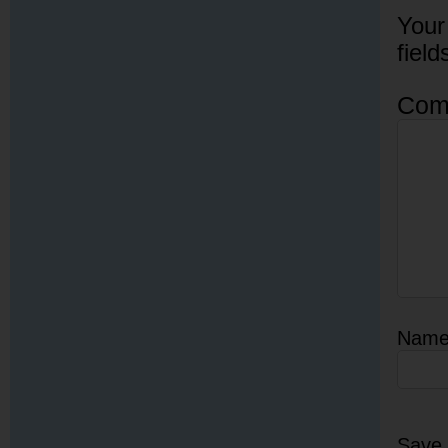
Your
fiel
Com
Nam
Save 