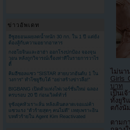
ข่าวอัพเดท
อีซูฮยอนเผยลดน้ำหนัก 30 กก. ใน 1 ปี แต่ยัง
ต้องสู้กับความอยากอาหาร
กงฮโยจินและฮาฮ่า ออกโรงปกป้อง จองจุน
วอน หลังถูกวิจารณ์เรื่องท่าทีในรายการวาไร
ตี้
ไม่นาน
คิมฮีชอลแซว “SISTAR สายบวกอันดับ 1 ใน
Girls 
วงการ” ทำโซยูรีบโต้ “อย่าสร้างข่าวลือ!”
บาท
แต
BIGBANG เปิดตัวแท่งไฟเวอร์ชั่นใหม่ ฉลอง
เป็นเจ
ครบรอบ 20 ปี ก่อนเวิลด์ทัวร์
ทั้งยู
จูซังอุคหัวเราะลั่น หลังเดินตลาดเจอแม่ค้า
ตกังนั
แซวแรง “ตัวร้ายสุดๆ คนไม่ดี” เหตุเพราะอิน
บทตัวร้ายใน Agent Kim Reactivated
ตามกา
กลางใ