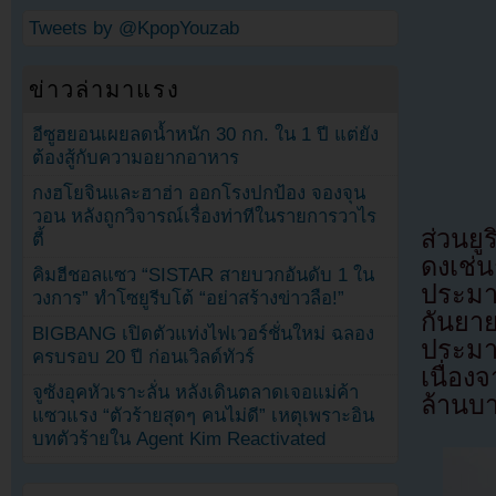
Tweets by @KpopYouzab
ข่าวล่ามาแรง
อีซูฮยอนเผยลดน้ำหนัก 30 กก. ใน 1 ปี แต่ยัง
ต้องสู้กับความอยากอาหาร
กงฮโยจินและฮาฮ่า ออกโรงปกป้อง จองจุน
วอน หลังถูกวิจารณ์เรื่องท่าทีในรายการวาไร
ส่วนยู
ตี้
ดงเช่น
คิมฮีชอลแซว “SISTAR สายบวกอันดับ 1 ใน
ประมา
วงการ” ทำโซยูรีบโต้ “อย่าสร้างข่าวลือ!”
กันยา
BIGBANG เปิดตัวแท่งไฟเวอร์ชั่นใหม่ ฉลอง
ประมา
ครบรอบ 20 ปี ก่อนเวิลด์ทัวร์
เนื่อง
จูซังอุคหัวเราะลั่น หลังเดินตลาดเจอแม่ค้า
ล้านบ
แซวแรง “ตัวร้ายสุดๆ คนไม่ดี” เหตุเพราะอิน
บทตัวร้ายใน Agent Kim Reactivated