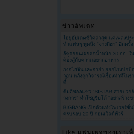
ข่าวอัพเดท
ไอยูอัปเดตชีวิตล่าสุด แต่เพลงป
ทำแฟนๆ พูดถึง “จางกีฮา” อีกครั้ง
อีซูฮยอนเผยลดน้ำหนัก 30 กก. ใน 
ต้องสู้กับความอยากอาหาร
กงฮโยจินและฮาฮ่า ออกโรงปกป้อ
วอน หลังถูกวิจารณ์เรื่องท่าทีใน
ตี้
คิมฮีชอลแซว “SISTAR สายบวกอั
วงการ” ทำโซยูรีบโต้ “อย่าสร้างข่
BIGBANG เปิดตัวแท่งไฟเวอร์ชั่
ครบรอบ 20 ปี ก่อนเวิลด์ทัวร์
Like แฟนเพจของเราเพื