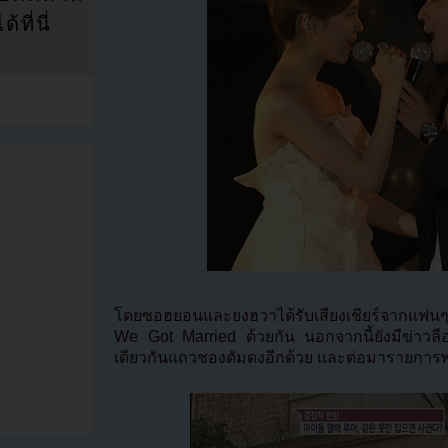
ที่นี่
โดยซอฮยอนและยงฮวาได้รับเสียงเชียร์จากแฟน
We Got Married ด้วยกัน นอกจากนี้ยังมีข่าวลือว่า
เดียวกันแถวชองดัมดงอีกด้วย และต่อมารายการพบว่า