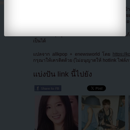
“ซอฮยอนอาศัยอยู่ที่นี่ก่อน และ CNBLUE ได้ย้ายมา
สังกัดของพวกเขา FNC Entertainment ได้ย้ายสำ
ย้ายมาอยู่ที่นี่อาจเป็นเพราะอยู่ใกล้กับต้นสังกัด
งานนี้แฟนๆที่ลุ้นยงฮวาและซอฮยอนอาจได้ยิ้มแก้ม
เป็นได้
แปลจาก allkpop + enewsworld โดย
https://
กรุณาให้เครดิตด้วย (ไม่อนุญาตให้ hotlink ไฟล์
แบ่งปัน link นี้ไปยัง