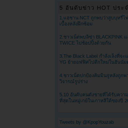
5 อันดับข่าว HOT ประจ
1.แฮชาน NCT ถูกพบว่าสูบบุหรี่ไฟ
เบื้องหลังฝึกซ้อม
2.ชาวเน็ตพบลิซ่า BLACKPINK แ
TWICE ไปช้อปปิ้งด้วยกัน
3.The Black Label กำลังเล็งที่จ
YG ย้ายอฟฟิศไปตึกใหม่ในฮันนัม
4.ชาวเน็ตปกป้องคิมมินจูหลังถูกพ
วิจารณ์รูปร่าง
5.10 อันดับคนดังชายที่ได้รับคว
ที่สุดในหมู่เกย์ในเกาหลีใต้ของปี 
Tweets by @KpopYouzab