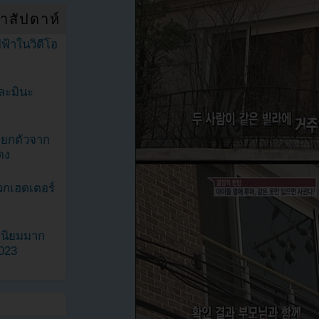
ำสัปดาห์
ฟ้าในวิดีโอ
ละมินะ
ะแยกตัวจาก
ดง
วกเฮดเตอร์
ามนิยมมาก
2023