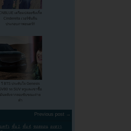
CNBLUE เตรียมปล่อยซิงเกิ้ล
Cinderella เวอร์ชั่นจีน
ประกอบภาพยนตร์!!
วี BTS ประทับใจ Genesis
GV80 รถ SUV หรูและเขาซื้อ
มันหลังจากลองขับขณะถ่าย
ทำ
Previous post →
บครัว
,
ชั้น 1
,
ชั้น 4
,
ซอฮยอน
,
ยงฮวา
,