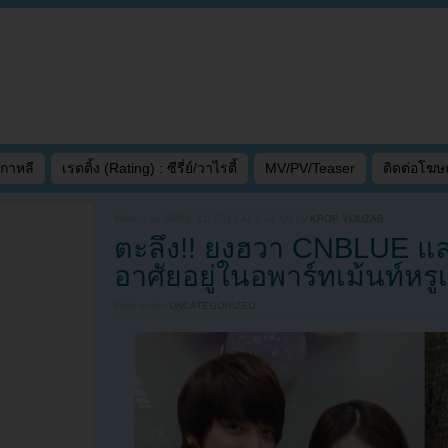
เกาหลี
เรตติ้ง (Rating) : ซีรี่ย์/วาไรตี้
MV/PV/Teaser
ติดต่อโฆ
Written on
APRIL 11, 2013 AT 2:34 AM
by
KPOP YOUZAB
ตะลึง!! ยงฮวา CNBLUE 
อาศัยอยู่ในอพาร์ทเม้นท์หรูเ
Filed under
UNCATEGORIZED