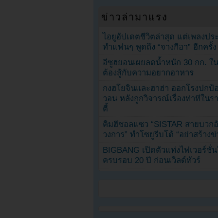
ข่าวล่ามาแรง
ไอยูอัปเดตชีวิตล่าสุด แต่เพลงป
ทำแฟนๆ พูดถึง “จางกีฮา” อีกครั้ง
อีซูฮยอนเผยลดน้ำหนัก 30 กก. ใน 
ต้องสู้กับความอยากอาหาร
กงฮโยจินและฮาฮ่า ออกโรงปกป้อ
วอน หลังถูกวิจารณ์เรื่องท่าทีใน
ตี้
คิมฮีชอลแซว “SISTAR สายบวกอั
วงการ” ทำโซยูรีบโต้ “อย่าสร้างข่
BIGBANG เปิดตัวแท่งไฟเวอร์ชั่
ครบรอบ 20 ปี ก่อนเวิลด์ทัวร์