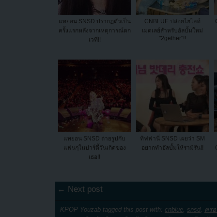
แทยอน SNSD ปรากฏตัวเป็น
CNBLUE ปล่อยไฮไลท์
ครั้งแรกหลังจากเหตุการณ์ตก
เมดเลย์สำหรับอัลบั้มใหม่
"2gether"!!
เวที!!
แทยอน SNSD ถ่ายรูปกับ
ทิฟฟานี่ SNSD เผยว่า SM
แฟนๆในปาร์ตี้วันเกิดของ
อยากทำอัลบั้มให้รามิรัน!!
เธอ!!
← Next post
KPOP Youzab tagged this post with:
cnblue
,
snsd
,
ครอ