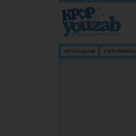
หน้าแรก youzab
รวมวันเกิดศิลปิน