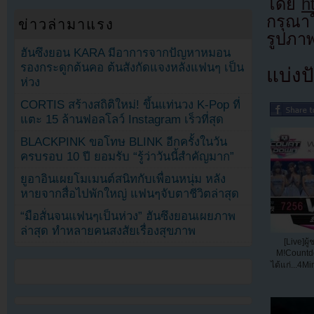
โดย
h
กรุณาใ
ข่าวล่ามาแรง
รูปภา
ฮันซึงยอน KARA มีอาการจากปัญหาหมอน
รองกระดูกต้นคอ ต้นสังกัดแจงหลังแฟนๆ เป็น
แบ่งปั
ห่วง
CORTIS สร้างสถิติใหม่! ขึ้นแท่นวง K-Pop ที่
แตะ 15 ล้านฟอลโลว์ Instagram เร็วที่สุด
BLACKPINK ขอโทษ BLINK อีกครั้งในวัน
ครบรอบ 10 ปี ยอมรับ “รู้ว่าวันนี้สำคัญมาก”
ยูอาอินเผยโมเมนต์สนิทกับเพื่อนหนุ่ม หลัง
หายจากสื่อไปพักใหญ่ แฟนๆจับตาชีวิตล่าสุด
“มือสั่นจนแฟนๆเป็นห่วง” ฮันซึงยอนเผยภาพ
ล่าสุด ทำหลายคนสงสัยเรื่องสุขภาพ
[Live]ผ
M!Countd
ได้แก่...4M