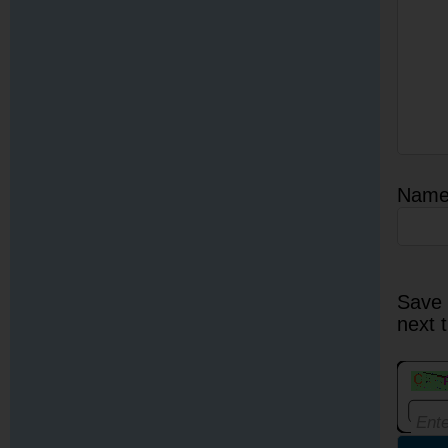
Nam
Save 
next 