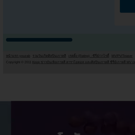
หน้าแรก youzab
รวมวันเกิดศิลปินเกาหลี
เรตติ้ง (Rating) : ซีรี่ย์/วาไรตี้
MV/PV/Teaser
Copyright © 2011
Kpop ข่าวบันเทิงเกาหลี ดาราไอดอล และศิลปินเกาหลี ซีรี่ย์เกาหลี MV เ