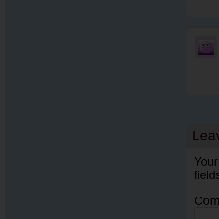
Lea
Your
fiel
Com