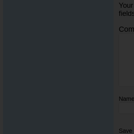
Your
fiel
Com
Nam
Save 