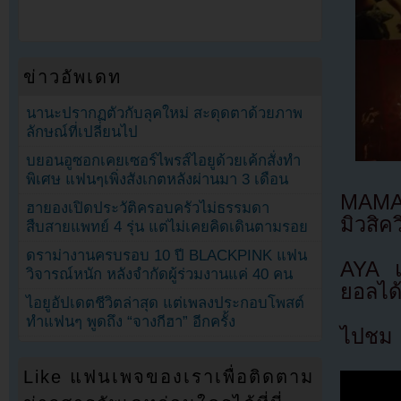
ข่าวอัพเดท
นานะปรากฏตัวกับลุคใหม่ สะดุดตาด้วยภาพ
ลักษณ์ที่เปลี่ยนไป
บยอนอูซอกเคยเซอร์ไพรส์ไอยูด้วยเค้กสั่งทำ
พิเศษ แฟนๆเพิ่งสังเกตหลังผ่านมา 3 เดือน
MAMAM
ฮายองเปิดประวัติครอบครัวไม่ธรรมดา
มิวสิค
สืบสายแพทย์ 4 รุ่น แต่ไม่เคยคิดเดินตามรอย
ดราม่างานครบรอบ 10 ปี BLACKPINK แฟน
AYA แ
วิจารณ์หนัก หลังจำกัดผู้ร่วมงานแค่ 40 คน
ยอลได้
ไอยูอัปเดตชีวิตล่าสุด แต่เพลงประกอบโพสต์
ทำแฟนๆ พูดถึง “จางกีฮา” อีกครั้ง
ไปชม M
Like แฟนเพจของเราเพื่อติดตาม