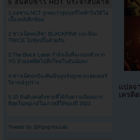
5 อันดับข่าว HOT ประจำสัปดาห์
1.แฮชาน NCT ถูกพบว่าสูบบุหรี่ไฟฟ้าในวิดีโอ
เบื้องหลังฝึกซ้อม
2.ชาวเน็ตพบลิซ่า BLACKPINK และมินะ
TWICE ไปช้อปปิ้งด้วยกัน
3.The Black Label กำลังเล็งที่จะแยกตัวจาก
YG ย้ายอฟฟิศไปตึกใหม่ในฮันนัมดง
4.ชาวเน็ตปกป้องคิมมินจูหลังถูกพวกเฮดเตอร์
วิจารณ์รูปร่าง
แปลจ
เครดิต
5.10 อันดับคนดังชายที่ได้รับความนิยมมาก
ที่สุดในหมู่เกย์ในเกาหลีใต้ของปี 2023
Tweets by @KpopYouzab