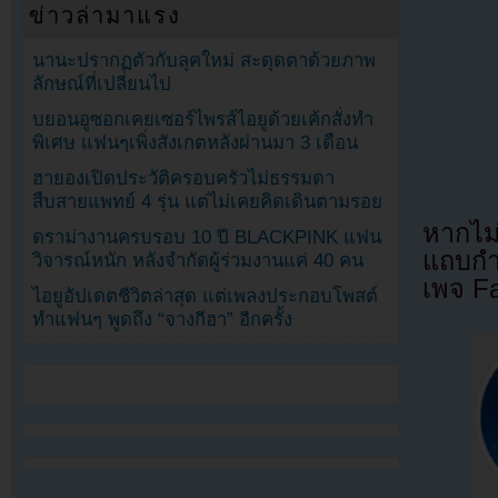
ข่าวล่ามาแรง
นานะปรากฏตัวกับลุคใหม่ สะดุดตาด้วยภาพ
ลักษณ์ที่เปลี่ยนไป
บยอนอูซอกเคยเซอร์ไพรส์ไอยูด้วยเค้กสั่งทำ
พิเศษ แฟนๆเพิ่งสังเกตหลังผ่านมา 3 เดือน
ฮายองเปิดประวัติครอบครัวไม่ธรรมดา
สืบสายแพทย์ 4 รุ่น แต่ไม่เคยคิดเดินตามรอย
หากไม
ดราม่างานครบรอบ 10 ปี BLACKPINK แฟน
แถบกำล
วิจารณ์หนัก หลังจำกัดผู้ร่วมงานแค่ 40 คน
เพจ F
ไอยูอัปเดตชีวิตล่าสุด แต่เพลงประกอบโพสต์
ทำแฟนๆ พูดถึง “จางกีฮา” อีกครั้ง