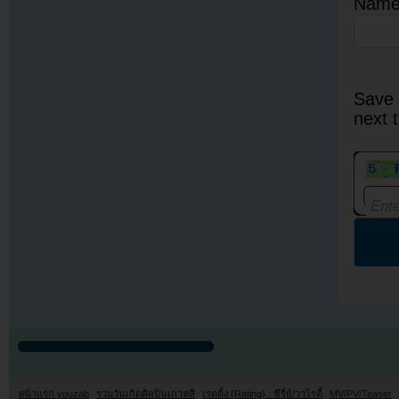
Nam
Save 
next 
หน้าแรก youzab
รวมวันเกิดศิลปินเกาหลี
เรตติ้ง (Rating) : ซีรี่ย์/วาไรตี้
MV/PV/Teaser