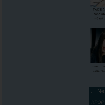
TWICE น้
ปล่อยภาพท
เดบิวต์ด
นายอน TW
แฟนเก่าแม
← Nex
KPOP Y