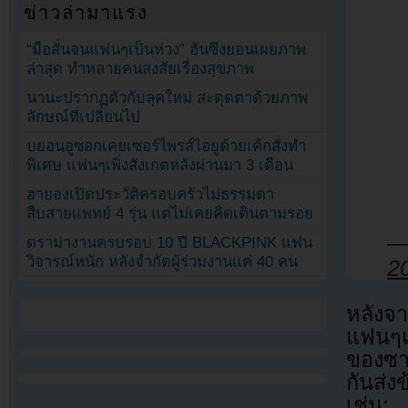
ข่าวล่ามาแรง
“มือสั่นจนแฟนๆเป็นห่วง” ฮันซึงยอนเผยภาพ
ล่าสุด ทำหลายคนสงสัยเรื่องสุขภาพ
นานะปรากฏตัวกับลุคใหม่ สะดุดตาด้วยภาพ
ลักษณ์ที่เปลี่ยนไป
บยอนอูซอกเคยเซอร์ไพรส์ไอยูด้วยเค้กสั่งทำ
พิเศษ แฟนๆเพิ่งสังเกตหลังผ่านมา 3 เดือน
ฮายองเปิดประวัติครอบครัวไม่ธรรมดา
สืบสายแพทย์ 4 รุ่น แต่ไม่เคยคิดเดินตามรอย
—
ดราม่างานครบรอบ 10 ปี BLACKPINK แฟน
วิจารณ์หนัก หลังจำกัดผู้ร่วมงานแค่ 40 คน
2
หลังจา
แฟนๆแล
ของซาน
กันส่
เช่น: