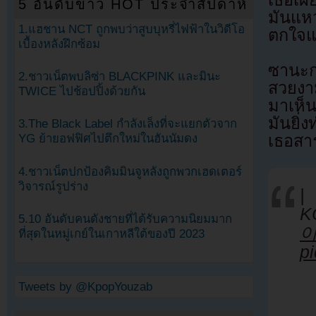
5 อันดับข่าว HOT ประจำสัปดาห์
มันแห
1.แฮชาน NCT ถูกพบว่าสูบบุหรี่ไฟฟ้าในวิดีโอ
ตกใจแ
เบื้องหลังฝึกซ้อม
ซานะกล
2.ชาวเน็ตพบลิซ่า BLACKPINK และมินะ
สวยงา
TWICE ไปช้อปปิ้งด้วยกัน
มาเห็
มันยิ่
3.The Black Label กำลังเล็งที่จะแยกตัวจาก
เธอสาร
YG ย้ายอฟฟิศไปตึกใหม่ในฮันนัมดง
4.ชาวเน็ตปกป้องคิมมินจูหลังถูกพวกเฮดเตอร์
วิจารณ์รูปร่าง
|
K
5.10 อันดับคนดังชายที่ได้รับความนิยมมาก
ที่สุดในหมู่เกย์ในเกาหลีใต้ของปี 2023
p
Tweets by @KpopYouzab