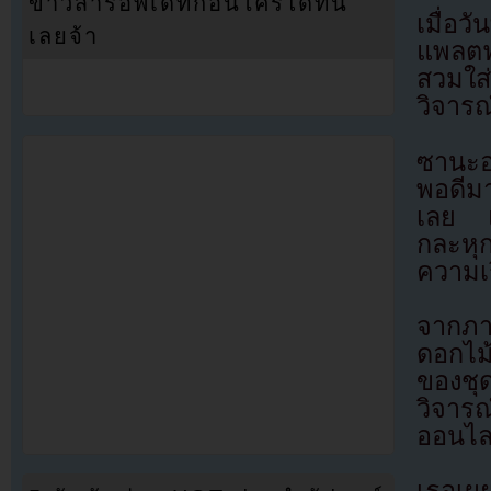
ข่าวสารอัพเดทก่อนใครได้ที่นี่
เมื่อ
เลยจ้า
แพลตฟ
สวมใส
วิจารณ
ซานะอ
พอดีม
เลย แ
กละหุก
ความเร
จากภา
ดอกไม
ของชุด
วิจารณ
ออนไล
เธอเผย