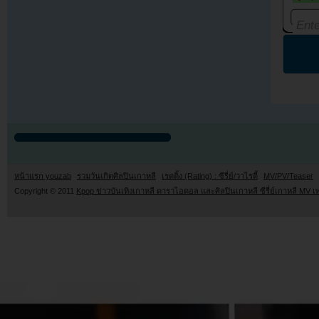
หน้าแรก youzab
รวมวันเกิดศิลปินเกาหลี
เรตติ้ง (Rating) : ซีรี่ย์/วาไรตี้
MV/PV/Teaser
Copyright © 2011
Kpop ข่าวบันเทิงเกาหลี ดาราไอดอล และศิลปินเกาหลี ซีรี่ย์เกาหลี MV เ