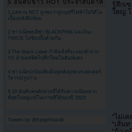
5 อันดับข่าว HOT ประจำสัปดาห์
รู้สึก
ใหญ่ 
1.แฮชาน NCT ถูกพบว่าสูบบุหรี่ไฟฟ้าในวิดีโอ
เบื้องหลังฝึกซ้อม
2.ชาวเน็ตพบลิซ่า BLACKPINK และมินะ
TWICE ไปช้อปปิ้งด้วยกัน
3.The Black Label กำลังเล็งที่จะแยกตัวจาก
YG ย้ายอฟฟิศไปตึกใหม่ในฮันนัมดง
4.ชาวเน็ตปกป้องคิมมินจูหลังถูกพวกเฮดเตอร์
วิจารณ์รูปร่าง
5.10 อันดับคนดังชายที่ได้รับความนิยมมาก
ที่สุดในหมู่เกย์ในเกาหลีใต้ของปี 2023
“ไม่เค
Tweets by @KpopYouzab
“เส้นท
“ถ้าเด