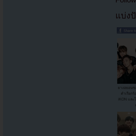
แบ่งปั
ยางฮยอนซอ
คำเรียกร
iKON และโ