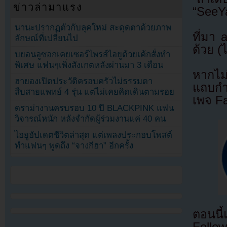
ข่าวล่ามาแรง
“SeeYa
นานะปรากฏตัวกับลุคใหม่ สะดุดตาด้วยภาพ
ที่มา
ลักษณ์ที่เปลี่ยนไป
ด้วย (
บยอนอูซอกเคยเซอร์ไพรส์ไอยูด้วยเค้กสั่งทำ
พิเศษ แฟนๆเพิ่งสังเกตหลังผ่านมา 3 เดือน
หากไม
ฮายองเปิดประวัติครอบครัวไม่ธรรมดา
แถบกำล
สืบสายแพทย์ 4 รุ่น แต่ไม่เคยคิดเดินตามรอย
เพจ F
ดราม่างานครบรอบ 10 ปี BLACKPINK แฟน
วิจารณ์หนัก หลังจำกัดผู้ร่วมงานแค่ 40 คน
ไอยูอัปเดตชีวิตล่าสุด แต่เพลงประกอบโพสต์
ทำแฟนๆ พูดถึง “จางกีฮา” อีกครั้ง
ตอนนี
Follow