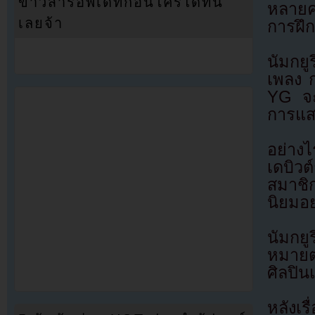
ข่าวสารอัพเดทก่อนใครได้ที่นี่
หลายค
เลยจ้า
การฝึก
นัมกย
เพลง 
YG จะ
การแส
อย่างไ
เดบิวต
สมาชิก
นิยมอย
นัมกยู
หมายต
ศิลปิน
หลังเ