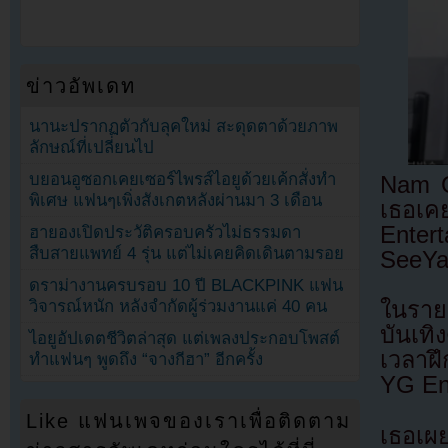
ข่าวอัพเดท
นานะปรากฏตัวกับลุคใหม่ สะดุดตาด้วยภาพ
ลักษณ์ที่เปลี่ยนไป
บยอนอูซอกเคยเซอร์ไพรส์ไอยูด้วยเค้กสั่งทำ
Nam Gy
พิเศษ แฟนๆเพิ่งสังเกตหลังผ่านมา 3 เดือน
เธอเค
Enter
ฮายองเปิดประวัติครอบครัวไม่ธรรมดา
สืบสายแพทย์ 4 รุ่น แต่ไม่เคยคิดเดินตามรอย
SeeY
ดราม่างานครบรอบ 10 ปี BLACKPINK แฟน
วิจารณ์หนัก หลังจำกัดผู้ร่วมงานแค่ 40 คน
ในรายก
บันเทิ
ไอยูอัปเดตชีวิตล่าสุด แต่เพลงประกอบโพสต์
เวลาฝึ
ทำแฟนๆ พูดถึง “จางกีฮา” อีกครั้ง
YG En
Like แฟนเพจของเราเพื่อติดตาม
เธอเผย