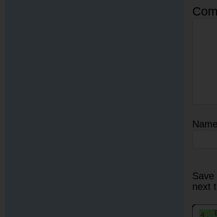
Com
Nam
Save 
next 