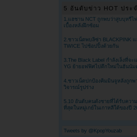
5 อันดับข่าว HOT ประจ
1.แฮชาน NCT ถูกพบว่าสูบบุหรี่ไฟ
เบื้องหลังฝึกซ้อม
2.ชาวเน็ตพบลิซ่า BLACKPINK แ
TWICE ไปช้อปปิ้งด้วยกัน
3.The Black Label กำลังเล็งที่จ
YG ย้ายอฟฟิศไปตึกใหม่ในฮันนัม
4.ชาวเน็ตปกป้องคิมมินจูหลังถูกพ
วิจารณ์รูปร่าง
5.10 อันดับคนดังชายที่ได้รับคว
ที่สุดในหมู่เกย์ในเกาหลีใต้ของปี 
Tweets by @KpopYouzab