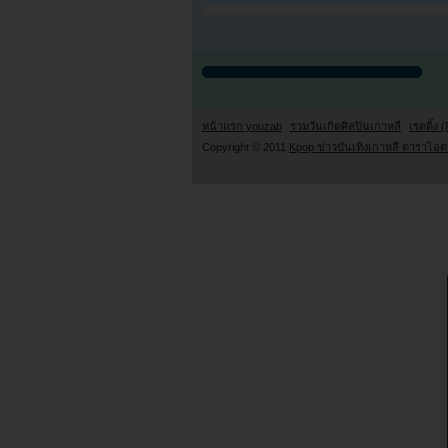
หน้าแรก youzab
รวมวันเกิดศิลปินเกาหลี
เรตติ้ง (
Copyright © 2011
Kpop ข่าวบันเทิงเกาหลี ดาราไอดอ