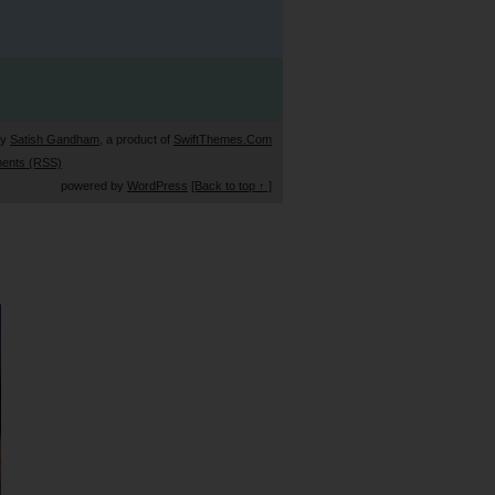
by
Satish Gandham
, a product of
SwiftThemes.Com
ents (RSS)
powered by
WordPress
[Back to top ↑ ]