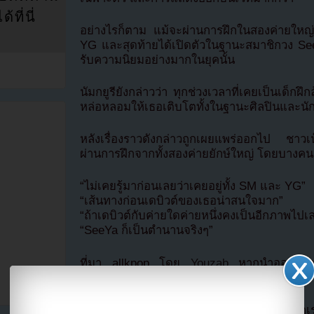
ที่นี่
อย่างไรก็ตาม แม้จะผ่านการฝึกในสองค่ายใหญ่ เ
YG และสุดท้ายได้เปิดตัวในฐานะสมาชิกวง SeeY
รับความนิยมอย่างมากในยุคนั้น
นัมกยูรียังกล่าวว่า ทุกช่วงเวลาที่เคยเป็นเด็
หล่อหลอมให้เธอเติบโตทั้งในฐานะศิลปินและนั
หลังเรื่องราวดังกล่าวถูกเผยแพร่ออกไป ชาวเน็
ผ่านการฝึกจากทั้งสองค่ายยักษ์ใหญ่ โดยบางค
“ไม่เคยรู้มาก่อนเลยว่าเคยอยู่ทั้ง SM และ YG”
“เส้นทางก่อนเดบิวต์ของเธอน่าสนใจมาก”
“ถ้าเดบิวต์กับค่ายใดค่ายหนึ่งคงเป็นอีกภาพไปเ
“SeeYa ก็เป็นตำนานจริงๆ”
ที่มา allkpop โดย
Youzab
หากนำออกไปกรุ
Hotlink ไฟล์ภาพ)
หากไม่ต้องการพลาดข่าวสารอย่างรวดเร็วจาก