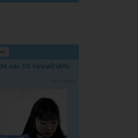
ษณา
ง SM และ YG ก่อนเดบิวต์กับ
{
NO COMMENTS
}