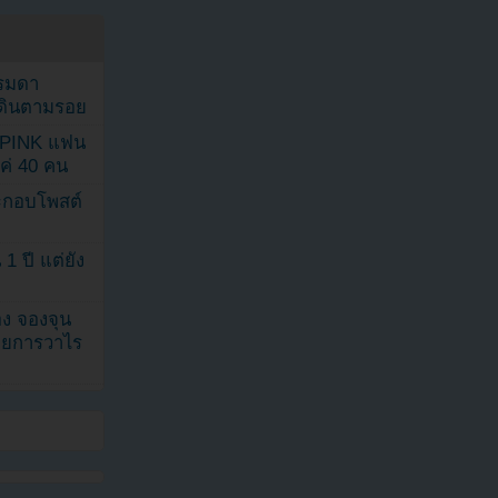
รรมดา
ดเดินตามรอย
KPINK แฟน
แค่ 40 คน
ระกอบโพสต์
1 ปี แต่ยัง
ง จองจุน
รายการวาไร