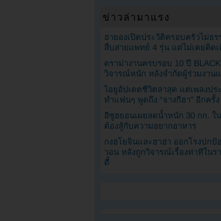
ข่าวล่ามาแรง
ฮายองเปิดประวัติครอบครัวไม่ธ
สืบสายแพทย์ 4 รุ่น แต่ไม่เคยคิ
ดราม่างานครบรอบ 10 ปี BLAC
วิจารณ์หนัก หลังจำกัดผู้ร่วมงาน
ไอยูอัปเดตชีวิตล่าสุด แต่เพลงป
ทำแฟนๆ พูดถึง “จางกีฮา” อีกครั้ง
อีซูฮยอนเผยลดน้ำหนัก 30 กก. ใน 
ต้องสู้กับความอยากอาหาร
กงฮโยจินและฮาฮ่า ออกโรงปกป้อ
วอน หลังถูกวิจารณ์เรื่องท่าทีใน
ตี้