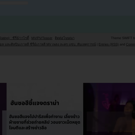
Rating) : ซีรี่ย์/วาไรตี้
MV/PV/Teaser
ติดต่อโฆษณา
Theme SWIFT 
ล และศิลปินเกาหลี ซีรี่ย์เกาหลี MV เพลง ละคร แซ่บ..ทันเหตุการณ์
|
Entries (RSS)
and
Comm