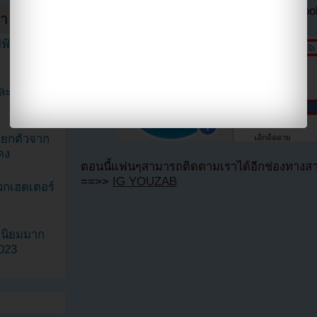
ลืมติ๊ก
เลือกเห็นโพสต์ก่อนของเพจ Facebo
ำสัปดาห์
ฟ้าในวิดีโอ
ละมินะ
ะแยกตัวจาก
ดง
ตอนนี้แฟนๆสามารถติดตามเราได้อีกช่องทางสา
==>>
IG YOUZAB
วกเฮดเตอร์
ามนิยมมาก
2023