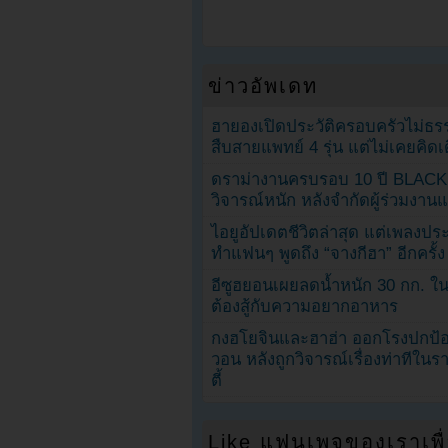
ข่าวอัพเดท
ฮายองเปิดประวัติครอบครัวไม่ธ
สืบสายแพทย์ 4 รุ่น แต่ไม่เคยคิ
ดราม่างานครบรอบ 10 ปี BLAC
วิจารณ์หนัก หลังจำกัดผู้ร่วมงาน
ไอยูอัปเดตชีวิตล่าสุด แต่เพลงป
ทำแฟนๆ พูดถึง “จางกีฮา” อีกครั้ง
อีซูฮยอนเผยลดน้ำหนัก 30 กก. ใน 
ต้องสู้กับความอยากอาหาร
กงฮโยจินและฮาฮ่า ออกโรงปกป้อ
วอน หลังถูกวิจารณ์เรื่องท่าทีใน
ตี้
Like แฟนเพจของเราเพื