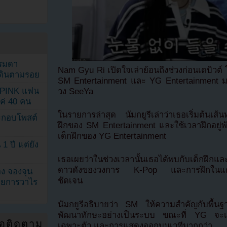
รรมดา
Nam Gyu Ri เปิดใจเล่าย้อนถึงช่วงก่อนเดบิวต์ 
ดเดินตามรอย
SM Entertainment และ YG Entertainment มา
KPINK แฟน
วง SeeYa
แค่ 40 คน
ในรายการล่าสุด นัมกยูรีเล่าว่าเธอเริ่มต้นเส้
ระกอบโพสต์
ฝึกของ SM Entertainment และใช้เวลาฝึกอยู่พั
เด็กฝึกของ YG Entertainment
1 ปี แต่ยัง
เธอเผยว่าในช่วงเวลานั้นเธอได้พบกับเด็กฝึกแ
ดาวดังของวงการ K-Pop และการฝึกในแต่ละค่
ง จองจุน
ชัดเจน
รายการวาไร
นัมกยูรีอธิบายว่า SM ให้ความสำคัญกับพื้
พัฒนาทักษะอย่างเป็นระบบ ขณะที่ YG จะเน้
่อติดตาม
เฉพาะตัว และการแสดงออกบนเวทีมากกว่า