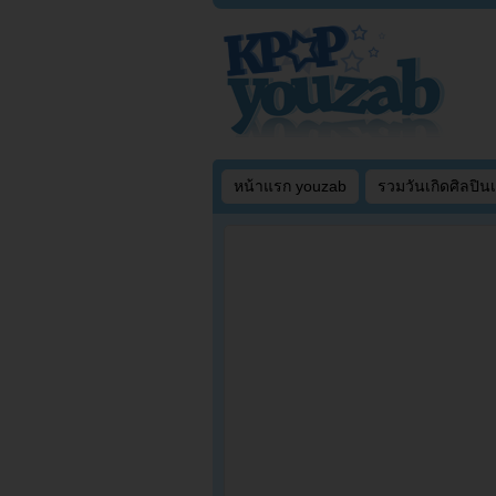
หน้าแรก youzab
รวมวันเกิดศิลปิน