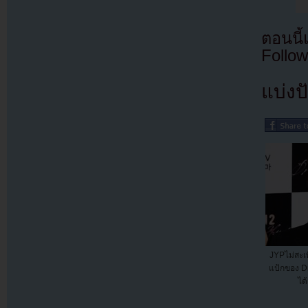
ตอนนี
Follow
แบ่งปั
JYPไม่สะเท
แป้กของ D
ได้เ