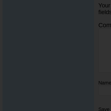
Your
fiel
Com
Nam
Save 