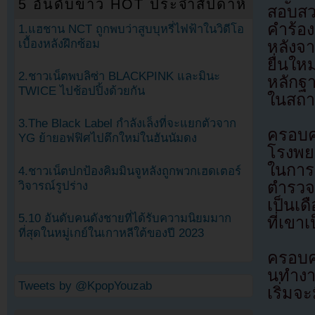
5 อันดับข่าว HOT ประจำสัปดาห์
สอบสวน
คำร้อ
1.แฮชาน NCT ถูกพบว่าสูบบุหรี่ไฟฟ้าในวิดีโอ
เบื้องหลังฝึกซ้อม
หลังจา
ยื่นใ
2.ชาวเน็ตพบลิซ่า BLACKPINK และมินะ
หลักฐา
TWICE ไปช้อปปิ้งด้วยกัน
ในสถาน
3.The Black Label กำลังเล็งที่จะแยกตัวจาก
ครอบคร
YG ย้ายอฟฟิศไปตึกใหม่ในฮันนัมดง
โรงพย
ในการช
4.ชาวเน็ตปกป้องคิมมินจูหลังถูกพวกเฮดเตอร์
ตำรวจย
วิจารณ์รูปร่าง
เป็นเด
5.10 อันดับคนดังชายที่ได้รับความนิยมมาก
ที่เขาเ
ที่สุดในหมู่เกย์ในเกาหลีใต้ของปี 2023
ครอบคร
นทำงา
Tweets by @KpopYouzab
เริ่มจะ