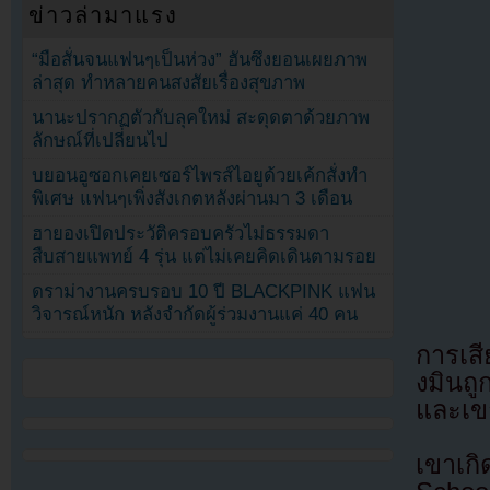
ข่าวล่ามาแรง
“มือสั่นจนแฟนๆเป็นห่วง” ฮันซึงยอนเผยภาพ
ล่าสุด ทำหลายคนสงสัยเรื่องสุขภาพ
นานะปรากฏตัวกับลุคใหม่ สะดุดตาด้วยภาพ
ลักษณ์ที่เปลี่ยนไป
บยอนอูซอกเคยเซอร์ไพรส์ไอยูด้วยเค้กสั่งทำ
พิเศษ แฟนๆเพิ่งสังเกตหลังผ่านมา 3 เดือน
ฮายองเปิดประวัติครอบครัวไม่ธรรมดา
สืบสายแพทย์ 4 รุ่น แต่ไม่เคยคิดเดินตามรอย
ดราม่างานครบรอบ 10 ปี BLACKPINK แฟน
วิจารณ์หนัก หลังจำกัดผู้ร่วมงานแค่ 40 คน
การเสี
งมินถู
และเขา
เขาเก