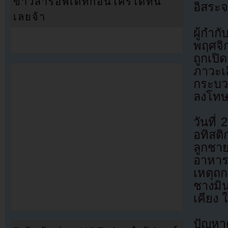
ข่าวสารอัพเดทก่อนใครได้ที่นี่
อิสระจ
เลยจ้า
ผู้กำก
พฤศจิก
ถูกเปิ
ภาวะ
กระบวน
ลงโทษผ
วันที่
อทิสติ
ลูกชา
อาหารท
เหตุถก
ชางมิ
เคียง 
ปัญหา