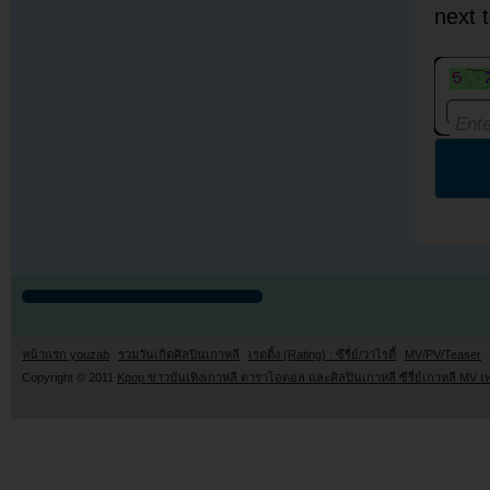
next 
หน้าแรก youzab
รวมวันเกิดศิลปินเกาหลี
เรตติ้ง (Rating) : ซีรี่ย์/วาไรตี้
MV/PV/Teaser
Copyright © 2011
Kpop ข่าวบันเทิงเกาหลี ดาราไอดอล และศิลปินเกาหลี ซีรี่ย์เกาหลี MV เ