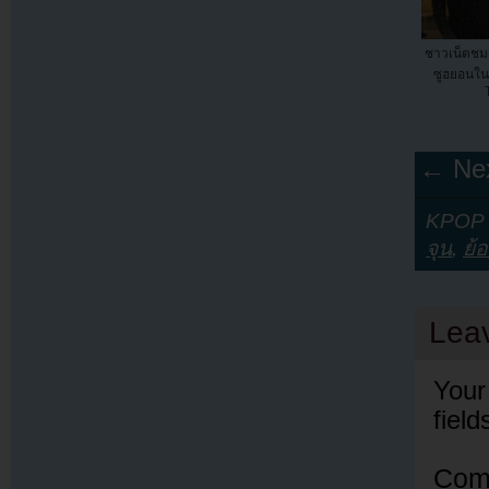
ชาวเน็ตชม
ซูฮยอนในซ
← Nex
KPOP Y
จุน
,
ย้
Lea
Your
fiel
Com