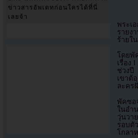
ข่าวสารอัพเดทก่อนใครได้ที่นี่
เลยจ้า
พระเอก
รายงาน
ร้ายใ
โดยพั
เรื่อง
ช่วงปี
เขาต้
ละครฝั
พัคซอจ
ในอำน
วุ่นว
รอบตัว
โกลา