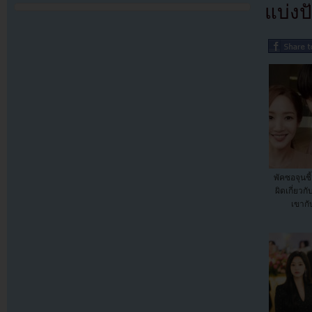
แบ่งปั
พัคซอจุนช
ผิดเกี่ยวก
เขากั