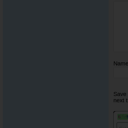
Nam
Save 
next 