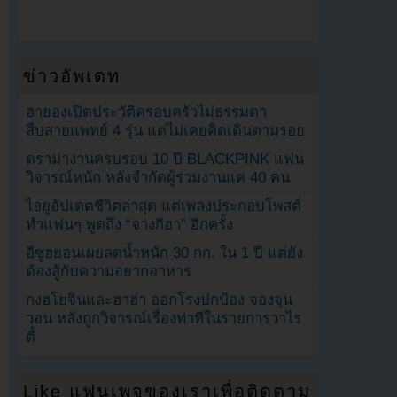
ข่าวอัพเดท
ฮายองเปิดประวัติครอบครัวไม่ธรรมดา
สืบสายแพทย์ 4 รุ่น แต่ไม่เคยคิดเดินตามรอย
ดราม่างานครบรอบ 10 ปี BLACKPINK แฟน
วิจารณ์หนัก หลังจำกัดผู้ร่วมงานแค่ 40 คน
ไอยูอัปเดตชีวิตล่าสุด แต่เพลงประกอบโพสต์
ทำแฟนๆ พูดถึง “จางกีฮา” อีกครั้ง
อีซูฮยอนเผยลดน้ำหนัก 30 กก. ใน 1 ปี แต่ยัง
ต้องสู้กับความอยากอาหาร
กงฮโยจินและฮาฮ่า ออกโรงปกป้อง จองจุน
วอน หลังถูกวิจารณ์เรื่องท่าทีในรายการวาไร
ตี้
Like แฟนเพจของเราเพื่อติดตาม