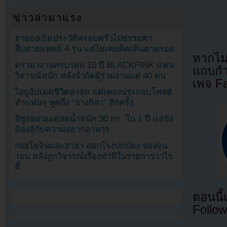
ข่าวล่ามาแรง
ฮายองเปิดประวัติครอบครัวไม่ธรรมดา
สืบสายแพทย์ 4 รุ่น แต่ไม่เคยคิดเดินตามรอย
หากไม
ดราม่างานครบรอบ 10 ปี BLACKPINK แฟน
แถบกำล
วิจารณ์หนัก หลังจำกัดผู้ร่วมงานแค่ 40 คน
เพจ F
ไอยูอัปเดตชีวิตล่าสุด แต่เพลงประกอบโพสต์
ทำแฟนๆ พูดถึง “จางกีฮา” อีกครั้ง
อีซูฮยอนเผยลดน้ำหนัก 30 กก. ใน 1 ปี แต่ยัง
ต้องสู้กับความอยากอาหาร
กงฮโยจินและฮาฮ่า ออกโรงปกป้อง จองจุน
วอน หลังถูกวิจารณ์เรื่องท่าทีในรายการวาไร
ตี้
ตอนนี
Follow