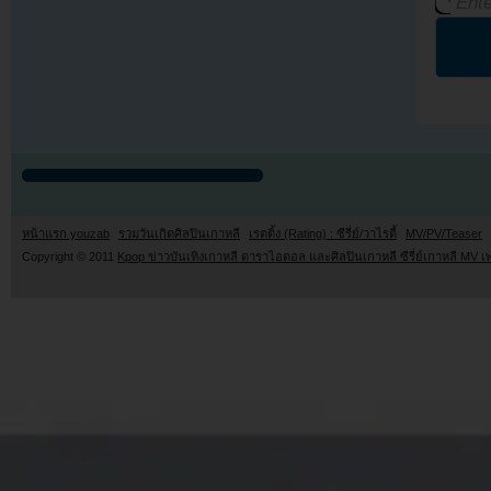
หน้าแรก youzab
รวมวันเกิดศิลปินเกาหลี
เรตติ้ง (Rating) : ซีรี่ย์/วาไรตี้
MV/PV/Teaser
Copyright © 2011
Kpop ข่าวบันเทิงเกาหลี ดาราไอดอล และศิลปินเกาหลี ซีรี่ย์เกาหลี MV เ