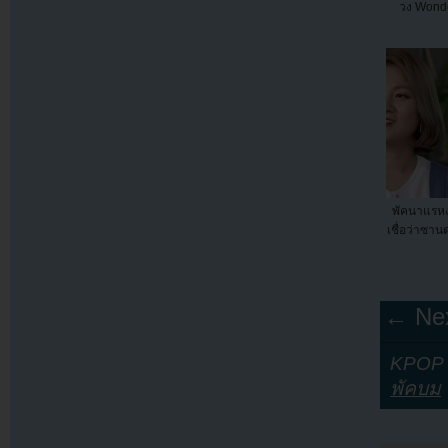
วง Wonder
พัคนาแรหงุ
เชื่อว่าซาน
← Nex
KPOP Y
พัคบม