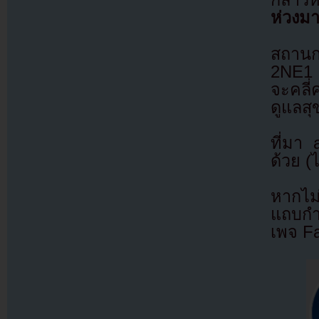
กล่าว
ห่วงม
สถานก
2NE1 
จะคลี่
ดูแลส
ที่มา
ด้วย (
หากไม
แถบกำล
เพจ F