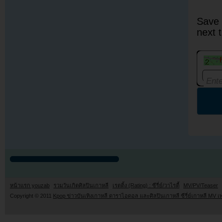
Save 
next 
หน้าแรก youzab
รวมวันเกิดศิลปินเกาหลี
เรตติ้ง (Rating) : ซีรี่ย์/วาไรตี้
MV/PV/Teaser
Copyright © 2011
Kpop ข่าวบันเทิงเกาหลี ดาราไอดอล และศิลปินเกาหลี ซีรี่ย์เกาหลี MV เ