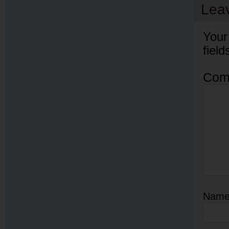
Lea
Your
fiel
Com
Nam