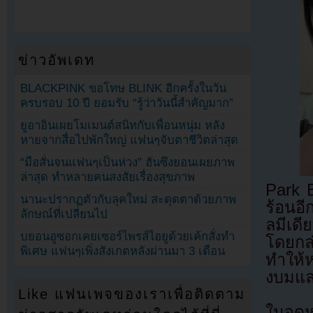
ข่าวอัพเดท
BLACKPINK ขอโทษ BLINK อีกครั้งในวัน
ครบรอบ 10 ปี ยอมรับ “รู้ว่าวันนี้สำคัญมาก”
ยูอาอินเผยโมเมนต์สนิทกับเพื่อนหนุ่ม หลัง
หายจากสื่อไปพักใหญ่ แฟนๆจับตาชีวิตล่าสุด
“มือสั่นจนแฟนๆเป็นห่วง” ฮันซึงยอนเผยภาพ
ล่าสุด ทำหลายคนสงสัยเรื่องสุขภาพ
Park 
นานะปรากฏตัวกับลุคใหม่ สะดุดตาด้วยภาพ
ร้อนอ
ลักษณ์ที่เปลี่ยนไป
ลมีเดี
บยอนอูซอกเคยเซอร์ไพรส์ไอยูด้วยเค้กสั่งทำ
โดยกล
พิเศษ แฟนๆเพิ่งสังเกตหลังผ่านมา 3 เดือน
ทำให้
งบมแล
Like แฟนเพจของเราเพื่อติดตาม
ในจดหม