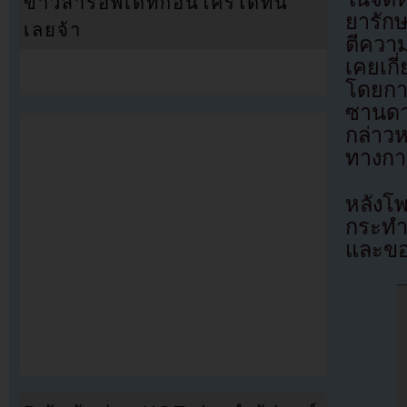
ข่าวสารอัพเดทก่อนใครได้ที่นี่
ยารัก
เลยจ้า
ตีควา
เคยเก
โดยการ
ซานดา
กล่าวห
ทางกา
หลังโ
กระทำค
และขอ