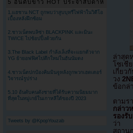
5 อันดับข่าว HOT ประจำสัปดาห์
1.แฮชาน NCT ถูกพบว่าสูบบุหรี่ไฟฟ้าในวิดีโอ
เบื้องหลังฝึกซ้อม
2.ชาวเน็ตพบลิซ่า BLACKPINK และมินะ
TWICE ไปช้อปปิ้งด้วยกัน
3.The Black Label กำลังเล็งที่จะแยกตัวจาก
ล่าสุด
YG ย้ายอฟฟิศไปตึกใหม่ในฮันนัมดง
โซเชีย
เกี่ยว
4.ชาวเน็ตปกป้องคิมมินจูหลังถูกพวกเฮดเตอร์
วง
2N
วิจารณ์รูปร่าง
ข้อกล่
5.10 อันดับคนดังชายที่ได้รับความนิยมมาก
ที่สุดในหมู่เกย์ในเกาหลีใต้ของปี 2023
ตามรา
กล่าวหา
รองรับ
Tweets by @KpopYouzab
ว่
สถานก