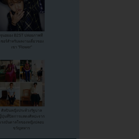
จุนฮยอง B2ST ปล่อยภาพที
เซอร์สำหรับผลงานเดี่ยวของ
เขา "Flower"
ศิลปินหญิงประท้วงรัฐบาล
ี่ปุ่นที่ปิดการแสดงศิลปะจาก
แรงบันดาลใจของหญิงปลอบ
ขวัญทหาร