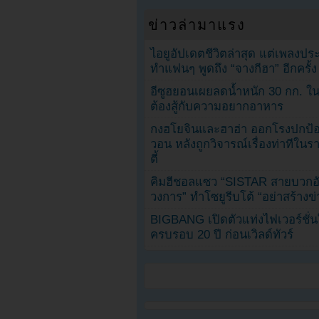
ข่าวล่ามาแรง
ไอยูอัปเดตชีวิตล่าสุด แต่เพลงป
ทำแฟนๆ พูดถึง “จางกีฮา” อีกครั้ง
อีซูฮยอนเผยลดน้ำหนัก 30 กก. ใน 
ต้องสู้กับความอยากอาหาร
กงฮโยจินและฮาฮ่า ออกโรงปกป้อ
วอน หลังถูกวิจารณ์เรื่องท่าทีใน
ตี้
คิมฮีชอลแซว “SISTAR สายบวกอั
วงการ” ทำโซยูรีบโต้ “อย่าสร้างข่
BIGBANG เปิดตัวแท่งไฟเวอร์ชั่
ครบรอบ 20 ปี ก่อนเวิลด์ทัวร์