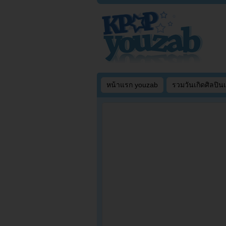
หน้าแรก youzab
รวมวันเกิดศิลปิน