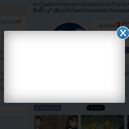
หากไม่ต้องการพลาดข่าวสารอย่างรวดเร็วจาก
ลืมติ๊ก
เลือกเห็นโพสต์ก่อนของเพจ Facebo
ระกอบโพสต์
1 ปี แต่ยัง
ง จองจุน
รายการวาไร
นดับ 1 ใน
ตอนนี้แฟนๆสามารถติดตามเราได้อีกช่องทางสา
าวลือ!”
==>>
IG YOUZAB
นใหม่ ฉลอง
แบ่งปัน link นี้ไปยัง