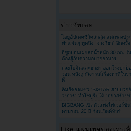
ข่าวอัพเดท
ไอยูอัปเดตชีวิตล่าสุด แต่เพลงป
ทำแฟนๆ พูดถึง “จางกีฮา” อีกครั้ง
อีซูฮยอนเผยลดน้ำหนัก 30 กก. ใน 
ต้องสู้กับความอยากอาหาร
กงฮโยจินและฮาฮ่า ออกโรงปกป้อ
วอน หลังถูกวิจารณ์เรื่องท่าทีใน
ตี้
คิมฮีชอลแซว “SISTAR สายบวกอั
วงการ” ทำโซยูรีบโต้ “อย่าสร้างข่
BIGBANG เปิดตัวแท่งไฟเวอร์ชั่
ครบรอบ 20 ปี ก่อนเวิลด์ทัวร์
Like แฟนเพจของเราเพื