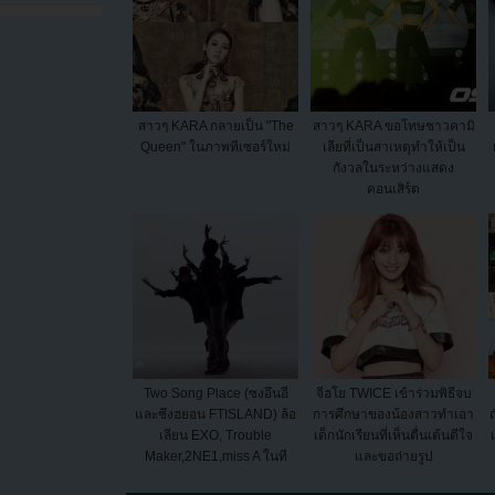
สาวๆ KARA กลายเป็น "The
สาวๆ KARA ขอโทษชาวคามิ
Queen" ในภาพทีเซอร์ใหม่
เลียที่เป็นสาเหตุทำให้เป็น
กังวลในระหว่างแสดง
คอนเสิร์ต
Two Song Place (ซงอึนอี
จีฮโย TWICE เข้าร่วมพิธีจบ
และซึงฮยอน FTISLAND) ล้อ
การศึกษาของน้องสาวทำเอา
ญ
เลียน EXO, Trouble
เด็กนักเรียนที่เห็นตื่นเต้นดีใจ
Maker,2NE1,miss A ในที
และขอถ่ายรูป
เซอร์ของ "Ag...