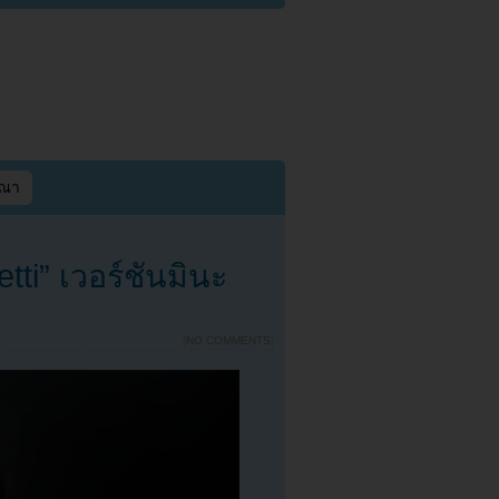
ษณา
ti” เวอร์ชันมินะ
{
NO COMMENTS
}