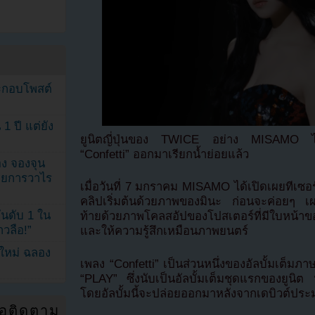
ระกอบโพสต์
1 ปี แต่ยัง
ยูนิตญี่ปุ่นของ TWICE อย่าง MISAMO ได้ปล
“Confetti” ออกมาเรียกน้ำย่อยแล้ว
ง จองจุน
รายการวาไร
เมื่อวันที่ 7 มกราคม MISAMO ได้เปิดเผยทีเซอร
คลิปเริ่มต้นด้วยภาพของมินะ ก่อนจะค่อยๆ เ
นดับ 1 ใน
ท้ายด้วยภาพโคลสอัปของโปสเตอร์ที่มีใบหน้า
าวลือ!”
และให้ความรู้สึกเหมือนภาพยนตร์
นใหม่ ฉลอง
เพลง “Confetti” เป็นส่วนหนึ่งของอัลบั้มเต็ม
“PLAY” ซึ่งนับเป็นอัลบั้มเต็มชุดแรกของยูนิต ห
โดยอัลบั้มนี้จะปล่อยออกมาหลังจากเดบิวต์ประ
่อติดตาม