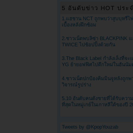
5 อันดับข่าว HOT ประจ
1.แฮชาน NCT ถูกพบว่าสูบบุหรี่ไฟ
เบื้องหลังฝึกซ้อม
2.ชาวเน็ตพบลิซ่า BLACKPINK แ
TWICE ไปช้อปปิ้งด้วยกัน
3.The Black Label กำลังเล็งที่จ
YG ย้ายอฟฟิศไปตึกใหม่ในฮันนัม
4.ชาวเน็ตปกป้องคิมมินจูหลังถูกพ
วิจารณ์รูปร่าง
5.10 อันดับคนดังชายที่ได้รับคว
ที่สุดในหมู่เกย์ในเกาหลีใต้ของปี 
Tweets by @KpopYouzab