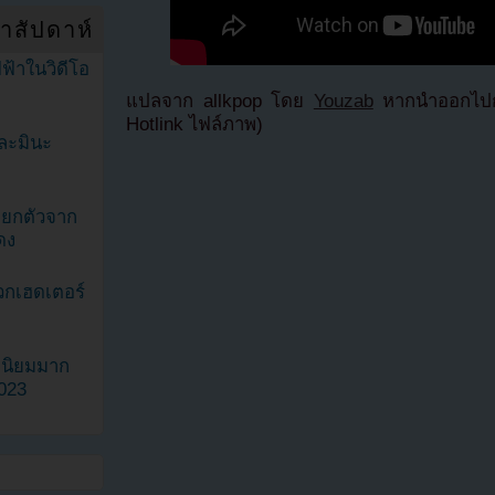
ำสัปดาห์
ฟ้าในวิดีโอ
แปลจาก allkpop โดย
Youzab
หากนำออกไปกร
Hotlink ไฟล์ภาพ)
ละมินะ
ะแยกตัวจาก
ดง
วกเฮดเตอร์
ามนิยมมาก
2023