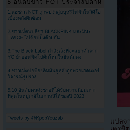
5 อันดับข่าว HOT ประจำสัปดาห์
1.แฮชาน NCT ถูกพบว่าสูบบุหรี่ไฟฟ้าในวิดีโอ
เบื้องหลังฝึกซ้อม
2.ชาวเน็ตพบลิซ่า BLACKPINK และมินะ
TWICE ไปช้อปปิ้งด้วยกัน
3.The Black Label กำลังเล็งที่จะแยกตัวจาก
YG ย้ายอฟฟิศไปตึกใหม่ในฮันนัมดง
4.ชาวเน็ตปกป้องคิมมินจูหลังถูกพวกเฮดเตอร์
วิจารณ์รูปร่าง
5.10 อันดับคนดังชายที่ได้รับความนิยมมาก
ที่สุดในหมู่เกย์ในเกาหลีใต้ของปี 2023
Tweets by @KpopYouzab
แปลจ
เครดิต