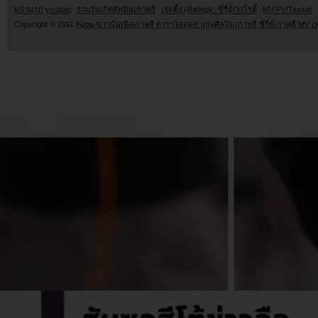
หน้าแรก youzab
รวมวันเกิดศิลปินเกาหลี
เรตติ้ง (Rating) : ซีรี่ย์/วาไรตี้
MV/PV/Teaser
Copyright © 2011
Kpop ข่าวบันเทิงเกาหลี ดาราไอดอล และศิลปินเกาหลี ซีรี่ย์เกาหลี MV เ