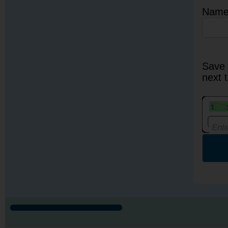
Nam
Save 
next 