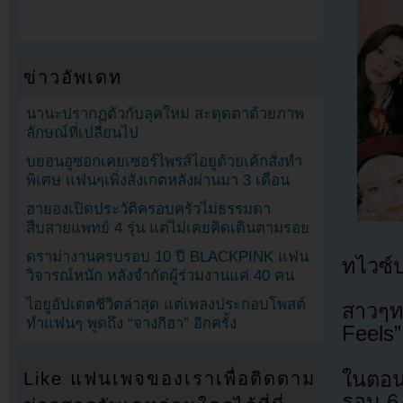
ข่าวอัพเดท
นานะปรากฏตัวกับลุคใหม่ สะดุดตาด้วยภาพ
ลักษณ์ที่เปลี่ยนไป
บยอนอูซอกเคยเซอร์ไพรส์ไอยูด้วยเค้กสั่งทำ
พิเศษ แฟนๆเพิ่งสังเกตหลังผ่านมา 3 เดือน
ฮายองเปิดประวัติครอบครัวไม่ธรรมดา
สืบสายแพทย์ 4 รุ่น แต่ไม่เคยคิดเดินตามรอย
ดราม่างานครบรอบ 10 ปี BLACKPINK แฟน
ทไวซ์ป
วิจารณ์หนัก หลังจำกัดผู้ร่วมงานแค่ 40 คน
ไอยูอัปเดตชีวิตล่าสุด แต่เพลงประกอบโพสต์
สาวๆทไ
ทำแฟนๆ พูดถึง “จางกีฮา” อีกครั้ง
Feels”
ในตอน
Like แฟนเพจของเราเพื่อติดตาม
รอบ 6 