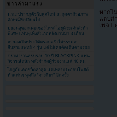
ข่าวล่ามาแรง
หากไม
นานะปรากฏตัวกับลุคใหม่ สะดุดตาด้วยภาพ
แถบกำล
ลักษณ์ที่เปลี่ยนไป
เพจ F
บยอนอูซอกเคยเซอร์ไพรส์ไอยูด้วยเค้กสั่งทำ
พิเศษ แฟนๆเพิ่งสังเกตหลังผ่านมา 3 เดือน
ฮายองเปิดประวัติครอบครัวไม่ธรรมดา
สืบสายแพทย์ 4 รุ่น แต่ไม่เคยคิดเดินตามรอย
ดราม่างานครบรอบ 10 ปี BLACKPINK แฟน
วิจารณ์หนัก หลังจำกัดผู้ร่วมงานแค่ 40 คน
ไอยูอัปเดตชีวิตล่าสุด แต่เพลงประกอบโพสต์
ทำแฟนๆ พูดถึง “จางกีฮา” อีกครั้ง