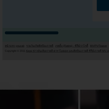
หน้าแรก youzab
รวมวันเกิดศิลปินเกาหลี
เรตติ้ง (Rating) : ซีรี่ย์/วาไรตี้
MV/PV/Teaser
Copyright © 2011
Kpop ข่าวบันเทิงเกาหลี ดาราไอดอล และศิลปินเกาหลี ซีรี่ย์เกาหลี MV เ