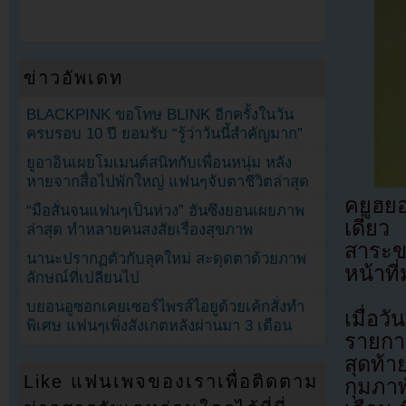
ข่าวอัพเดท
BLACKPINK ขอโทษ BLINK อีกครั้งในวัน
ครบรอบ 10 ปี ยอมรับ “รู้ว่าวันนี้สำคัญมาก”
ยูอาอินเผยโมเมนต์สนิทกับเพื่อนหนุ่ม หลัง
หายจากสื่อไปพักใหญ่ แฟนๆจับตาชีวิตล่าสุด
คยูฮย
“มือสั่นจนแฟนๆเป็นห่วง” ฮันซึงยอนเผยภาพ
เดี่ย
ล่าสุด ทำหลายคนสงสัยเรื่องสุขภาพ
สาระข
นานะปรากฏตัวกับลุคใหม่ สะดุดตาด้วยภาพ
หน้าที
ลักษณ์ที่เปลี่ยนไป
บยอนอูซอกเคยเซอร์ไพรส์ไอยูด้วยเค้กสั่งทำ
เมื่อว
พิเศษ แฟนๆเพิ่งสังเกตหลังผ่านมา 3 เดือน
รายกา
สุดท้
Like แฟนเพจของเราเพื่อติดตาม
กุมภาพ