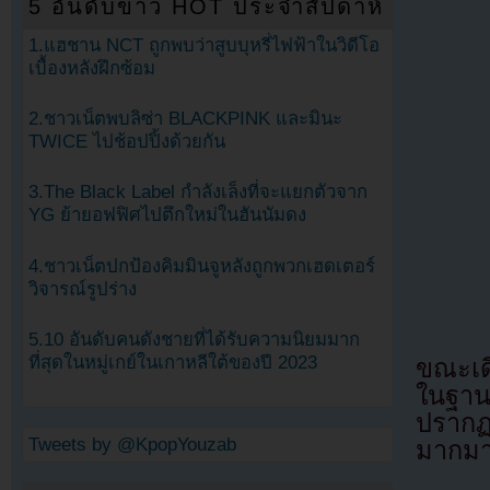
5 อันดับข่าว HOT ประจำสัปดาห์
1.แฮชาน NCT ถูกพบว่าสูบบุหรี่ไฟฟ้าในวิดีโอ
เบื้องหลังฝึกซ้อม
2.ชาวเน็ตพบลิซ่า BLACKPINK และมินะ
TWICE ไปช้อปปิ้งด้วยกัน
3.The Black Label กำลังเล็งที่จะแยกตัวจาก
YG ย้ายอฟฟิศไปตึกใหม่ในฮันนัมดง
4.ชาวเน็ตปกป้องคิมมินจูหลังถูกพวกเฮดเตอร์
วิจารณ์รูปร่าง
5.10 อันดับคนดังชายที่ได้รับความนิยมมาก
ที่สุดในหมู่เกย์ในเกาหลีใต้ของปี 2023
ขณะเดี
ในฐาน
ปรากฏ
Tweets by @KpopYouzab
มากม