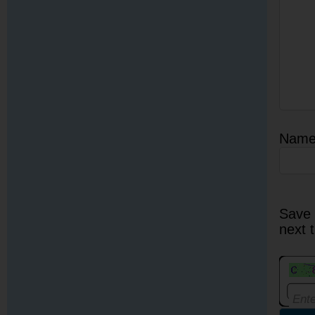
Nam
Save 
next 