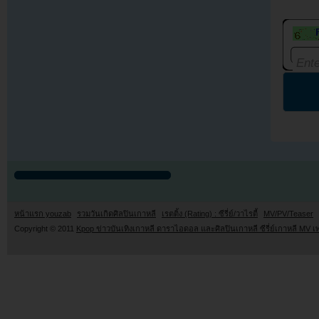
หน้าแรก youzab
รวมวันเกิดศิลปินเกาหลี
เรตติ้ง (Rating) : ซีรี่ย์/วาไรตี้
MV/PV/Teaser
Copyright © 2011
Kpop ข่าวบันเทิงเกาหลี ดาราไอดอล และศิลปินเกาหลี ซีรี่ย์เกาหลี MV เ