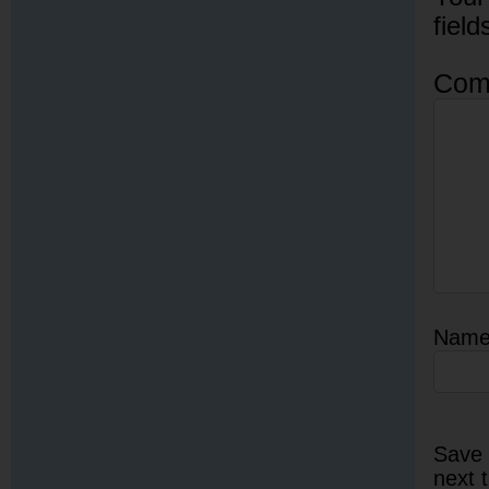
fiel
Com
Nam
Save 
next 