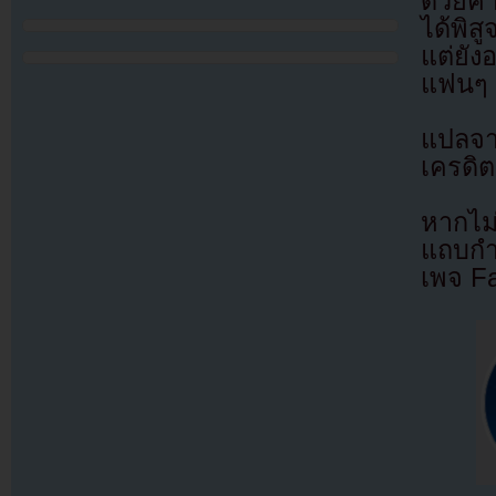
ด้วยค
ได้พิส
แต่ยัง
แฟนๆ ต
แปลจ
เครดิต
หากไม
แถบกำล
เพจ F