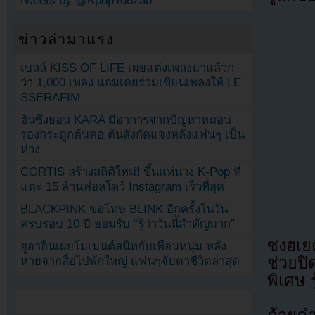
Tweets by @KpopYouzab
ข่าวล่ามาแรง
เบลล์ KISS OF LIFE เผยแต่งเพลงมาแล้วก
ว่า 1,000 เพลง แถมเคยร่วมเขียนเพลงให้ LE
SSERAFIM
ฮันซึงยอน KARA มีอาการจากปัญหาหมอน
รองกระดูกต้นคอ ต้นสังกัดแจงหลังแฟนๆ เป็น
ห่วง
CORTIS สร้างสถิติใหม่! ขึ้นแท่นวง K-Pop ที่
แตะ 15 ล้านฟอลโลว์ Instagram เร็วที่สุด
BLACKPINK ขอโทษ BLINK อีกครั้งในวัน
ครบรอบ 10 ปี ยอมรับ “รู้ว่าวันนี้สำคัญมาก”
ซงฮเยค
ยูอาอินเผยโมเมนต์สนิทกับเพื่อนหนุ่ม หลัง
ช่วยปิ
หายจากสื่อไปพักใหญ่ แฟนๆจับตาชีวิตล่าสุด
พิเศษ ร