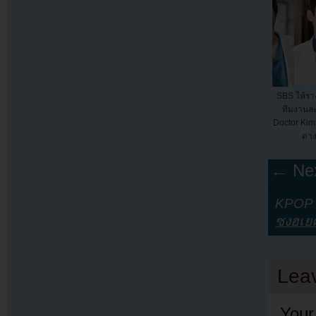
SBS ให้รา
ทีมงานล
Doctor Kim”
ต่า
← Nex
KPOP Y
ซงฮเย
Lea
Your