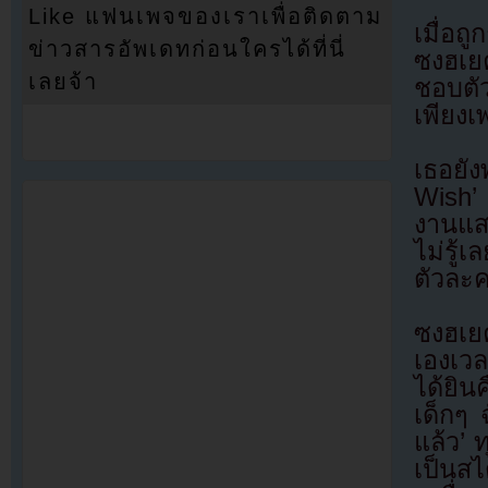
Like แฟนเพจของเราเพื่อติดตาม
เมื่อถ
ข่าวสารอัพเดทก่อนใครได้ที่นี่
ซงฮเย
เลยจ้า
ชอบตั
เพียงเ
เธอยั
Wish’ 
งานแส
ไม่รู้
ตัวละ
ซงฮเยค
เองเว
ได้ยิ
เด็กๆ 
แล้ว’ ท
เป็นส