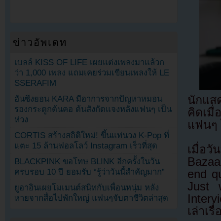
ข่าวอัพเดท
เบลล์ KISS OF LIFE เผยแต่งเพลงมาแล้วก
ว่า 1,000 เพลง แถมเคยร่วมเขียนเพลงให้ LE
SSERAFIM
นักแสด
ฮันซึงยอน KARA มีอาการจากปัญหาหมอน
รองกระดูกต้นคอ ต้นสังกัดแจงหลังแฟนๆ เป็น
คิดเม
ห่วง
แฟนๆ ไ
CORTIS สร้างสถิติใหม่! ขึ้นแท่นวง K-Pop ที่
แตะ 15 ล้านฟอลโลว์ Instagram เร็วที่สุด
เมื่อ
Bazaar
BLACKPINK ขอโทษ BLINK อีกครั้งในวัน
ครบรอบ 10 ปี ยอมรับ “รู้ว่าวันนี้สำคัญมาก”
end q
Just 
ยูอาอินเผยโมเมนต์สนิทกับเพื่อนหนุ่ม หลัง
Inter
หายจากสื่อไปพักใหญ่ แฟนๆจับตาชีวิตล่าสุด
เล่าเร