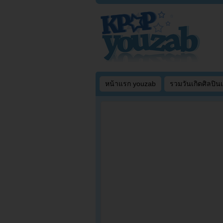
หน้าแรก youzab
รวมวันเกิดศิลปิน