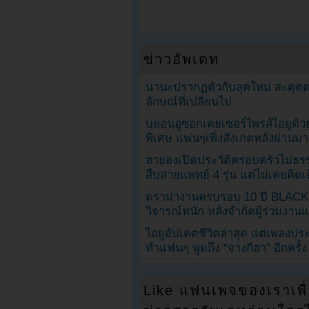
ข่าวอัพเดท
นานะปรากฏตัวกับลุคใหม่ สะดุด
ลักษณ์ที่เปลี่ยนไป
บยอนอูซอกเคยเซอร์ไพรส์ไอยูด้วย
พิเศษ แฟนๆเพิ่งสังเกตหลังผ่านมา
ฮายองเปิดประวัติครอบครัวไม่ธ
สืบสายแพทย์ 4 รุ่น แต่ไม่เคยคิ
ดราม่างานครบรอบ 10 ปี BLAC
วิจารณ์หนัก หลังจำกัดผู้ร่วมงาน
ไอยูอัปเดตชีวิตล่าสุด แต่เพลงป
ทำแฟนๆ พูดถึง “จางกีฮา” อีกครั้ง
Like แฟนเพจของเราเพื