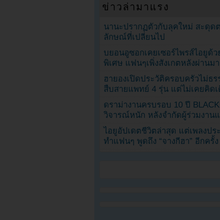
ข่าวล่ามาแรง
นานะปรากฏตัวกับลุคใหม่ สะดุด
ลักษณ์ที่เปลี่ยนไป
บยอนอูซอกเคยเซอร์ไพรส์ไอยูด้วย
พิเศษ แฟนๆเพิ่งสังเกตหลังผ่านมา
ฮายองเปิดประวัติครอบครัวไม่ธ
สืบสายแพทย์ 4 รุ่น แต่ไม่เคยคิ
ดราม่างานครบรอบ 10 ปี BLAC
วิจารณ์หนัก หลังจำกัดผู้ร่วมงาน
ไอยูอัปเดตชีวิตล่าสุด แต่เพลงป
ทำแฟนๆ พูดถึง “จางกีฮา” อีกครั้ง