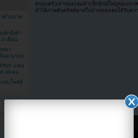
ครอบครัวเจ้าของกลุ่มค้าปลีกยักษ์ใหญ่ของเกาห
ทำให้ภาพต้นคริสต์มาสในบ้านของเธอได้รับคว
ตาด้วยภาพ
เค้กสั่งทำ
 3 เดือน
รรมดา
ดเดินตามรอย
KPINK แฟน
แค่ 40 คน
ระกอบโพสต์