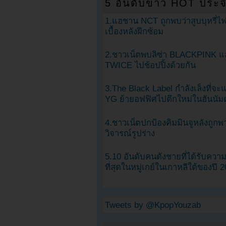
5 อันดับข่าว HOT ประจ
1.แฮชาน NCT ถูกพบว่าสูบบุหรี่ไฟ
เบื้องหลังฝึกซ้อม
2.ชาวเน็ตพบลิซ่า BLACKPINK แ
TWICE ไปช้อปปิ้งด้วยกัน
3.The Black Label กำลังเล็งที่จ
YG ย้ายอฟฟิศไปตึกใหม่ในฮันนัม
4.ชาวเน็ตปกป้องคิมมินจูหลังถูกพ
วิจารณ์รูปร่าง
5.10 อันดับคนดังชายที่ได้รับคว
ที่สุดในหมู่เกย์ในเกาหลีใต้ของปี 
Tweets by @KpopYouzab