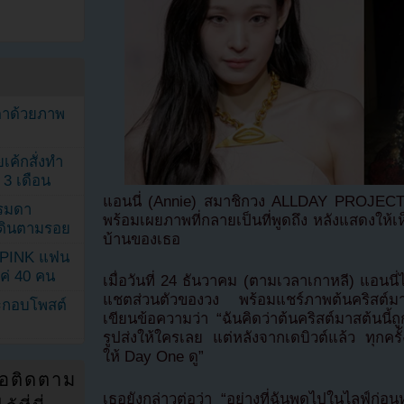
ตาด้วยภาพ
เค้กสั่งทำ
 3 เดือน
แอนนี่ (Annie) สมาชิกวง ALLDAY PROJECT 
รรมดา
พร้อมเผยภาพที่กลายเป็นที่พูดถึง หลังแสดงให้
ดเดินตามรอย
บ้านของเธอ
KPINK แฟน
แค่ 40 คน
เมื่อวันที่ 24 ธันวาคม (ตามเวลาเกาหลี) แอนน
แชตส่วนตัวของวง พร้อมแชร์ภาพต้นคริสต์มา
ระกอบโพสต์
เขียนข้อความว่า “ฉันคิดว่าต้นคริสต์มาสต้นนี้ถูก
รูปส่งให้ใครเลย แต่หลังจากเดบิวต์แล้ว ทุกคร
ให้ Day One ดู”
่อติดตาม
เธอยังกล่าวต่อว่า “อย่างที่ฉันพูดไปในไลฟ์ก่อน